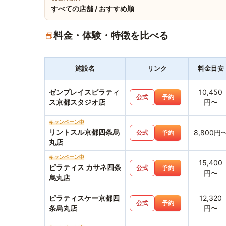
すべての店舗 / おすすめ順
料金・体験・特徴を比べる
施設名
リンク
料金目安
ゼンプレイスピラティ
10,450
公式
予約
ス京都スタジオ店
円〜
キャンペーン中
リントスル京都四条烏
8,800円
公式
予約
丸店
キャンペーン中
15,400
ピラティス カサネ四条
公式
予約
円〜
烏丸店
ピラティスケー京都四
12,320
公式
予約
条烏丸店
円〜