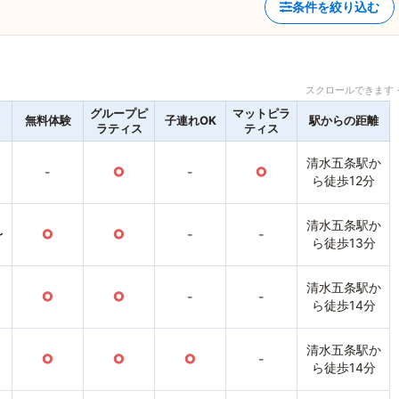
条件を絞り込む
スクロールできます 
グループピ
マットピラ
無料体験
子連れOK
駅からの距離
ラティス
ティス
清水五条駅か
-
○
-
○
ら徒歩12分
清水五条駅か
〜
○
○
-
-
ら徒歩13分
清水五条駅か
○
○
-
-
ら徒歩14分
清水五条駅か
○
○
○
-
ら徒歩14分