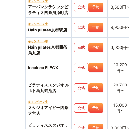
キャンペーン中
アーバンクラシックピ
8,580円
公式
予約
ラティス四条河原町店
キャンペーン中
9,900円
公式
予約
Hain pilates京都駅店
キャンペーン中
Hain pilates京都四条
9,900円
公式
予約
烏丸店
13,200
iccaicca FLECX
公式
予約
円〜
ピラティススタジオ ル
29,700
公式
予約
ルト烏丸御池店
円〜
キャンペーン中
15,000
スタジオアイビー四条
公式
予約
円〜
大宮店
ピラティススタジオ デ
3,000円
公式
予約