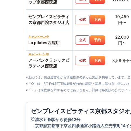
ップ京都西院店
ゼンプレイスピラティ
10,450
公式
予約
ス京都西院スタジオ店
円〜
22,000
キャンペーン中
公式
予約
La pilates西院店
円〜
キャンペーン中
アーバンクラシックピ
8,580円
公式
予約
ラティス西院店
※上記には、施設運営者から情報提供のあった施設を掲載しています。
※「○」は、FIT PALETTE編集部が独自の調査・基準に基づき、特にお
※「－」は未提供を示すものではありません。詳細は各施設の公式サイト
ゼンプレイスピラティス京都スタジオ
清水五条駅から徒歩12分
京都府京都市下京区四条通富小路西入立売東町14イ