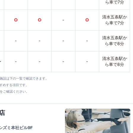
ら車で7分
清水五条駅か
○
○
-
○
ら車で7分
清水五条駅か
-
-
-
-
ら車で8分
清水五条駅か
〜
-
-
-
-
ら車で8分
全施設は下の一覧で確認できます。
すすめする項目です。
をご確認ください。
店
シズミ本社ビル9F