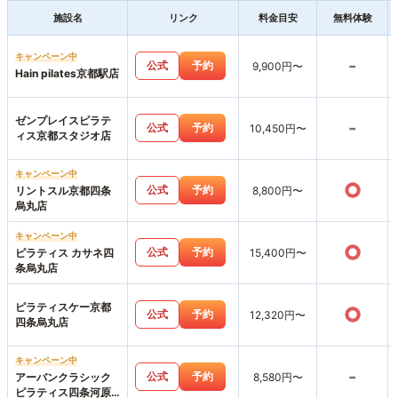
施設名
リンク
料金目安
無料体験
キャンペーン中
-
公式
予約
9,900円〜
Hain pilates京都駅店
ゼンプレイスピラテ
-
公式
予約
10,450円〜
ィス京都スタジオ店
キャンペーン中
○
公式
予約
リントスル京都四条
8,800円〜
烏丸店
キャンペーン中
○
公式
予約
ピラティス カサネ四
15,400円〜
条烏丸店
ピラティスケー京都
○
公式
予約
12,320円〜
四条烏丸店
キャンペーン中
-
公式
予約
アーバンクラシック
8,580円〜
ピラティス四条河原