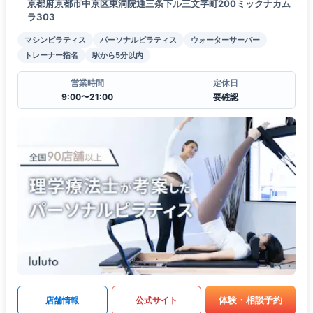
京都府京都市中京区東洞院通三条下ル三文字町200ミックナカム
ラ303
マシンピラティス
パーソナルピラティス
ウォーターサーバー
トレーナー指名
駅から5分以内
営業時間
定休日
9:00〜21:00
要確認
体験・相談予約
店舗情報
公式サイト