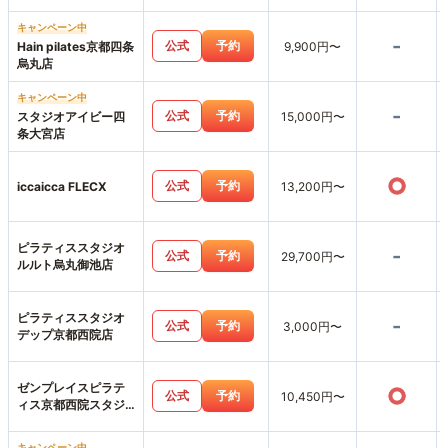
町店
キャンペーン中
-
公式
予約
Hain pilates京都四条
9,900円〜
烏丸店
キャンペーン中
-
公式
予約
スタジオアイビー四
15,000円〜
条大宮店
○
公式
予約
iccaicca FLECX
13,200円〜
ピラティススタジオ
-
公式
予約
29,700円〜
ルルト烏丸御池店
ピラティススタジオ
-
公式
予約
3,000円〜
デップ京都西院店
ゼンプレイスピラテ
○
公式
予約
10,450円〜
ィス京都西院スタジ
オ店
キャンペーン中