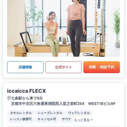
体験・相談予約
店舗情報
公式サイト
iccaicca FLECX
七条駅から車で5分
京都市中京区六角通東洞院西入堂之前町254 WEST18ビル9F
タオルレンタル
シューズレンタル
ウェアレンタル
レッスン振替可
キャンセル可
サウナ
もっと見る