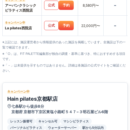
-
公式
予約
アーバンクラシック
8,580円〜
ピラティス西院店
キャンペーン中
-
公式
予約
22,000円〜
La pilates西院店
※上記には、施設運営者から情報提供のあった施設を掲載しています。全施設は下の一
覧で確認できます。
※「○」は、FIT PALETTE編集部が独自の調査・基準に基づき、特におすすめする項目
です。
※「－」は未提供を示すものではありません。詳細は各施設の公式サイトをご確認くだ
さい。
キャンペーン中
Hain pilates京都駅店
七条駅から徒歩8分
京都府 京都市下京区東塩小路町５４７−３明石屋ビル6階
レッスン振替可
キャンセル可
マシンピラティス
パーソナルピラティス
ウォーターサーバー
駅から5分以内