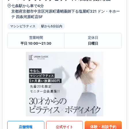
七条駅から車で4分
京都府京都市中京区河原町通蛸薬師下る塩屋町321 ドン・キホー
テ 四条河原町店5F
マシンピラティス
駅から5分以内
営業時間
定休日
平日 10:00〜21:30
日曜日
体験・相談予約
店舗情報
公式サイト