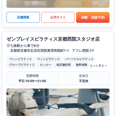
体験・相談予約
店舗情報
公式サイト
ゼンプレイスピラティス京都西院スタジオ店
七条駅から車で8分
京都府京都市右京区西院東淳和院町1-1 アフレ西院５F
マシンピラティス
マットピラティス
パーソナルピラティス
グループピラティス
ロッカー
他店舗利用
無料体験
もっと見る
営業時間
定休日
平日 10:00〜21:00
不定休