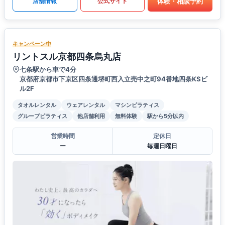
体験・相談予約
店舗情報
公式サイト
キャンペーン中
リントスル京都四条烏丸店
七条駅から車で4分
京都府京都市下京区四条通堺町西入立売中之町94番地四条KSビ
ル2F
タオルレンタル
ウェアレンタル
マシンピラティス
グループピラティス
他店舗利用
無料体験
駅から5分以内
営業時間
定休日
ー
毎週日曜日