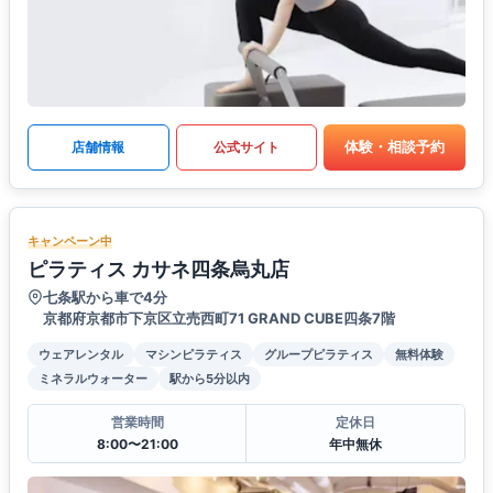
体験・相談予約
店舗情報
公式サイト
キャンペーン中
ピラティス カサネ四条烏丸店
七条駅から車で4分
京都府京都市下京区立売西町71 GRAND CUBE四条7階
ウェアレンタル
マシンピラティス
グループピラティス
無料体験
ミネラルウォーター
駅から5分以内
営業時間
定休日
8:00〜21:00
年中無休