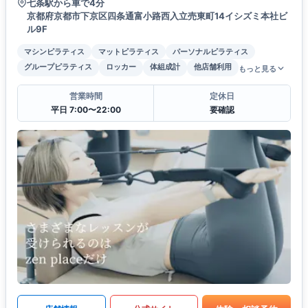
七条駅から車で4分
京都府京都市下京区四条通富小路西入立売東町14イシズミ本社ビ
ル9F
マシンピラティス
マットピラティス
パーソナルピラティス
グループピラティス
ロッカー
体組成計
他店舗利用
もっと見る
営業時間
定休日
平日 7:00〜22:00
要確認