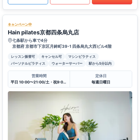
キャンペーン中
Hain pilates京都四条烏丸店
七条駅から車で4分
京都府 京都市下京区月鉾町39-1 四条烏丸大西ビル4階
レッスン振替可
キャンセル可
マシンピラティス
パーソナルピラティス
ウォーターサーバー
駅から5分以内
営業時間
定休日
平日 10:00〜21:00/土・祝9:00〜20:00
毎週日曜日