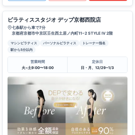
ピラティススタジオ デップ京都西院店
七条駅から車で7分
京都府京都市中京区壬生西土居ノ内町11−2 STYLE Ⅳ 2階
マシンピラティス
パーソナルピラティス
トレーナー指名
駅から5分以内
営業時間
定休日
火~土9:00〜18:00
日・月、12/29~1/3