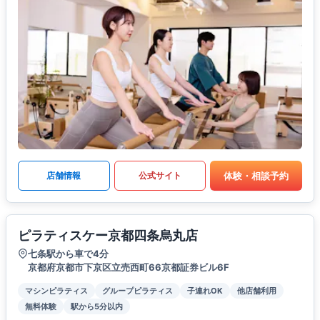
体験・相談予約
店舗情報
公式サイト
ピラティスケー京都四条烏丸店
七条駅から車で4分
京都府京都市下京区立売西町66京都証券ビル6F
マシンピラティス
グループピラティス
子連れOK
他店舗利用
無料体験
駅から5分以内