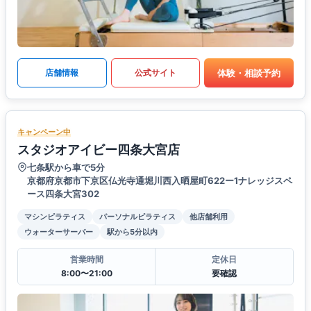
体験・相談予約
店舗情報
公式サイト
キャンペーン中
スタジオアイビー四条大宮店
七条駅から車で5分
京都府京都市下京区仏光寺通堀川西入晒屋町622ー1ナレッジスペ
ース四条大宮302
マシンピラティス
パーソナルピラティス
他店舗利用
ウォーターサーバー
駅から5分以内
営業時間
定休日
8:00〜21:00
要確認