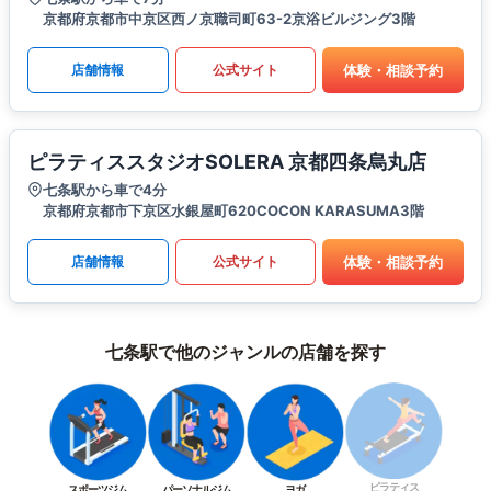
京都府京都市中京区西ノ京職司町63-2京浴ビルジング3階
体験・相談予約
店舗情報
公式サイト
ピラティススタジオSOLERA 京都四条烏丸店
七条駅から車で4分
京都府京都市下京区水銀屋町620COCON KARASUMA3階
体験・相談予約
店舗情報
公式サイト
七条駅で他のジャンルの店舗を探す
ピラティス
スポーツジム
パーソナルジム
ヨガ