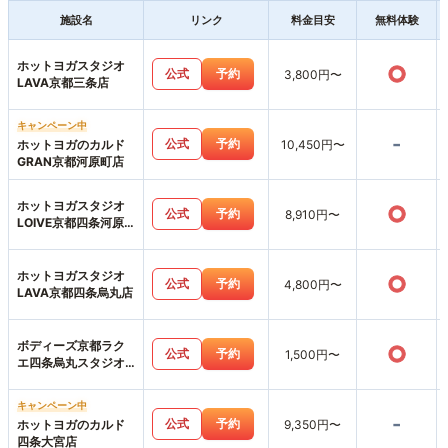
施設名
リンク
料金目安
無料体験
ホットヨガスタジオ
○
公式
予約
3,800円〜
LAVA京都三条店
キャンペーン中
-
公式
予約
ホットヨガのカルド
10,450円〜
GRAN京都河原町店
ホットヨガスタジオ
○
公式
予約
8,910円〜
LOIVE京都四条河原
町店
ホットヨガスタジオ
○
公式
予約
4,800円〜
LAVA京都四条烏丸店
ボディーズ京都ラク
○
公式
予約
1,500円〜
エ四条烏丸スタジオ
店
キャンペーン中
-
公式
予約
ホットヨガのカルド
9,350円〜
四条大宮店