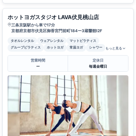
ホットヨガスタジオ LAVA伏見桃山店
三条京阪駅から車で17分
京都府京都市伏見区御香宮門前町184ー3蔵響館I2F
タオルレンタル
ウェアレンタル
マットピラティス
グループピラティス
ホットヨガ
常温ヨガ
シャワー
もっと見る
営業時間
定休日
ー
毎週金曜日