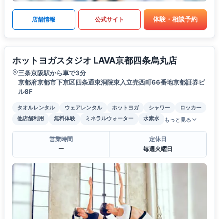
体験・相談予約
店舗情報
公式サイト
ホットヨガスタジオ LAVA京都四条烏丸店
三条京阪駅から車で3分
京都府京都市下京区四条通東洞院東入立売西町66番地京都証券ビ
ル8F
タオルレンタル
ウェアレンタル
ホットヨガ
シャワー
ロッカー
他店舗利用
無料体験
ミネラルウォーター
水素水
もっと見る
営業時間
定休日
ー
毎週火曜日