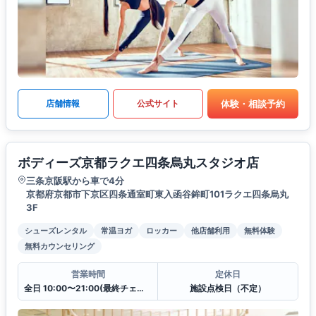
体験・相談予約
店舗情報
公式サイト
ボディーズ京都ラクエ四条烏丸スタジオ店
三条京阪駅から車で4分
京都府京都市下京区四条通室町東入函谷鉾町101ラクエ四条烏丸
3F
シューズレンタル
常温ヨガ
ロッカー
他店舗利用
無料体験
無料カウンセリング
営業時間
定休日
全日 10:00〜21:00(最終チェックイン20:30)
施設点検日（不定）