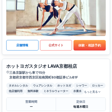
体験・相談予約
店舗情報
公式サイト
ホットヨガスタジオ LAVA京都桂店
三条京阪駅から車で15分
京都府京都市西京区桂南巽町80都証券ビルB1F
タオルレンタル
ウェアレンタル
ホットヨガ
シャワー
ロッカー
他店舗利用
無料体験
ミネラルウォーター
水素水
もっと見る
営業時間
定休日
ー
毎週木曜日