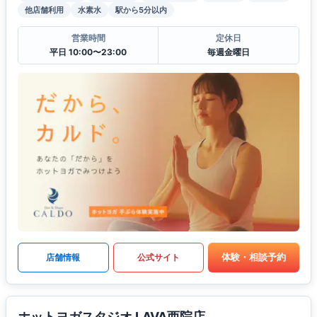
他店舗利用
水素水
駅から5分以内
営業時間
定休日
平日 10:00〜23:00
毎週金曜日
体験・相談予約
店舗情報
公式サイト
ホットヨガスタジオ LAVA西院店