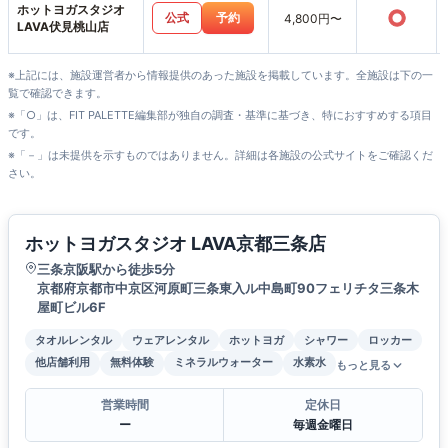
ホットヨガスタジオ
○
公式
予約
4,800円〜
LAVA伏見桃山店
※上記には、施設運営者から情報提供のあった施設を掲載しています。全施設は下の一
覧で確認できます。
※「○」は、FIT PALETTE編集部が独自の調査・基準に基づき、特におすすめする項目
です。
※「－」は未提供を示すものではありません。詳細は各施設の公式サイトをご確認くだ
さい。
ホットヨガスタジオ LAVA京都三条店
三条京阪駅から徒歩5分
京都府京都市中京区河原町三条東入ル中島町90フェリチタ三条木
屋町ビル6F
タオルレンタル
ウェアレンタル
ホットヨガ
シャワー
ロッカー
他店舗利用
無料体験
ミネラルウォーター
水素水
もっと見る
営業時間
定休日
ー
毎週金曜日