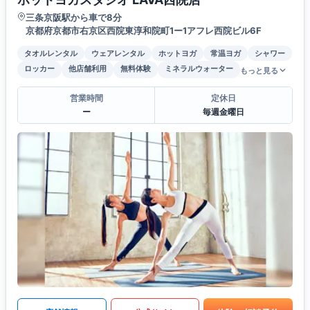
三条京阪駅から車で8分
京都府京都市右京区西院東淳和院町1ー1アフレ西院ビル6F
タオルレンタル
ウェアレンタル
ホットヨガ
常温ヨガ
シャワー
ロッカー
他店舗利用
無料体験
ミネラルウォーター
もっと見る
営業時間
定休日
ー
毎週金曜日