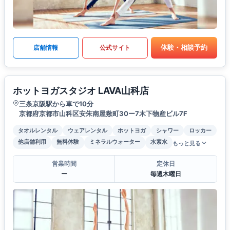
体験・相談予約
店舗情報
公式サイト
ホットヨガスタジオ LAVA山科店
三条京阪駅から車で10分
京都府京都市山科区安朱南屋敷町30ー7木下物産ビル7F
タオルレンタル
ウェアレンタル
ホットヨガ
シャワー
ロッカー
他店舗利用
無料体験
ミネラルウォーター
水素水
もっと見る
営業時間
定休日
ー
毎週木曜日