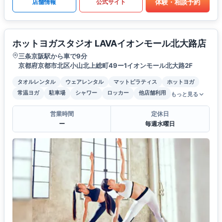
体験・相談予約
店舗情報
公式サイト
ホットヨガスタジオ LAVAイオンモール北大路店
三条京阪駅から車で9分
京都府京都市北区小山北上総町49ー1イオンモール北大路2F
タオルレンタル
ウェアレンタル
マットピラティス
ホットヨガ
常温ヨガ
駐車場
シャワー
ロッカー
他店舗利用
もっと見る
営業時間
定休日
ー
毎週水曜日