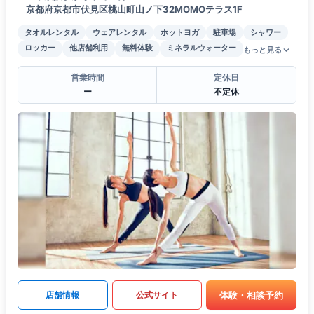
京都府京都市伏見区桃山町山ノ下32MOMOテラス1F
タオルレンタル
ウェアレンタル
ホットヨガ
駐車場
シャワー
ロッカー
他店舗利用
無料体験
ミネラルウォーター
もっと見る
営業時間
定休日
ー
不定休
体験・相談予約
店舗情報
公式サイト