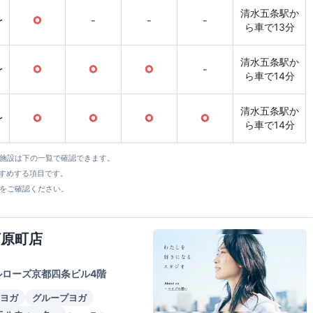
清水五条駅か
〜
○
-
-
-
ら車で13分
清水五条駅か
〜
○
○
○
-
ら車で14分
清水五条駅か
〜
○
○
○
○
ら車で14分
全施設は下の一覧で確認できます。
すすめする項目です。
をご確認ください。
河原町店
ルローズ京都四条ビル4階
ヨガ
グループヨガ