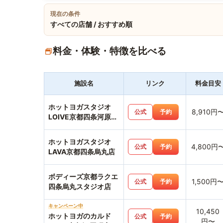
現在の条件
すべての店舗 / おすすめ順
料金・体験・特徴を比べる
施設名
リンク
料金目安
ホットヨガスタジオ
8,910円
公式
予約
LOIVE京都四条河原町
店
ホットヨガスタジオ
4,800円
公式
予約
LAVA京都四条烏丸店
ボディーズ京都ラクエ
1,500円
公式
予約
四条烏丸スタジオ店
キャンペーン中
10,450
ホットヨガのカルド
公式
予約
円〜