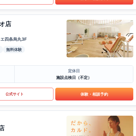
オ店
エ四条烏丸3F
無料体験
定休日
施設点検日（不定）
体験・相談予約
公式サイト
店