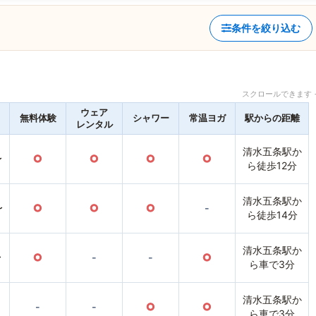
条件を絞り込む
スクロールできます 
ウェア
無料体験
シャワー
常温ヨガ
駅からの距離
レンタル
清水五条駅か
〜
○
○
○
○
ら徒歩12分
清水五条駅か
〜
○
○
○
-
ら徒歩14分
清水五条駅か
〜
○
-
-
○
ら車で3分
清水五条駅か
-
-
○
○
ら車で3分