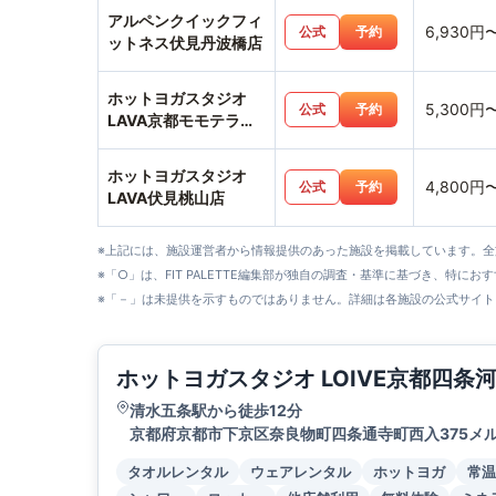
アルペンクイックフィ
6,930円
公式
予約
ットネス伏見丹波橋店
ホットヨガスタジオ
5,300円
公式
予約
LAVA京都モモテラス
店
ホットヨガスタジオ
4,800円
公式
予約
LAVA伏見桃山店
※上記には、施設運営者から情報提供のあった施設を掲載しています。
※「○」は、FIT PALETTE編集部が独自の調査・基準に基づき、特にお
※「－」は未提供を示すものではありません。詳細は各施設の公式サイト
ホットヨガスタジオ LOIVE京都四条
清水五条駅から徒歩12分
京都府京都市下京区奈良物町四条通寺町西入375メ
タオルレンタル
ウェアレンタル
ホットヨガ
常温