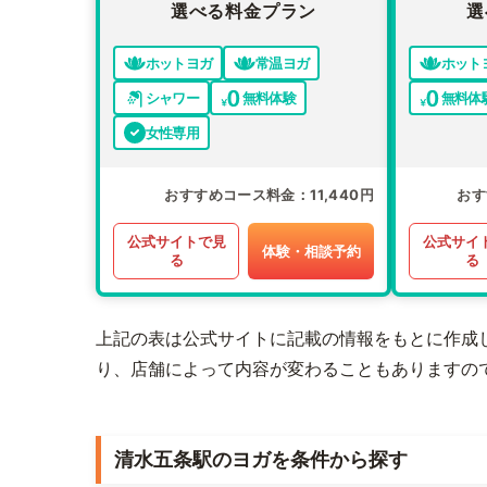
選べる料金プラン
選
ホットヨガ
常温ヨガ
ホット
シャワー
無料体験
無料体
女性専用
おすすめコース料金
11,440円
おす
公式サイトで見
公式サイ
体験・相談予約
る
る
上記の表は公式サイトに記載の情報をもとに作成
り、店舗によって内容が変わることもありますの
清水五条駅のヨガを条件から探す