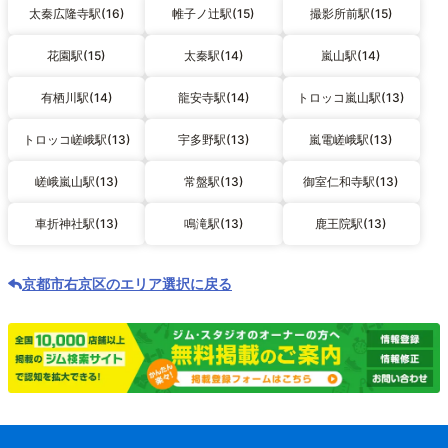
太秦広隆寺駅(16)
帷子ノ辻駅(15)
撮影所前駅(15)
花園駅(15)
太秦駅(14)
嵐山駅(14)
有栖川駅(14)
龍安寺駅(14)
トロッコ嵐山駅(13)
トロッコ嵯峨駅(13)
宇多野駅(13)
嵐電嵯峨駅(13)
嵯峨嵐山駅(13)
常盤駅(13)
御室仁和寺駅(13)
車折神社駅(13)
鳴滝駅(13)
鹿王院駅(13)
京都市右京区のエリア選択に戻る