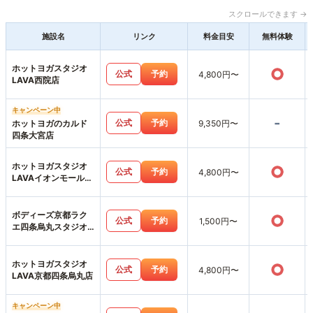
スクロールできます →
施設名
リンク
料金目安
無料体験
ホットヨガスタジオ
○
公式
予約
4,800円〜
LAVA西院店
キャンペーン中
-
公式
予約
ホットヨガのカルド
9,350円〜
四条大宮店
ホットヨガスタジオ
○
公式
予約
4,800円〜
LAVAイオンモール北
大路店
ボディーズ京都ラク
○
公式
予約
1,500円〜
エ四条烏丸スタジオ
店
ホットヨガスタジオ
○
公式
予約
4,800円〜
LAVA京都四条烏丸店
キャンペーン中