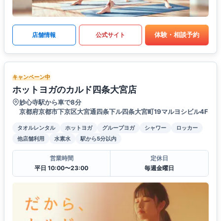
体験・相談予約
店舗情報
公式サイト
キャンペーン中
ホットヨガのカルド四条大宮店
妙心寺駅から車で8分
京都府京都市下京区大宮通四条下ル四条大宮町19マルヨシビル4F
タオルレンタル
ホットヨガ
グループヨガ
シャワー
ロッカー
他店舗利用
水素水
駅から5分以内
営業時間
定休日
平日 10:00〜23:00
毎週金曜日