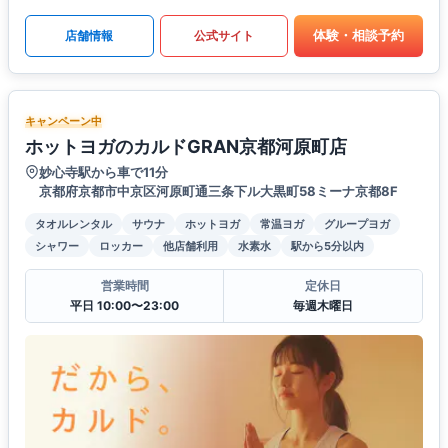
体験・相談予約
店舗情報
公式サイト
キャンペーン中
ホットヨガのカルドGRAN京都河原町店
妙心寺駅から車で11分
京都府京都市中京区河原町通三条下ル大黒町58ミーナ京都8F
タオルレンタル
サウナ
ホットヨガ
常温ヨガ
グループヨガ
シャワー
ロッカー
他店舗利用
水素水
駅から5分以内
営業時間
定休日
平日 10:00〜23:00
毎週木曜日