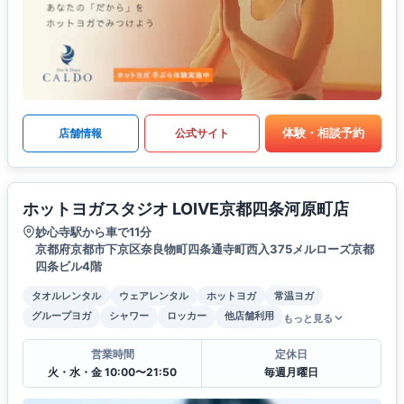
体験・相談予約
店舗情報
公式サイト
ホットヨガスタジオ LOIVE京都四条河原町店
妙心寺駅から車で11分
京都府京都市下京区奈良物町四条通寺町西入375メルローズ京都
四条ビル4階
タオルレンタル
ウェアレンタル
ホットヨガ
常温ヨガ
グループヨガ
シャワー
ロッカー
他店舗利用
もっと見る
営業時間
定休日
火・水・金 10:00〜21:50
毎週月曜日