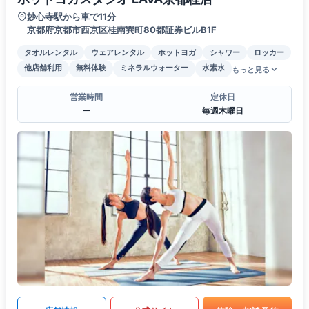
妙心寺駅から車で11分
京都府京都市西京区桂南巽町80都証券ビルB1F
タオルレンタル
ウェアレンタル
ホットヨガ
シャワー
ロッカー
他店舗利用
無料体験
ミネラルウォーター
水素水
もっと見る
営業時間
定休日
ー
毎週木曜日