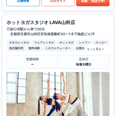
体験・相談予約
店舗情報
公式サイト
ホットヨガスタジオ LAVA山科店
妙心寺駅から車で20分
京都府京都市山科区安朱南屋敷町30ー7木下物産ビル7F
タオルレンタル
ウェアレンタル
ホットヨガ
シャワー
ロッカー
他店舗利用
無料体験
ミネラルウォーター
水素水
もっと見る
営業時間
定休日
ー
毎週木曜日