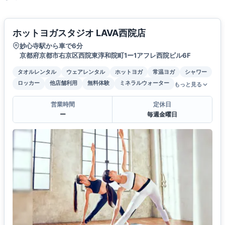
ホットヨガスタジオ LAVA西院店
妙心寺駅から車で6分
京都府京都市右京区西院東淳和院町1ー1アフレ西院ビル6F
タオルレンタル
ウェアレンタル
ホットヨガ
常温ヨガ
シャワー
ロッカー
他店舗利用
無料体験
ミネラルウォーター
もっと見る
営業時間
定休日
ー
毎週金曜日