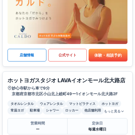
体験・相談予約
店舗情報
公式サイト
ホットヨガスタジオ LAVAイオンモール北大路店
妙心寺駅から車で9分
京都府京都市北区小山北上総町49ー1イオンモール北大路2F
タオルレンタル
ウェアレンタル
マットピラティス
ホットヨガ
常温ヨガ
駐車場
シャワー
ロッカー
他店舗利用
もっと見る
営業時間
定休日
ー
毎週水曜日