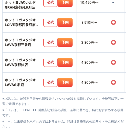
-
公式
予約
ホットヨガのカルド
10,450円〜
GRAN京都河原町店
ホットヨガスタジオ
○
公式
予約
8,910円〜
LOIVE京都四条河原
町店
ホットヨガスタジオ
○
公式
予約
3,800円〜
LAVA京都三条店
ホットヨガスタジオ
○
公式
予約
4,800円〜
LAVA京都桂店
ホットヨガスタジオ
○
公式
予約
4,800円〜
LAVA山科店
※上記には、施設運営者から情報提供のあった施設を掲載しています。全施設は下の一
覧で確認できます。
※「○」は、FIT PALETTE編集部が独自の調査・基準に基づき、特におすすめする項目
です。
※「－」は未提供を示すものではありません。詳細は各施設の公式サイトをご確認くだ
さい。