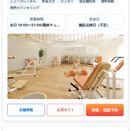
シューズレンタル
常温ヨガ
ロッカー
他店舗利用
無料体験
無料カウンセリング
営業時間
定休日
全日 10:00〜21:00(最終チェックイン20:30)
施設点検日（不定）
体験・相談予約
店舗情報
公式サイト