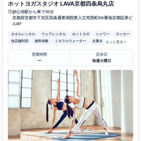
ホットヨガスタジオ LAVA京都四条烏丸店
妙心寺駅から車で10分
京都府京都市下京区四条通東洞院東入立売西町66番地京都証券ビ
ル8F
タオルレンタル
ウェアレンタル
ホットヨガ
シャワー
ロッカー
他店舗利用
無料体験
ミネラルウォーター
水素水
もっと見る
営業時間
定休日
ー
毎週火曜日