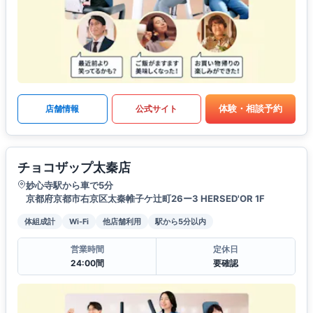
体験・相談予約
店舗情報
公式サイト
チョコザップ太秦店
妙心寺駅から車で5分
京都府京都市右京区太秦帷子ケ辻町26ー3 HERSED'OR 1F
体組成計
Wi-Fi
他店舗利用
駅から5分以内
営業時間
定休日
24:00間
要確認