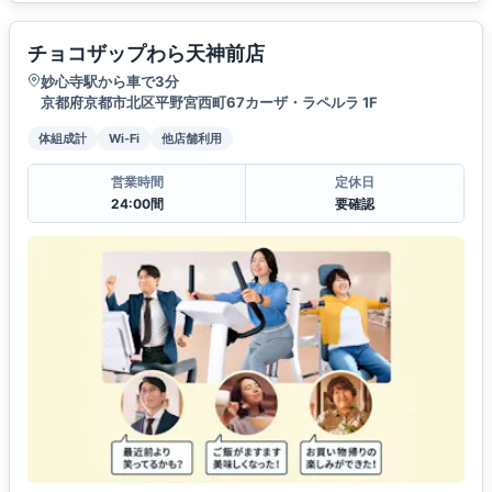
チョコザップわら天神前店
妙心寺駅から車で3分
京都府京都市北区平野宮西町67カーザ・ラペルラ 1F
体組成計
Wi-Fi
他店舗利用
営業時間
定休日
24:00間
要確認