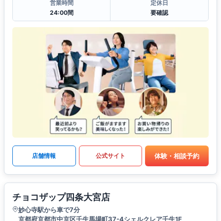
営業時間
定休日
24:00間
要確認
体験・相談予約
店舗情報
公式サイト
チョコザップ四条大宮店
妙心寺駅から車で7分
京都府京都市中京区壬生馬場町37-4シェルクレア壬生1F