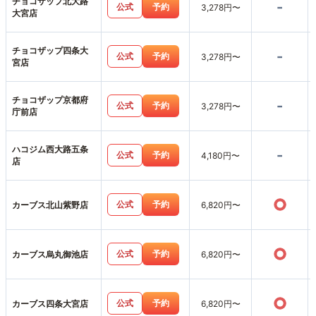
チョコザップ北大路
-
公式
予約
3,278円〜
大宮店
チョコザップ四条大
-
公式
予約
3,278円〜
宮店
チョコザップ京都府
-
公式
予約
3,278円〜
庁前店
ハコジム西大路五条
-
公式
予約
4,180円〜
店
○
公式
予約
カーブス北山紫野店
6,820円〜
○
公式
予約
カーブス烏丸御池店
6,820円〜
○
公式
予約
カーブス四条大宮店
6,820円〜