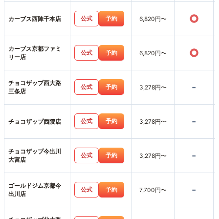
○
公式
予約
カーブス西陣千本店
6,820円〜
カーブス京都ファミ
○
公式
予約
6,820円〜
リー店
チョコザップ西大路
-
公式
予約
3,278円〜
三条店
-
公式
予約
チョコザップ西院店
3,278円〜
チョコザップ今出川
-
公式
予約
3,278円〜
大宮店
ゴールドジム京都今
-
公式
予約
7,700円〜
出川店