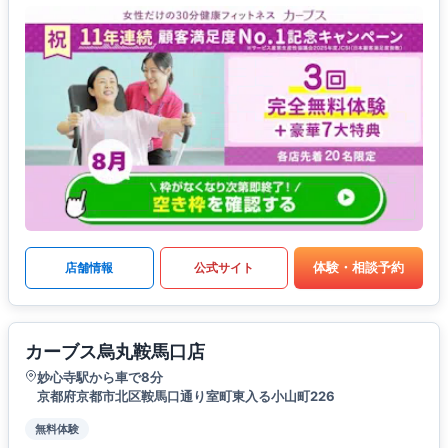
体験・相談予約
店舗情報
公式サイト
カーブス烏丸鞍馬口店
妙心寺駅から車で8分
京都府京都市北区鞍馬口通り室町東入る小山町226
無料体験