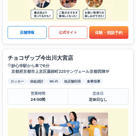
体験・相談予約
店舗情報
公式サイト
チョコザップ今出川大宮店
妙心寺駅から車で6分
京都府京都市上京区薬師町225サンヴェール京都西陣1F
ロッカー
体組成計
Wi-Fi
他店舗利用
食事指導
営業時間
定休日
24:00間
定休日なし