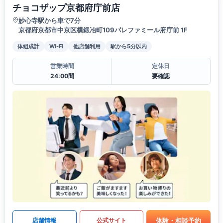
チョコザップ京都府庁前店
妙心寺駅から車で7分
京都府京都市中京区横鍛冶町109パレファミール府庁前 1F
体組成計
Wi-Fi
他店舗利用
駅から5分以内
営業時間
定休日
24:00間
要確認
体験・相談予約
店舗情報
公式サイト