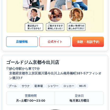
体験・相談予約
店舗情報
公式サイト
ゴールドジム京都今出川店
妙心寺駅から車で7分
京都府京都市上京区堀川通今出川上ル南舟橋町381-5アフィシオ
ン堀川1Ｆ
プール
サウナ
駐車場
シャワー
ロッカー
Wi-Fi
営業時間
定休日
月~土曜7:00〜23:00
毎月第2月曜日