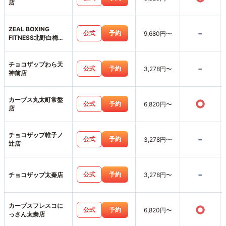
店
ZEAL BOXING
-
公式
予約
9,680円〜
FITNESS北野白梅町
店
チョコザップわら天
-
公式
予約
3,278円〜
神前店
カーブス丸太町常盤
○
公式
予約
6,820円〜
店
チョコザップ帷子ノ
-
公式
予約
3,278円〜
辻店
-
公式
予約
チョコザップ太秦店
3,278円〜
カーブスフレスコに
○
公式
予約
6,820円〜
っさん太秦店