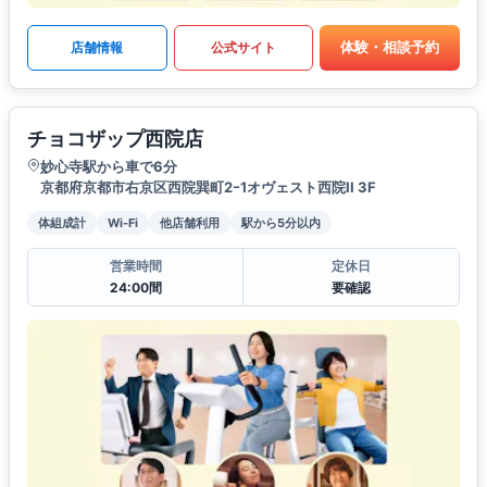
体験・相談予約
店舗情報
公式サイト
チョコザップ西院店
妙心寺駅から車で6分
京都府京都市右京区西院巽町2ｰ1オヴェスト西院II 3F
体組成計
Wi-Fi
他店舗利用
駅から5分以内
営業時間
定休日
24:00間
要確認