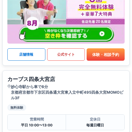
体験・相談予約
店舗情報
公式サイト
カーブス四条大宮店
妙心寺駅から車で8分
京都府京都市下京区四条通大宮東入立中町495四条大宮MOMOビ
ル3F
無料体験
営業時間
定休日
平日 10:00〜13:00
毎週日曜日