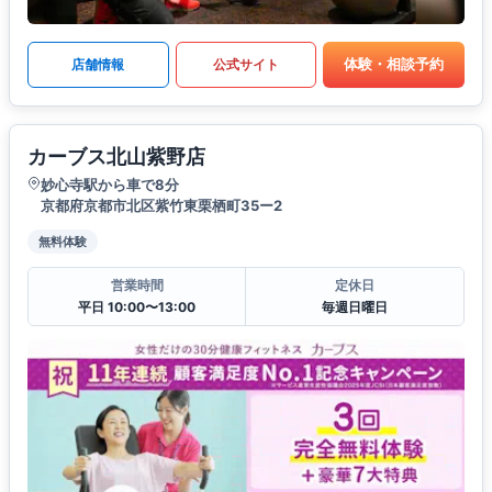
体験・相談予約
店舗情報
公式サイト
カーブス北山紫野店
妙心寺駅から車で8分
京都府京都市北区紫竹東栗栖町35ー2
無料体験
営業時間
定休日
平日 10:00〜13:00
毎週日曜日