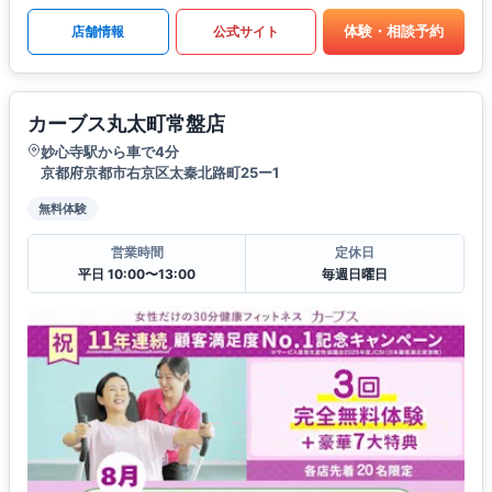
体験・相談予約
店舗情報
公式サイト
カーブス丸太町常盤店
妙心寺駅から車で4分
京都府京都市右京区太秦北路町25ー1
無料体験
営業時間
定休日
平日 10:00〜13:00
毎週日曜日