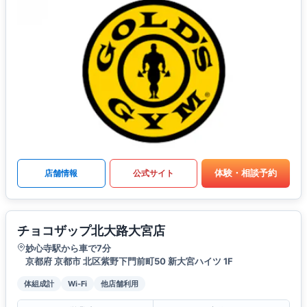
体験・相談予約
店舗情報
公式サイト
チョコザップ北大路大宮店
妙心寺駅から車で7分
京都府 京都市 北区紫野下門前町50 新大宮ハイツ 1F
体組成計
Wi-Fi
他店舗利用