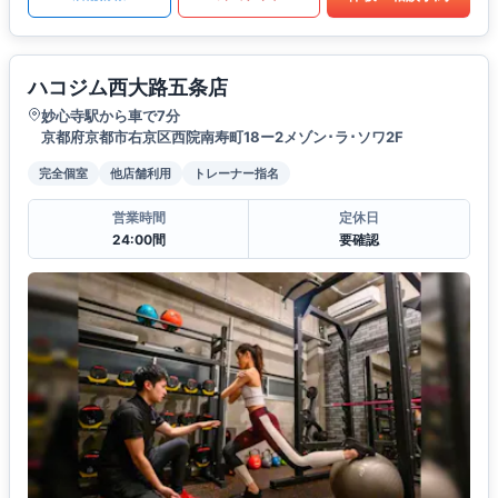
ハコジム西大路五条店
妙心寺駅から車で7分
京都府京都市右京区西院南寿町18ー2メゾン･ラ･ソワ2F
完全個室
他店舗利用
トレーナー指名
営業時間
定休日
24:00間
要確認