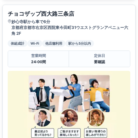
チョコザップ西大路三条店
妙心寺駅から車で6分
京都府京都市右京区西院東今田町31ウエストグランアベニュー六
角 2F
体組成計
Wi-Fi
他店舗利用
駅から5分以内
営業時間
定休日
24:00間
要確認