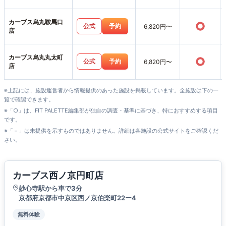
カーブス烏丸鞍馬口
○
公式
予約
6,820円〜
店
カーブス烏丸丸太町
○
公式
予約
6,820円〜
店
※上記には、施設運営者から情報提供のあった施設を掲載しています。全施設は下の一
覧で確認できます。
※「○」は、FIT PALETTE編集部が独自の調査・基準に基づき、特におすすめする項目
です。
※「－」は未提供を示すものではありません。詳細は各施設の公式サイトをご確認くだ
さい。
カーブス西ノ京円町店
妙心寺駅から車で3分
京都府京都市中京区西ノ京伯楽町22ー4
無料体験