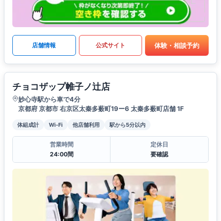
体験・相談予約
店舗情報
公式サイト
チョコザップ帷子ノ辻店
妙心寺駅から車で4分
京都府 京都市 右京区太秦多薮町19ー6 太秦多薮町店舗 1F
体組成計
Wi-Fi
他店舗利用
駅から5分以内
営業時間
定休日
24:00間
要確認