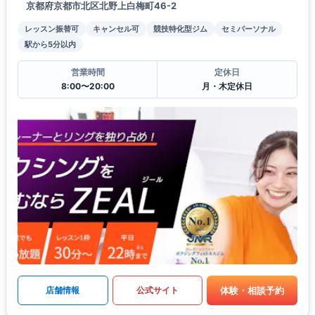
京都府京都市北区北野上白梅町46-2
レッスン振替可
キャンセル可
競技特化型ジム
セミパーソナル
駅から5分以内
営業時間
定休日
8:00〜20:00
月・木定休日
体験・相談予約
店舗情報
公式サイト