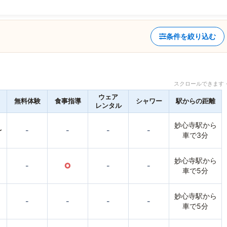
条件を絞り込む
スクロールできます 
ウェア
無料体験
食事指導
シャワー
駅からの距離
レンタル
妙心寺駅から
〜
-
-
-
-
車で3分
妙心寺駅から
-
○
-
-
車で5分
妙心寺駅から
-
-
-
-
車で5分