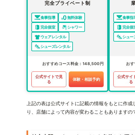
完全プライベート制
食事指導
無料体験
食事指
完全個室
シャワー
完全個
ウェアレンタル
シュー
シューズレンタル
おすすめコース料金
148,500円
おす
公式サイトで見
公式サイ
体験・相談予約
る
る
上記の表は公式サイトに記載の情報をもとに作成
り、店舗によって内容が変わることもありますの