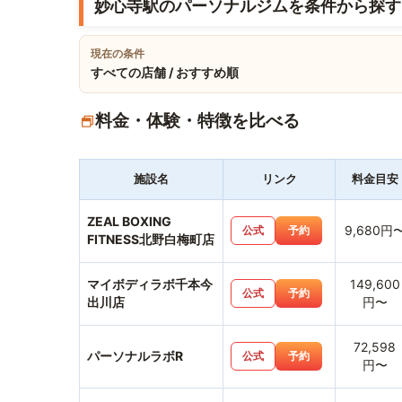
妙心寺駅のパーソナルジムを条件から探す
現在の条件
すべての店舗 / おすすめ順
料金・体験・特徴を比べる
施設名
リンク
料金目安
ZEAL BOXING
9,680円
公式
予約
FITNESS北野白梅町店
マイボディラボ千本今
149,600
公式
予約
出川店
円〜
72,598
パーソナルラボR
公式
予約
円〜