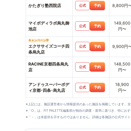
かたぎり塾西院店
8,800円
公式
予約
マイボディラボ烏丸御
149,600
公式
予約
池店
円〜
キャンペーン中
エクササイズコーチ四
9,900円
公式
予約
条烏丸店
RACINE京都四条烏丸
148,500
公式
予約
店
円〜
アンドゥスーパーボデ
18,900
公式
予約
ィ京都･四条･烏丸店
円〜
※上記には、施設運営者から情報提供のあった施設を掲載しています。
※「○」は、FIT PALETTE編集部が独自の調査・基準に基づき、特にお
※「－」は未提供を示すものではありません。詳細は各施設の公式サイト