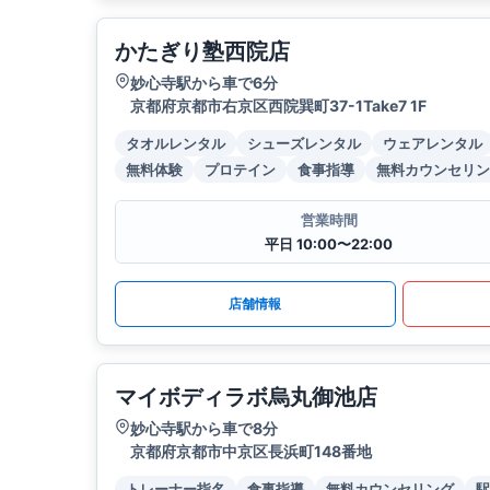
かたぎり塾西院店
妙心寺駅から車で6分
京都府京都市右京区西院巽町37-1Take7 1F
タオルレンタル
シューズレンタル
ウェアレンタル
無料体験
プロテイン
食事指導
無料カウンセリン
営業時間
平日 10:00〜22:00
店舗情報
マイボディラボ烏丸御池店
妙心寺駅から車で8分
京都府京都市中京区長浜町148番地
トレーナー指名
食事指導
無料カウンセリング
駅