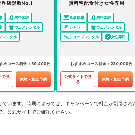
業界店舗数No.1
無料宅配食付き女性専用
導
無料体験
食事指導
無料体験
室
ウェアレンタル
シャワー
ウェアレンタル
ズレンタル
シューズレンタル
女性専用
すめコース料金
59,400円
おすすめコース料金
230,000円
トで見
公式サイトで見
体験・相談予約
体験・相談予約
る
しています。時期によっては、キャンペーンで料金が割引され
で、公式サイトでご確認ください。