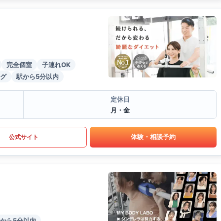
完全個室
子連れOK
グ
駅から5分以内
定休日
月・金
体験・相談予約
公式サイト
から5分以内