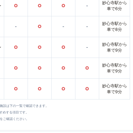
妙心寺駅から
〜
○
○
○
-
車で6分
妙心寺駅から
-
○
-
-
車で8分
妙心寺駅から
〜
○
○
○
-
車で9分
妙心寺駅から
○
○
○
○
車で9分
妙心寺駅から
○
○
○
○
車で9分
全施設は下の一覧で確認できます。
すすめする項目です。
をご確認ください。