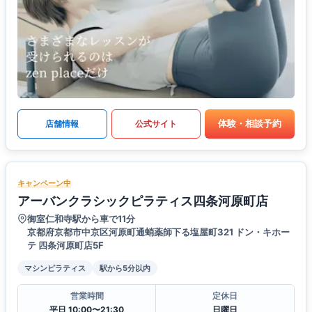
体験・相談予約
店舗情報
公式サイト
キャンペーン中
アーバンクラシックピラティス四条河原町店
御室仁和寺駅から車で11分
京都府京都市中京区河原町通蛸薬師下る塩屋町321 ドン・キホー
テ 四条河原町店5F
マシンピラティス
駅から5分以内
営業時間
定休日
平日 10:00〜21:30
日曜日