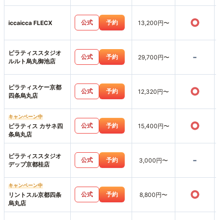
○
公式
予約
iccaicca FLECX
13,200円〜
ピラティススタジオ
-
公式
予約
29,700円〜
ルルト烏丸御池店
ピラティスケー京都
○
公式
予約
12,320円〜
四条烏丸店
キャンペーン中
○
公式
予約
ピラティス カサネ四
15,400円〜
条烏丸店
ピラティススタジオ
-
公式
予約
3,000円〜
デップ京都桂店
キャンペーン中
○
公式
予約
リントスル京都四条
8,800円〜
烏丸店