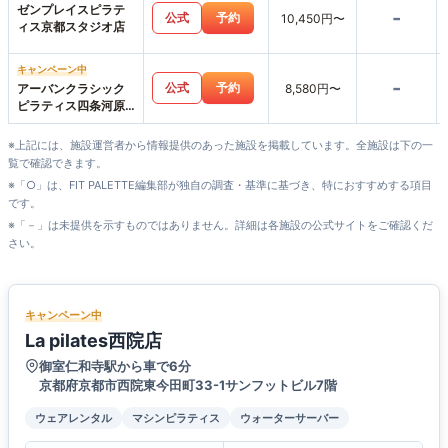
ゼンプレイスピラテ
-
公式
予約
10,450円〜
ィス京都スタジオ店
キャンペーン中
-
公式
予約
アーバンクラシック
8,580円〜
ピラティス四条河原
町店
※上記には、施設運営者から情報提供のあった施設を掲載しています。全施設は下の一
覧で確認できます。
※「○」は、FIT PALETTE編集部が独自の調査・基準に基づき、特におすすめする項目
です。
※「－」は未提供を示すものではありません。詳細は各施設の公式サイトをご確認くだ
さい。
キャンペーン中
La pilates西院店
御室仁和寺駅から車で6分
京都府京都市西院東今田町33-1サンフットビル7階
ウェアレンタル
マシンピラティス
ウォーターサーバー