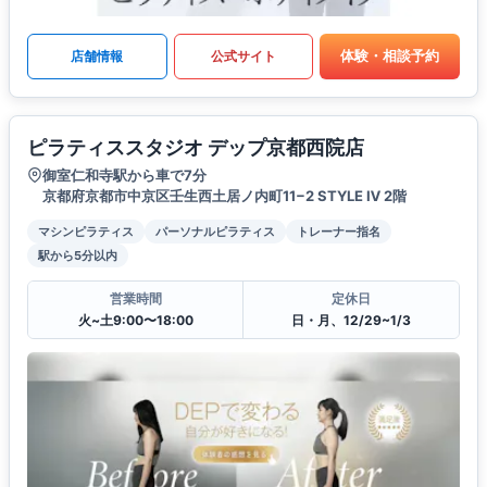
体験・相談予約
店舗情報
公式サイト
ピラティススタジオ デップ京都西院店
御室仁和寺駅から車で7分
京都府京都市中京区壬生西土居ノ内町11−2 STYLE Ⅳ 2階
マシンピラティス
パーソナルピラティス
トレーナー指名
駅から5分以内
営業時間
定休日
火~土9:00〜18:00
日・月、12/29~1/3