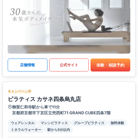
体験・相談予約
店舗情報
公式サイト
キャンペーン中
ピラティス カサネ四条烏丸店
御室仁和寺駅から車で11分
京都府京都市下京区立売西町71 GRAND CUBE四条7階
ウェアレンタル
マシンピラティス
グループピラティス
無料体験
ミネラルウォーター
駅から5分以内