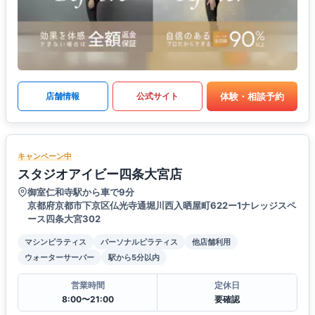
体験・相談予約
店舗情報
公式サイト
キャンペーン中
スタジオアイビー四条大宮店
御室仁和寺駅から車で9分
京都府京都市下京区仏光寺通堀川西入晒屋町622ー1ナレッジスペ
ース四条大宮302
マシンピラティス
パーソナルピラティス
他店舗利用
ウォーターサーバー
駅から5分以内
営業時間
定休日
8:00〜21:00
要確認