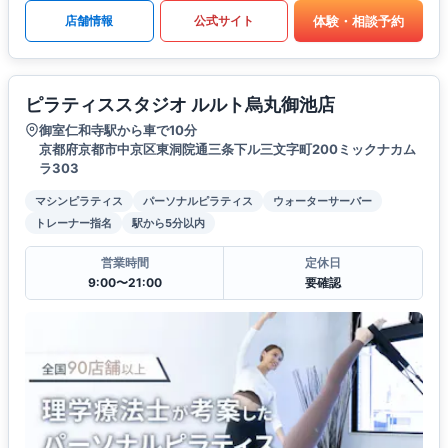
体験・相談予約
店舗情報
公式サイト
ピラティススタジオ ルルト烏丸御池店
御室仁和寺駅から車で10分
京都府京都市中京区東洞院通三条下ル三文字町200ミックナカム
ラ303
マシンピラティス
パーソナルピラティス
ウォーターサーバー
トレーナー指名
駅から5分以内
営業時間
定休日
9:00〜21:00
要確認