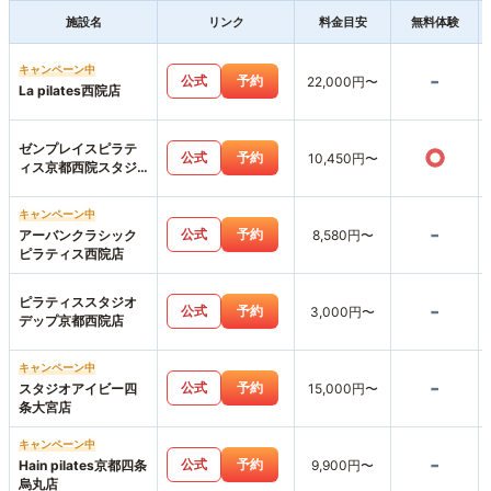
施設名
リンク
料金目安
無料体験
キャンペーン中
-
公式
予約
22,000円〜
La pilates西院店
ゼンプレイスピラテ
○
公式
予約
10,450円〜
ィス京都西院スタジ
オ店
キャンペーン中
-
公式
予約
アーバンクラシック
8,580円〜
ピラティス西院店
ピラティススタジオ
-
公式
予約
3,000円〜
デップ京都西院店
キャンペーン中
-
公式
予約
スタジオアイビー四
15,000円〜
条大宮店
キャンペーン中
-
公式
予約
Hain pilates京都四条
9,900円〜
烏丸店