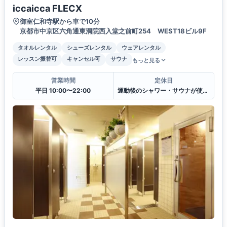
iccaicca FLECX
御室仁和寺駅から車で10分
京都市中京区六角通東洞院西入堂之前町254 WEST18ビル9F
タオルレンタル
シューズレンタル
ウェアレンタル
レッスン振替可
キャンセル可
サウナ
もっと見る
営業時間
定休日
平日 10:00〜22:00
運動後のシャワー・サウナが使えます