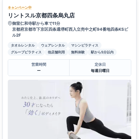
キャンペーン中
リントスル京都四条烏丸店
御室仁和寺駅から車で11分
京都府京都市下京区四条通堺町西入立売中之町94番地四条KSビ
ル2F
タオルレンタル
ウェアレンタル
マシンピラティス
グループピラティス
他店舗利用
無料体験
駅から5分以内
営業時間
定休日
ー
毎週日曜日