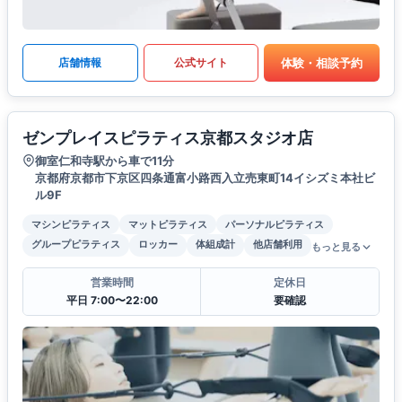
体験・相談予約
店舗情報
公式サイト
ゼンプレイスピラティス京都スタジオ店
御室仁和寺駅から車で11分
京都府京都市下京区四条通富小路西入立売東町14イシズミ本社ビ
ル9F
マシンピラティス
マットピラティス
パーソナルピラティス
グループピラティス
ロッカー
体組成計
他店舗利用
もっと見る
営業時間
定休日
平日 7:00〜22:00
要確認