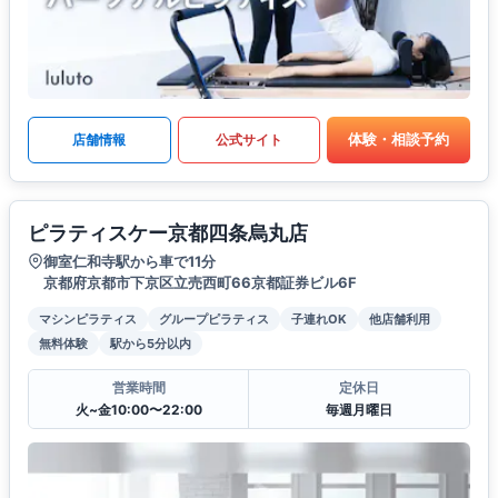
体験・相談予約
店舗情報
公式サイト
ピラティスケー京都四条烏丸店
御室仁和寺駅から車で11分
京都府京都市下京区立売西町66京都証券ビル6F
マシンピラティス
グループピラティス
子連れOK
他店舗利用
無料体験
駅から5分以内
営業時間
定休日
火~金10:00〜22:00
毎週月曜日