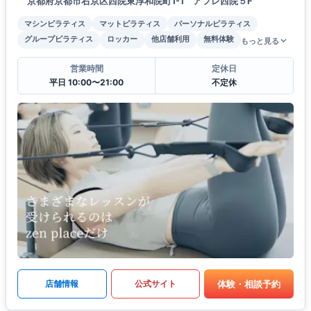
京都府京都市右京区西院東淳和院町1-1 アフレ西院５F
マシンピラティス
マットピラティス
パーソナルピラティス
グループピラティス
ロッカー
他店舗利用
無料体験
もっと見る
営業時間
定休日
平日 10:00〜21:00
不定休
体験・相談予約
店舗情報
公式サイト