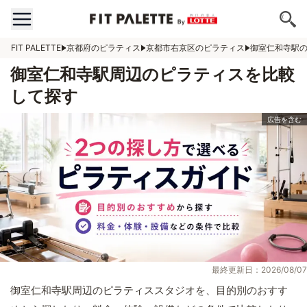
FIT PALETTE
京都府のピラティス
京都市右京区のピラティス
御室仁和寺駅
御室仁和寺駅周辺のピラティスを比較
して探す
最終更新日：2026/08/07
御室仁和寺駅周辺のピラティススタジオを、目的別のおすす