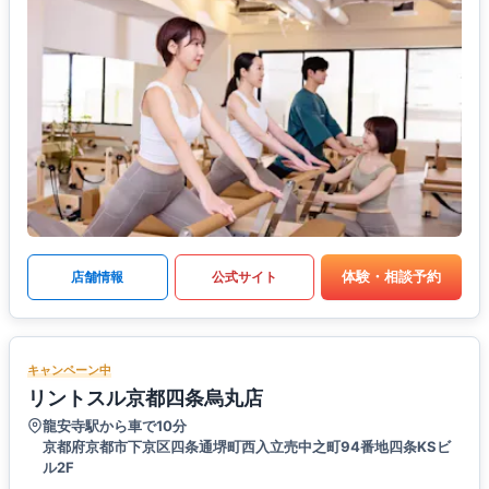
体験・相談予約
店舗情報
公式サイト
キャンペーン中
リントスル京都四条烏丸店
龍安寺駅から車で10分
京都府京都市下京区四条通堺町西入立売中之町94番地四条KSビ
ル2F