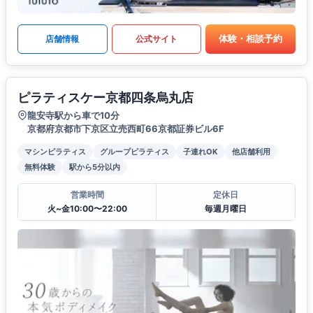
体験・相談予約
店舗情報
公式サイト
ピラティスケー京都四条烏丸店
龍安寺駅から車で10分
京都府京都市下京区立売西町66京都証券ビル6F
マシンピラティス
グループピラティス
子連れOK
他店舗利用
無料体験
駅から5分以内
営業時間
定休日
火~金10:00〜22:00
毎週月曜日