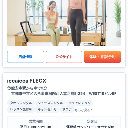
体験・相談予約
店舗情報
公式サイト
iccaicca FLECX
龍安寺駅から車で9分
京都市中京区六角通東洞院西入堂之前町254 WEST18ビル9F
タオルレンタル
シューズレンタル
ウェアレンタル
レッスン振替可
キャンセル可
サウナ
もっと見る
営業時間
定休日
平日 10:00〜22:00
運動後のシャワー・サウナが使えます