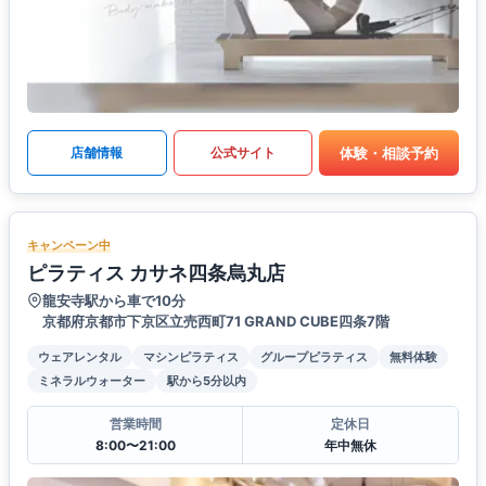
体験・相談予約
店舗情報
公式サイト
キャンペーン中
ピラティス カサネ四条烏丸店
龍安寺駅から車で10分
京都府京都市下京区立売西町71 GRAND CUBE四条7階
ウェアレンタル
マシンピラティス
グループピラティス
無料体験
ミネラルウォーター
駅から5分以内
営業時間
定休日
8:00〜21:00
年中無休