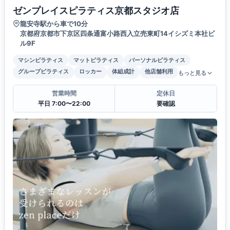
ゼンプレイスピラティス京都スタジオ店
龍安寺駅から車で10分
京都府京都市下京区四条通富小路西入立売東町14イシズミ本社ビ
ル9F
マシンピラティス
マットピラティス
パーソナルピラティス
グループピラティス
ロッカー
体組成計
他店舗利用
もっと見る
営業時間
定休日
平日 7:00〜22:00
要確認