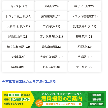
山ノ内駅(25)
嵐山駅(25)
帷子ノ辻駅(25)
トロッコ嵐山駅(24)
嵐電嵯峨駅(24)
トロッコ嵯峨駅(23)
太秦天神川駅(23)
宇多野駅(23)
嵐電天神川駅(23)
嵯峨嵐山駅(23)
西大路三条駅(23)
鹿王院駅(23)
御室仁和寺駅(22)
撮影所前駅(22)
花園駅(22)
太秦駅(21)
太秦広隆寺駅(21)
常盤駅(21)
鳴滝駅(21)
妙心寺駅(20)
蚕ノ社駅(20)
京都市右京区のエリア選択に戻る