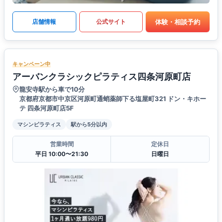
体験・相談予約
店舗情報
公式サイト
キャンペーン中
アーバンクラシックピラティス四条河原町店
龍安寺駅から車で10分
京都府京都市中京区河原町通蛸薬師下る塩屋町321 ドン・キホー
テ 四条河原町店5F
マシンピラティス
駅から5分以内
営業時間
定休日
平日 10:00〜21:30
日曜日