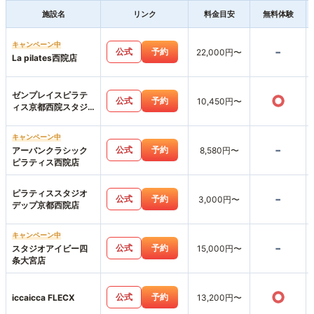
施設名
リンク
料金目安
無料体験
キャンペーン中
-
公式
予約
22,000円〜
La pilates西院店
ゼンプレイスピラテ
○
公式
予約
10,450円〜
ィス京都西院スタジ
オ店
キャンペーン中
-
公式
予約
アーバンクラシック
8,580円〜
ピラティス西院店
ピラティススタジオ
-
公式
予約
3,000円〜
デップ京都西院店
キャンペーン中
-
公式
予約
スタジオアイビー四
15,000円〜
条大宮店
○
公式
予約
iccaicca FLECX
13,200円〜