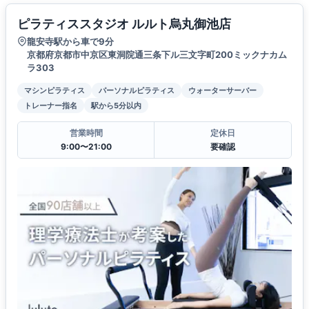
ピラティススタジオ ルルト烏丸御池店
龍安寺駅から車で9分
京都府京都市中京区東洞院通三条下ル三文字町200ミックナカム
ラ303
マシンピラティス
パーソナルピラティス
ウォーターサーバー
トレーナー指名
駅から5分以内
営業時間
定休日
9:00〜21:00
要確認