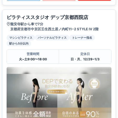
ピラティススタジオ デップ京都西院店
龍安寺駅から車で7分
京都府京都市中京区壬生西土居ノ内町11−2 STYLE Ⅳ 2階
マシンピラティス
パーソナルピラティス
トレーナー指名
駅から5分以内
営業時間
定休日
火~土9:00〜18:00
日・月、12/29~1/3