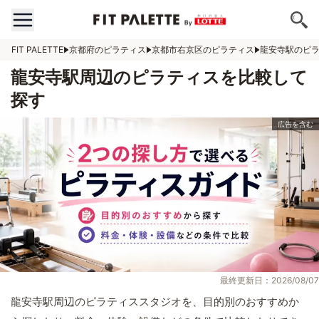
FIT PALETTE
京都府のピラティス
京都市右京区のピラティス
龍安寺駅のピ
龍安寺駅周辺のピラティスを比較して
探す
最終更新日：2026/08/07
龍安寺駅周辺のピラティススタジオを、目的別のおすすめか