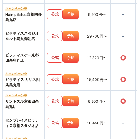
キャンペーン中
-
公式
予約
Hain pilates京都四条
9,900円〜
烏丸店
ピラティススタジオ
-
公式
予約
29,700円〜
ルルト烏丸御池店
ピラティスケー京都
○
公式
予約
12,320円〜
四条烏丸店
キャンペーン中
○
公式
予約
ピラティス カサネ四
15,400円〜
条烏丸店
キャンペーン中
○
公式
予約
リントスル京都四条
8,800円〜
烏丸店
ゼンプレイスピラテ
-
公式
予約
10,450円〜
ィス京都スタジオ店
キャンペーン中