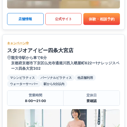
体験・相談予約
店舗情報
公式サイト
キャンペーン中
スタジオアイビー四条大宮店
龍安寺駅から車で8分
京都府京都市下京区仏光寺通堀川西入晒屋町622ー1ナレッジスペ
ース四条大宮302
マシンピラティス
パーソナルピラティス
他店舗利用
ウォーターサーバー
駅から5分以内
営業時間
定休日
8:00〜21:00
要確認