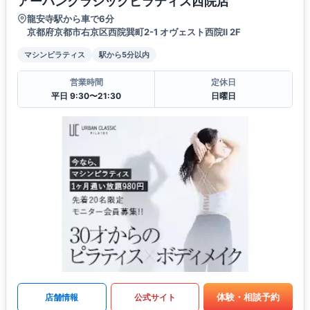
アーバンクラシックピラティス西院店
龍安寺駅から車で6分
京都府京都市右京区西院巽町2-1 オヴェスト西院Ⅱ 2F
マシンピラティス
駅から5分以内
営業時間
定休日
平日 9:30〜21:30
日曜日
体験・相談予約
店舗情報
公式サイト