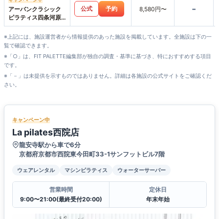
-
公式
予約
アーバンクラシック
8,580円〜
ピラティス四条河原
町店
※上記には、施設運営者から情報提供のあった施設を掲載しています。全施設は下の一
覧で確認できます。
※「○」は、FIT PALETTE編集部が独自の調査・基準に基づき、特におすすめする項目
です。
※「－」は未提供を示すものではありません。詳細は各施設の公式サイトをご確認くだ
さい。
キャンペーン中
La pilates西院店
龍安寺駅から車で6分
京都府京都市西院東今田町33-1サンフットビル7階
ウェアレンタル
マシンピラティス
ウォーターサーバー
営業時間
定休日
9:00〜21:00(最終受付20:00)
年末年始