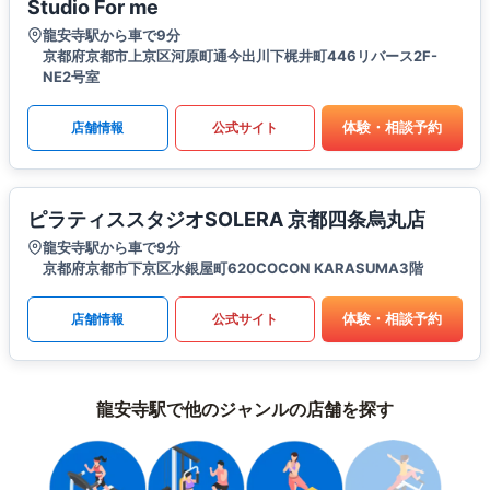
Studio For me
龍安寺駅から車で9分
京都府京都市上京区河原町通今出川下梶井町446リバース2F-
NE2号室
体験・相談予約
店舗情報
公式サイト
ピラティススタジオSOLERA 京都四条烏丸店
龍安寺駅から車で9分
京都府京都市下京区水銀屋町620COCON KARASUMA3階
体験・相談予約
店舗情報
公式サイト
龍安寺駅で他のジャンルの店舗を探す