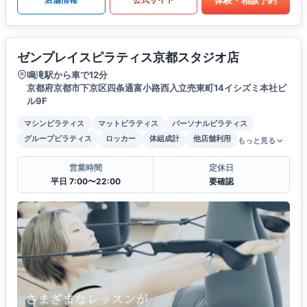
ゼンプレイスピラティス京都スタジオ店
鳴滝駅から車で12分
京都府京都市下京区四条通富小路西入立売東町14イシズミ本社ビ
ル9F
マシンピラティス
マットピラティス
パーソナルピラティス
グループピラティス
ロッカー
体組成計
他店舗利用
もっと見る
営業時間
定休日
平日 7:00〜22:00
要確認