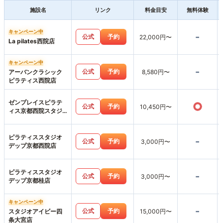
施設名
リンク
料金目安
無料体験
キャンペーン中
-
公式
予約
22,000円〜
La pilates西院店
キャンペーン中
-
公式
予約
アーバンクラシック
8,580円〜
ピラティス西院店
ゼンプレイスピラテ
○
公式
予約
10,450円〜
ィス京都西院スタジ
オ店
ピラティススタジオ
-
公式
予約
3,000円〜
デップ京都西院店
ピラティススタジオ
-
公式
予約
3,000円〜
デップ京都桂店
キャンペーン中
-
公式
予約
スタジオアイビー四
15,000円〜
条大宮店