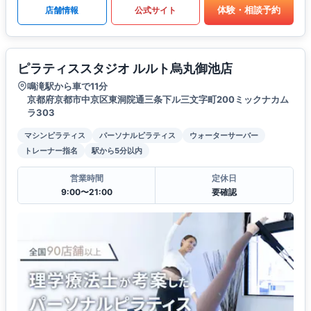
体験・相談予約
店舗情報
公式サイト
ピラティススタジオ ルルト烏丸御池店
鳴滝駅から車で11分
京都府京都市中京区東洞院通三条下ル三文字町200ミックナカム
ラ303
マシンピラティス
パーソナルピラティス
ウォーターサーバー
トレーナー指名
駅から5分以内
営業時間
定休日
9:00〜21:00
要確認