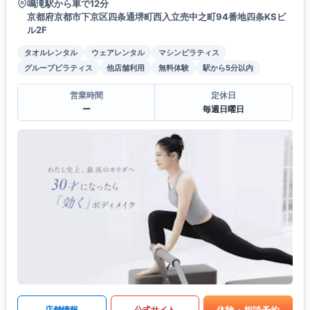
鳴滝駅から車で12分
京都府京都市下京区四条通堺町西入立売中之町94番地四条KSビ
ル2F
タオルレンタル
ウェアレンタル
マシンピラティス
グループピラティス
他店舗利用
無料体験
駅から5分以内
営業時間
定休日
ー
毎週日曜日
体験・相談予約
店舗情報
公式サイト