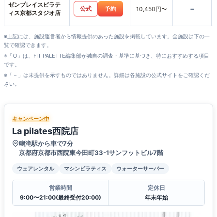
ゼンプレイスピラテ
-
公式
予約
10,450円〜
ィス京都スタジオ店
※上記には、施設運営者から情報提供のあった施設を掲載しています。全施設は下の一
覧で確認できます。
※「○」は、FIT PALETTE編集部が独自の調査・基準に基づき、特におすすめする項目
です。
※「－」は未提供を示すものではありません。詳細は各施設の公式サイトをご確認くだ
さい。
キャンペーン中
La pilates西院店
鳴滝駅から車で7分
京都府京都市西院東今田町33-1サンフットビル7階
ウェアレンタル
マシンピラティス
ウォーターサーバー
営業時間
定休日
9:00〜21:00(最終受付20:00)
年末年始