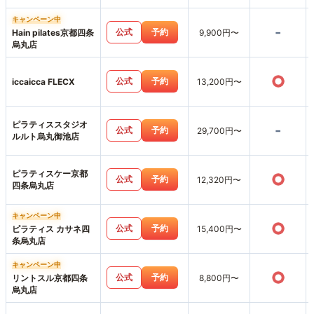
キャンペーン中
-
公式
予約
Hain pilates京都四条
9,900円〜
烏丸店
○
公式
予約
iccaicca FLECX
13,200円〜
ピラティススタジオ
-
公式
予約
29,700円〜
ルルト烏丸御池店
ピラティスケー京都
○
公式
予約
12,320円〜
四条烏丸店
キャンペーン中
○
公式
予約
ピラティス カサネ四
15,400円〜
条烏丸店
キャンペーン中
○
公式
予約
リントスル京都四条
8,800円〜
烏丸店