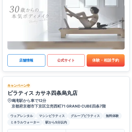
体験・相談予約
店舗情報
公式サイト
キャンペーン中
ピラティス カサネ四条烏丸店
鳴滝駅から車で12分
京都府京都市下京区立売西町71 GRAND CUBE四条7階
ウェアレンタル
マシンピラティス
グループピラティス
無料体験
ミネラルウォーター
駅から5分以内