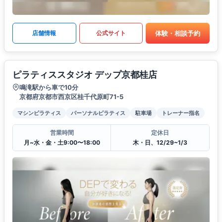
体験・相談予約
店舗情報
公式サイト
ピラティススタジオ デップ京都桂店
鳴滝駅から車で10分
京都府京都市西京区桂千代原町71-5
マシンピラティス
パーソナルピラティス
駐車場
トレーナー指名
営業時間
定休日
月~水・金・土9:00〜18:00
木・日、12/29~1/3