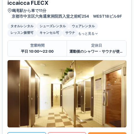
iccaicca FLECX
鳴滝駅から車で11分
京都市中京区六角通東洞院西入堂之前町254 WEST18ビル9F
タオルレンタル
シューズレンタル
ウェアレンタル
レッスン振替可
キャンセル可
サウナ
もっと見る
営業時間
定休日
平日 10:00〜22:00
運動後のシャワー・サウナが使えます