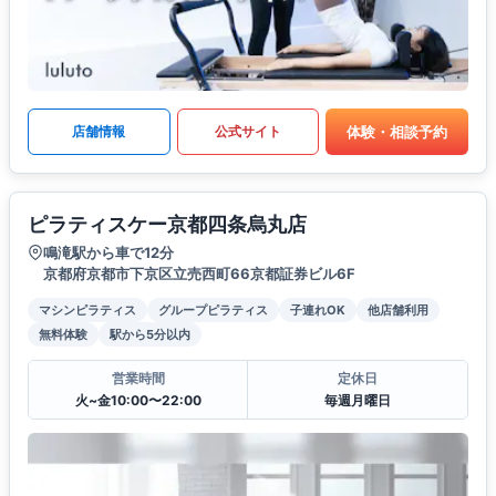
体験・相談予約
店舗情報
公式サイト
ピラティスケー京都四条烏丸店
鳴滝駅から車で12分
京都府京都市下京区立売西町66京都証券ビル6F
マシンピラティス
グループピラティス
子連れOK
他店舗利用
無料体験
駅から5分以内
営業時間
定休日
火~金10:00〜22:00
毎週月曜日