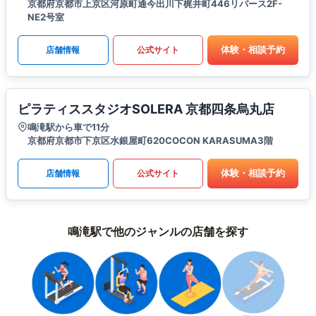
京都府京都市上京区河原町通今出川下梶井町446リバース2F-
NE2号室
体験・相談予約
店舗情報
公式サイト
ピラティススタジオSOLERA 京都四条烏丸店
鳴滝駅から車で11分
京都府京都市下京区水銀屋町620COCON KARASUMA3階
体験・相談予約
店舗情報
公式サイト
鳴滝駅で他のジャンルの店舗を探す