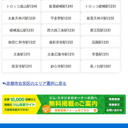
トロッコ嵐山駅(24)
嵐電嵯峨駅(24)
トロッコ嵯峨駅(23)
太秦天神川駅(23)
宇多野駅(23)
嵐電天神川駅(23)
嵯峨嵐山駅(23)
西大路三条駅(23)
鹿王院駅(23)
御室仁和寺駅(22)
撮影所前駅(22)
花園駅(22)
太秦駅(21)
太秦広隆寺駅(21)
常盤駅(21)
龍安寺駅(21)
妙心寺駅(20)
蚕ノ社駅(20)
京都市右京区のエリア選択に戻る