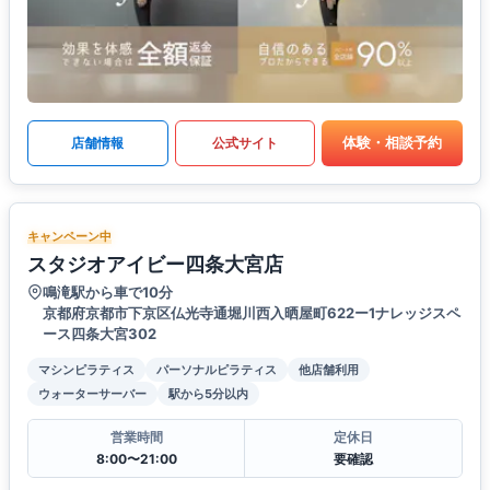
体験・相談予約
店舗情報
公式サイト
キャンペーン中
スタジオアイビー四条大宮店
鳴滝駅から車で10分
京都府京都市下京区仏光寺通堀川西入晒屋町622ー1ナレッジスペ
ース四条大宮302
マシンピラティス
パーソナルピラティス
他店舗利用
ウォーターサーバー
駅から5分以内
営業時間
定休日
8:00〜21:00
要確認