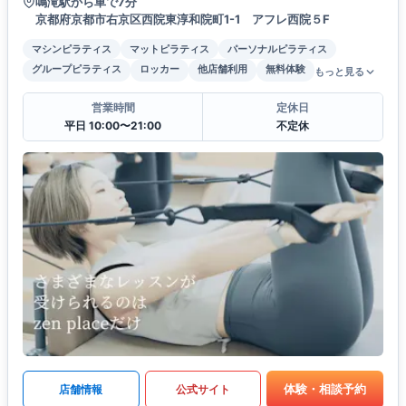
鳴滝駅から車で7分
京都府京都市右京区西院東淳和院町1-1 アフレ西院５F
マシンピラティス
マットピラティス
パーソナルピラティス
グループピラティス
ロッカー
他店舗利用
無料体験
もっと見る
営業時間
定休日
平日 10:00〜21:00
不定休
体験・相談予約
店舗情報
公式サイト