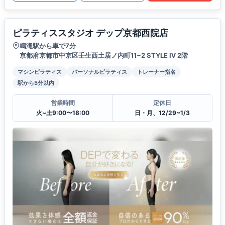
ピラティススタジオ デップ京都西院店
鳴滝駅から車で7分
京都府京都市中京区壬生西土居ノ内町11−2 STYLE Ⅳ 2階
マシンピラティス
パーソナルピラティス
トレーナー指名
駅から5分以内
営業時間
定休日
火~土9:00〜18:00
日・月、12/29~1/3