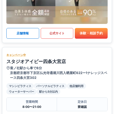
体験・相談予約
店舗情報
公式サイト
キャンペーン中
スタジオアイビー四条大宮店
蚕ノ社駅から車で8分
京都府京都市下京区仏光寺通堀川西入晒屋町622ー1ナレッジスペ
ース四条大宮302
マシンピラティス
パーソナルピラティス
他店舗利用
ウォーターサーバー
駅から5分以内
営業時間
定休日
8:00〜21:00
要確認