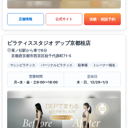
体験・相談予約
店舗情報
公式サイト
ピラティススタジオ デップ京都桂店
蚕ノ社駅から車で8分
京都府京都市西京区桂千代原町71-5
マシンピラティス
パーソナルピラティス
駐車場
トレーナー指名
営業時間
定休日
月~水・金・土9:00〜18:00
木・日、12/29~1/3