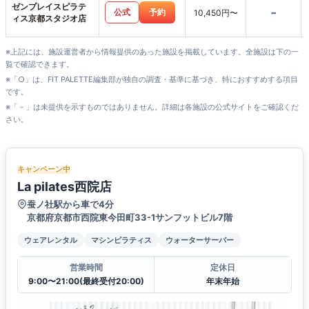
ゼンプレイスピラテ
-
公式
予約
10,450円〜
ィス京都スタジオ店
※上記には、施設運営者から情報提供のあった施設を掲載しています。全施設は下の一
覧で確認できます。
※「○」は、FIT PALETTE編集部が独自の調査・基準に基づき、特におすすめする項目
です。
※「－」は未提供を示すものではありません。詳細は各施設の公式サイトをご確認くだ
さい。
キャンペーン中
La pilates西院店
蚕ノ社駅から車で4分
京都府京都市西院東今田町33-1サンフットビル7階
ウェアレンタル
マシンピラティス
ウォーターサーバー
営業時間
定休日
9:00〜21:00(最終受付20:00)
年末年始