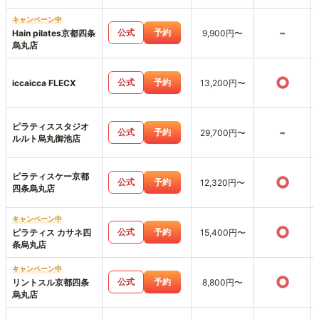
キャンペーン中
-
公式
予約
Hain pilates京都四条
9,900円〜
烏丸店
○
公式
予約
iccaicca FLECX
13,200円〜
ピラティススタジオ
-
公式
予約
29,700円〜
ルルト烏丸御池店
ピラティスケー京都
○
公式
予約
12,320円〜
四条烏丸店
キャンペーン中
○
公式
予約
ピラティス カサネ四
15,400円〜
条烏丸店
キャンペーン中
○
公式
予約
リントスル京都四条
8,800円〜
烏丸店