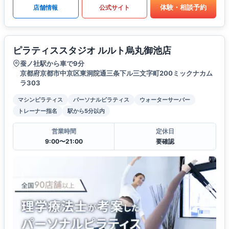
体験・相談予約
店舗情報
公式サイト
ピラティススタジオ ルルト烏丸御池店
蚕ノ社駅から車で9分
京都府京都市中京区東洞院通三条下ル三文字町200ミックナカム
ラ303
マシンピラティス
パーソナルピラティス
ウォーターサーバー
トレーナー指名
駅から5分以内
営業時間
定休日
9:00〜21:00
要確認