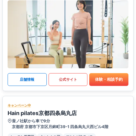
体験・相談予約
店舗情報
公式サイト
キャンペーン中
Hain pilates京都四条烏丸店
蚕ノ社駅から車で9分
京都府 京都市下京区月鉾町39-1 四条烏丸大西ビル4階