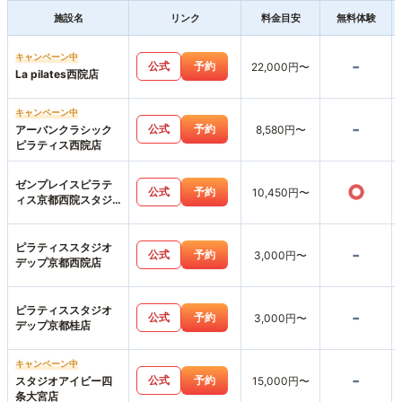
施設名
リンク
料金目安
無料体験
キャンペーン中
-
公式
予約
22,000円〜
La pilates西院店
キャンペーン中
-
公式
予約
アーバンクラシック
8,580円〜
ピラティス西院店
ゼンプレイスピラテ
○
公式
予約
10,450円〜
ィス京都西院スタジ
オ店
ピラティススタジオ
-
公式
予約
3,000円〜
デップ京都西院店
ピラティススタジオ
-
公式
予約
3,000円〜
デップ京都桂店
キャンペーン中
-
公式
予約
スタジオアイビー四
15,000円〜
条大宮店