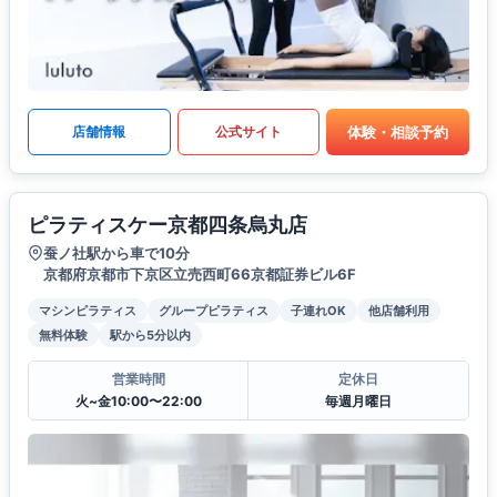
体験・相談予約
店舗情報
公式サイト
ピラティスケー京都四条烏丸店
蚕ノ社駅から車で10分
京都府京都市下京区立売西町66京都証券ビル6F
マシンピラティス
グループピラティス
子連れOK
他店舗利用
無料体験
駅から5分以内
営業時間
定休日
火~金10:00〜22:00
毎週月曜日