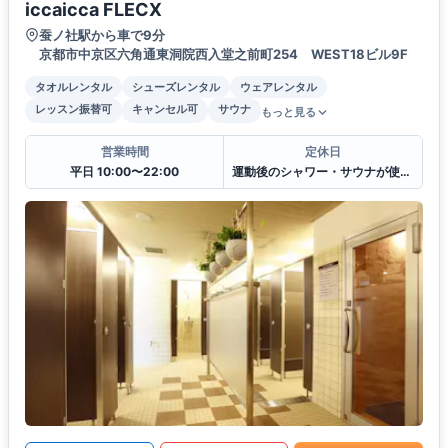
iccaicca FLECX
蚕ノ社駅から車で9分
京都市中京区六角通東洞院西入堂之前町254 WEST18ビル9F
タオルレンタル
シューズレンタル
ウェアレンタル
レッスン振替可
キャンセル可
サウナ
もっと見る
営業時間
定休日
平日 10:00〜22:00
運動後のシャワー・サウナが使えます