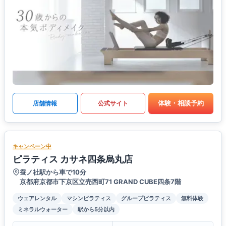
体験・相談予約
店舗情報
公式サイト
キャンペーン中
ピラティス カサネ四条烏丸店
蚕ノ社駅から車で10分
京都府京都市下京区立売西町71 GRAND CUBE四条7階
ウェアレンタル
マシンピラティス
グループピラティス
無料体験
ミネラルウォーター
駅から5分以内