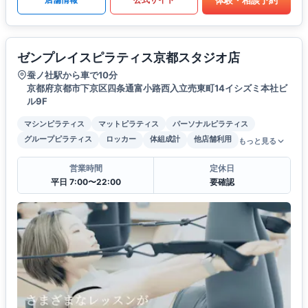
ゼンプレイスピラティス京都スタジオ店
蚕ノ社駅から車で10分
京都府京都市下京区四条通富小路西入立売東町14イシズミ本社ビ
ル9F
マシンピラティス
マットピラティス
パーソナルピラティス
グループピラティス
ロッカー
体組成計
他店舗利用
もっと見る
営業時間
定休日
平日 7:00〜22:00
要確認