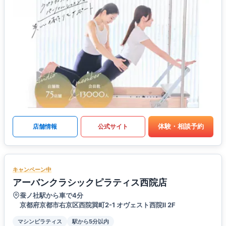
体験・相談予約
店舗情報
公式サイト
キャンペーン中
アーバンクラシックピラティス西院店
蚕ノ社駅から車で4分
京都府京都市右京区西院巽町2-1 オヴェスト西院Ⅱ 2F
マシンピラティス
駅から5分以内