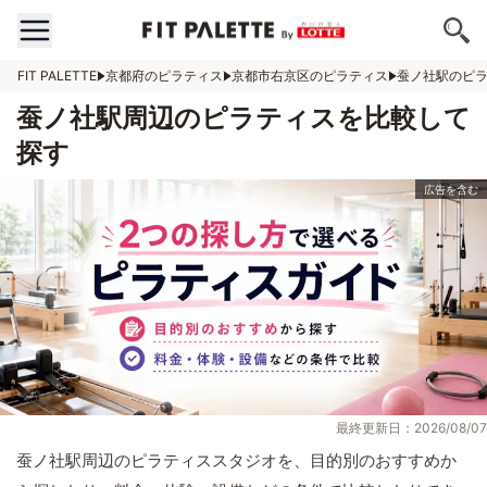
FIT PALETTE
京都府のピラティス
京都市右京区のピラティス
蚕ノ社駅のピ
蚕ノ社駅周辺のピラティスを比較して
探す
最終更新日：2026/08/07
蚕ノ社駅周辺のピラティススタジオを、目的別のおすすめか