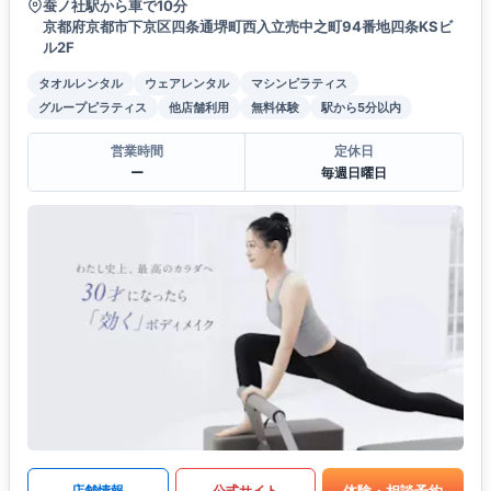
蚕ノ社駅から車で10分
京都府京都市下京区四条通堺町西入立売中之町94番地四条KSビ
ル2F
タオルレンタル
ウェアレンタル
マシンピラティス
グループピラティス
他店舗利用
無料体験
駅から5分以内
営業時間
定休日
ー
毎週日曜日
体験・相談予約
店舗情報
公式サイト