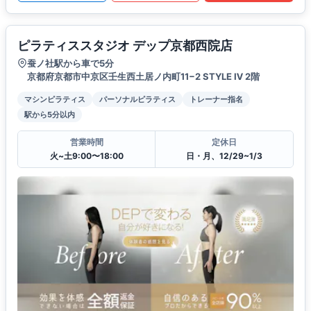
ピラティススタジオ デップ京都西院店
蚕ノ社駅から車で5分
京都府京都市中京区壬生西土居ノ内町11−2 STYLE Ⅳ 2階
マシンピラティス
パーソナルピラティス
トレーナー指名
駅から5分以内
営業時間
定休日
火~土9:00〜18:00
日・月、12/29~1/3