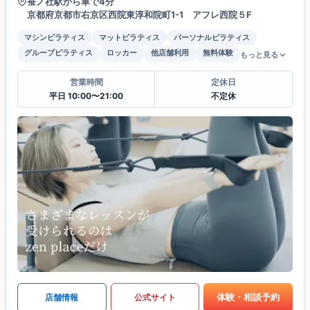
蚕ノ社駅から車で4分
京都府京都市右京区西院東淳和院町1-1 アフレ西院５F
マシンピラティス
マットピラティス
パーソナルピラティス
グループピラティス
ロッカー
他店舗利用
無料体験
もっと見る
営業時間
定休日
平日 10:00〜21:00
不定休
体験・相談予約
店舗情報
公式サイト