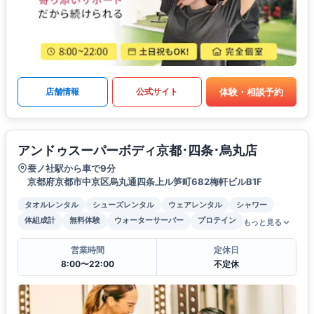
体験・相談予約
店舗情報
公式サイト
アンドゥスーパーボディ京都･四条･烏丸店
蚕ノ社駅から車で9分
京都府京都市中京区烏丸通四条上ル笋町682梅軒ビルB1F
タオルレンタル
シューズレンタル
ウェアレンタル
シャワー
体組成計
無料体験
ウォーターサーバー
プロテイン
もっと見る
営業時間
定休日
8:00〜22:00
不定休