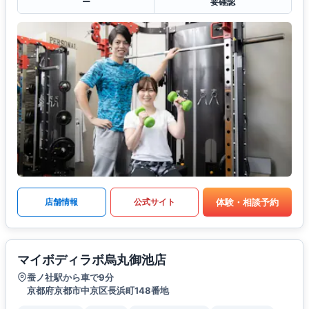
ー
要確認
体験・相談予約
店舗情報
公式サイト
マイボディラボ烏丸御池店
蚕ノ社駅から車で9分
京都府京都市中京区長浜町148番地