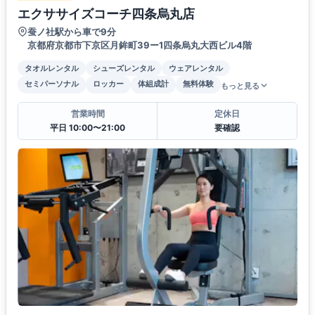
エクササイズコーチ四条烏丸店
蚕ノ社駅から車で9分
京都府京都市下京区月鉾町39ー1四条烏丸大西ビル4階
タオルレンタル
シューズレンタル
ウェアレンタル
セミパーソナル
ロッカー
体組成計
無料体験
もっと見る
営業時間
定休日
平日 10:00〜21:00
要確認