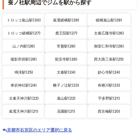
蚕ノ社駅周辺でジムを駅から探す
トロッコ嵐山駅(30)
嵐電嵯峨駅(29)
嵯峨嵐山駅(29)
トロッコ嵯峨駅(27)
鹿王院駅(27)
太秦広隆寺駅(26)
山ノ内駅(26)
常盤駅(26)
御室仁和寺駅(26)
撮影所前駅(26)
龍安寺駅(26)
西大路三条駅(25)
鳴滝駅(25)
太秦駅(24)
妙心寺駅(24)
車折神社駅(24)
帷子ノ辻駅(23)
有栖川駅(23)
太秦天神川駅(22)
嵐山駅(22)
宇多野駅(21)
嵐電天神川駅(21)
花園駅(21)
西京極駅(20)
京都市右京区のエリア選択に戻る