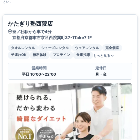
さい。
かたぎり塾西院店
蚕ノ社駅から車で4分
京都府京都市右京区西院巽町37-1Take7 1F
タオルレンタル
シューズレンタル
ウェアレンタル
完全個室
子連れOK
無料体験
プロテイン
食事指導
もっと見る
営業時間
定休日
平日 10:00〜22:00
月・金