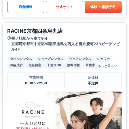
体験・相談予約
店舗情報
公式サイト
RACINE京都四条烏丸店
蚕ノ社駅から車で9分
京都府京都市中京区蛸薬師通烏丸西入る橋弁慶町233ガーデンビ
ル4F
タオルレンタル
シューズレンタル
ウェアレンタル
シャワー
体組成計
完全個室
子連れOK
無料体験
水素水
もっと見る
営業時間
定休日
8:00〜22:00
不定休