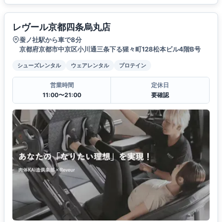
レヴール京都四条烏丸店
蚕ノ社駅から車で8分
京都府京都市中京区小川通三条下る猩々町128松本ビル4階B号
シューズレンタル
ウェアレンタル
プロテイン
営業時間
定休日
11:00〜21:00
要確認