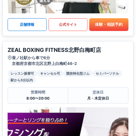
体験・相談予約
店舗情報
公式サイト
ZEAL BOXING FITNESS北野白梅町店
蚕ノ社駅から車で6分
京都府京都市北区北野上白梅町46-2
レッスン振替可
キャンセル可
競技特化型ジム
セミパーソナル
駅から5分以内
営業時間
定休日
8:00〜20:00
月・木定休日