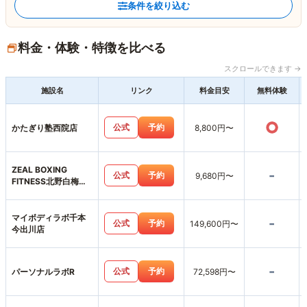
条件を絞り込む
料金・体験・特徴を比べる
スクロールできます →
施設名
リンク
料金目安
無料体験
○
公式
予約
かたぎり塾西院店
8,800円〜
ZEAL BOXING
-
公式
予約
9,680円〜
FITNESS北野白梅町
店
マイボディラボ千本
-
公式
予約
149,600円〜
今出川店
-
公式
予約
パーソナルラボR
72,598円〜