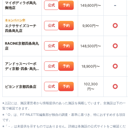
マイボディラボ烏丸
-
公式
予約
149,600円〜
御池店
キャンペーン中
○
公式
予約
エクササイズコーチ
9,900円〜
四条烏丸店
RACINE京都四条烏丸
○
公式
予約
148,500円〜
店
アンドゥスーパーボ
○
公式
予約
18,900円〜
ディ京都･四条･烏丸
店
102,300
○
公式
予約
ビヨンド京都四条店
円〜
※上記には、施設運営者から情報提供のあった施設を掲載しています。全施設は下の一
覧で確認できます。
※「○」は、FIT PALETTE編集部が独自の調査・基準に基づき、特におすすめする項目
です。
※「－」は未提供を示すものではありません。詳細は各施設の公式サイトをご確認くだ