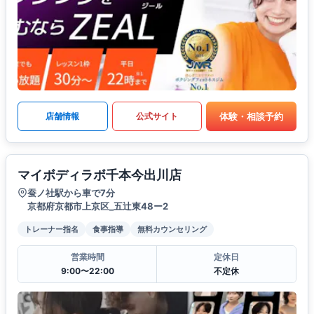
体験・相談予約
店舗情報
公式サイト
マイボディラボ千本今出川店
蚕ノ社駅から車で7分
京都府京都市上京区_五辻東48ー2
トレーナー指名
食事指導
無料カウンセリング
営業時間
定休日
9:00〜22:00
不定休