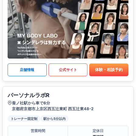
体験・相談予約
店舗情報
公式サイト
パーソナルラボR
蚕ノ社駅から車で8分
京都府京都市上京区西五辻東町 西五辻東48-2
トレーナー固定制
駅から5分以内
営業時間
定休日