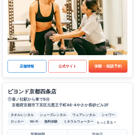
体験・相談予約
店舗情報
公式サイト
ビヨンド京都四条店
蚕ノ社駅から車で9分
京都府京都市下京区元悪王子町46-4やさか長砂ビル2F
タオルレンタル
シューズレンタル
ウェアレンタル
シャワー
ロッカー
Wi-Fi
無料体験
ミネラルウォーター
もっと見る
営業時間
定休日