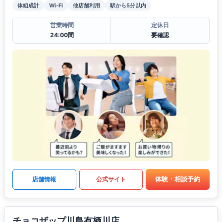
体組成計
Wi-Fi
他店舗利用
駅から5分以内
営業時間
定休日
24:00間
要確認
体験・相談予約
店舗情報
公式サイト
チョコザップ川島有栖川店