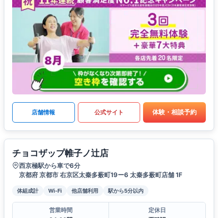
体験・相談予約
店舗情報
公式サイト
チョコザップ帷子ノ辻店
西京極駅から車で6分
京都府 京都市 右京区太秦多薮町19ー6 太秦多薮町店舗 1F
体組成計
Wi-Fi
他店舗利用
駅から5分以内
営業時間
定休日