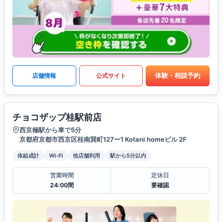
体験・相談予約
店舗情報
公式サイト
チョコザップ桂駅前店
西京極駅から車で5分
京都府京都市西京区桂南巽町127ー1 Kotani homeビル 2F
体組成計
Wi-Fi
他店舗利用
駅から5分以内
営業時間
定休日
24:00間
要確認