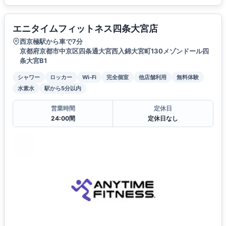
エニタイムフィットネス四条大宮店
西京極駅から車で7分
京都府京都市中京区四条通大宮西入錦大宮町130メゾンドール四
条大宮B1
シャワー
ロッカー
Wi-Fi
完全個室
他店舗利用
無料体験
水素水
駅から5分以内
営業時間
定休日
24:00間
定休日なし