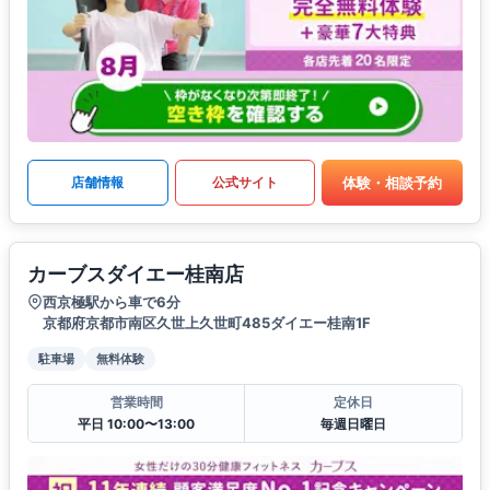
体験・相談予約
店舗情報
公式サイト
カーブスダイエー桂南店
西京極駅から車で6分
京都府京都市南区久世上久世町485ダイエー桂南1F
駐車場
無料体験
営業時間
定休日
平日 10:00〜13:00
毎週日曜日