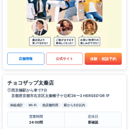
体験・相談予約
店舗情報
公式サイト
チョコザップ太秦店
西京極駅から車で7分
京都府京都市右京区太秦帷子ケ辻町26ー3 HERSED'OR 1F
体組成計
Wi-Fi
他店舗利用
駅から5分以内
営業時間
定休日
24:00間
要確認