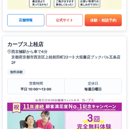
体験・相談予約
店舗情報
公式サイト
カーブス上桂店
西京極駅から車で4分
京都府京都市西京区上桂前田町22ー3 大垣書店ブックパル五条店
2F
無料体験
営業時間
定休日
平日 10:00〜13:00
毎週日曜日