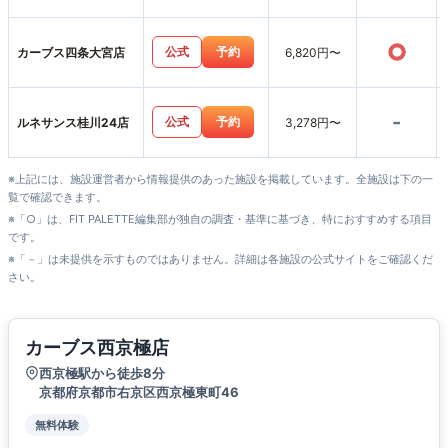
○
公式
予約
カーブス四条大宮店
6,820円〜
-
公式
予約
ルネサンス桂川24店
3,278円〜
※上記には、施設運営者から情報提供のあった施設を掲載しています。全施設は下の一
覧で確認できます。
※「○」は、FIT PALETTE編集部が独自の調査・基準に基づき、特におすすめする項目
です。
※「－」は未提供を示すものではありません。詳細は各施設の公式サイトをご確認くだ
さい。
カーブス西京極店
西京極駅から徒歩8分
京都府京都市右京区西京極東町46
無料体験