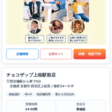
体験・相談予約
店舗情報
公式サイト
チョコザップ上桂駅前店
西京極駅から車で5分
京都府 京都市 西京区上桂宮ノ後町34ー5 1F
体組成計
Wi-Fi
他店舗利用
駅から5分以内
営業時間
定休日
24:00間
要確認