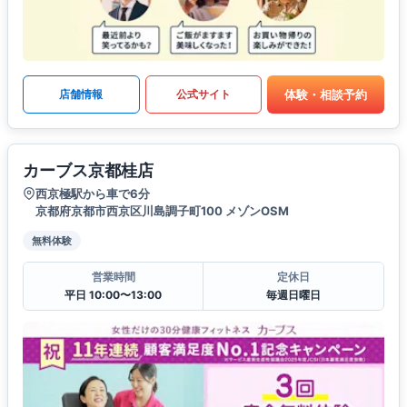
体験・相談予約
店舗情報
公式サイト
カーブス京都桂店
西京極駅から車で6分
京都府京都市西京区川島調子町100 メゾンOSM
無料体験
営業時間
定休日
平日 10:00〜13:00
毎週日曜日