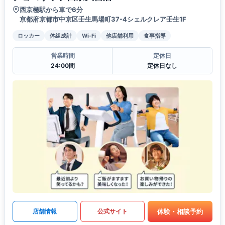
西京極駅から車で6分
京都府京都市中京区壬生馬場町37-4シェルクレア壬生1F
ロッカー
体組成計
Wi-Fi
他店舗利用
食事指導
営業時間
定休日
24:00間
定休日なし
体験・相談予約
店舗情報
公式サイト