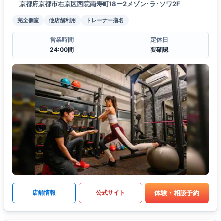
京都府京都市右京区西院南寿町18ー2メゾン･ラ･ソワ2F
完全個室
他店舗利用
トレーナー指名
営業時間
定休日
24:00間
要確認
体験・相談予約
店舗情報
公式サイト