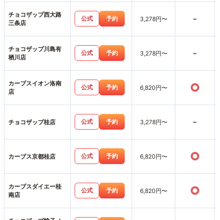
チョコザップ西大路
-
公式
予約
3,278円〜
三条店
チョコザップ川島有
-
公式
予約
3,278円〜
栖川店
カーブスイオン洛南
○
公式
予約
6,820円〜
店
-
公式
予約
チョコザップ桂店
3,278円〜
○
公式
予約
カーブス京都桂店
6,820円〜
カーブスダイエー桂
○
公式
予約
6,820円〜
南店