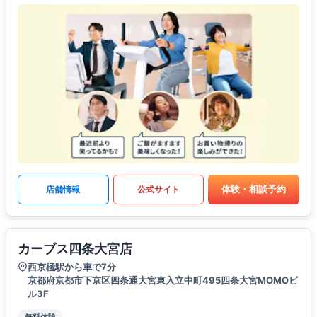
体験・相談予約
店舗情報
公式サイト
カーブス四条大宮店
西京極駅から車で7分
京都府京都市下京区四条通大宮東入立中町495四条大宮MOMOビ
ル3F
無料体験