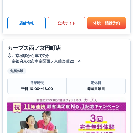
体験・相談予約
店舗情報
公式サイト
カーブス西ノ京円町店
西京極駅から車で7分
京都府京都市中京区西ノ京伯楽町22ー4
無料体験
営業時間
定休日
平日 10:00〜13:00
毎週日曜日