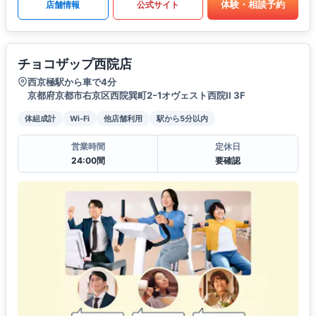
体験・相談予約
店舗情報
公式サイト
チョコザップ西院店
西京極駅から車で4分
京都府京都市右京区西院巽町2ｰ1オヴェスト西院II 3F
体組成計
Wi-Fi
他店舗利用
駅から5分以内
営業時間
定休日
24:00間
要確認