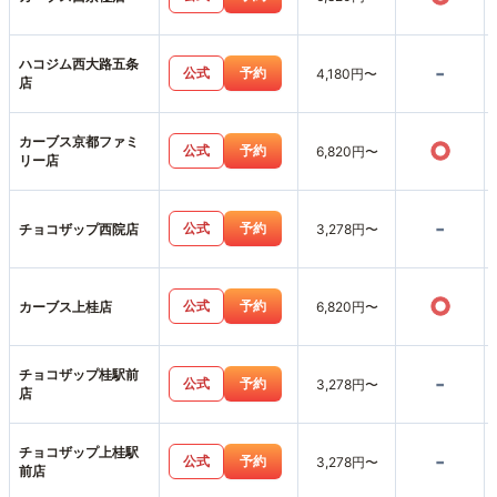
ハコジム西大路五条
-
公式
予約
4,180円〜
店
カーブス京都ファミ
○
公式
予約
6,820円〜
リー店
-
公式
予約
チョコザップ西院店
3,278円〜
○
公式
予約
カーブス上桂店
6,820円〜
チョコザップ桂駅前
-
公式
予約
3,278円〜
店
チョコザップ上桂駅
-
公式
予約
3,278円〜
前店