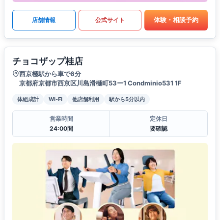
体験・相談予約
店舗情報
公式サイト
チョコザップ桂店
西京極駅から車で6分
京都府京都市西京区川島滑樋町53ー1 Condminio531 1F
体組成計
Wi-Fi
他店舗利用
駅から5分以内
営業時間
定休日
24:00間
要確認