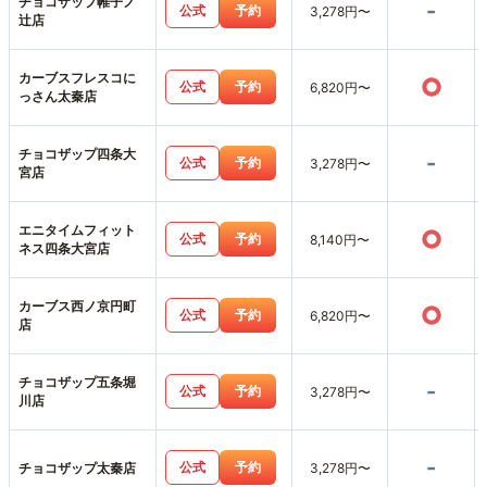
チョコザップ帷子ノ
-
公式
予約
3,278円〜
辻店
カーブスフレスコに
○
公式
予約
6,820円〜
っさん太秦店
チョコザップ四条大
-
公式
予約
3,278円〜
宮店
エニタイムフィット
○
公式
予約
8,140円〜
ネス四条大宮店
カーブス西ノ京円町
○
公式
予約
6,820円〜
店
チョコザップ五条堀
-
公式
予約
3,278円〜
川店
-
公式
予約
チョコザップ太秦店
3,278円〜