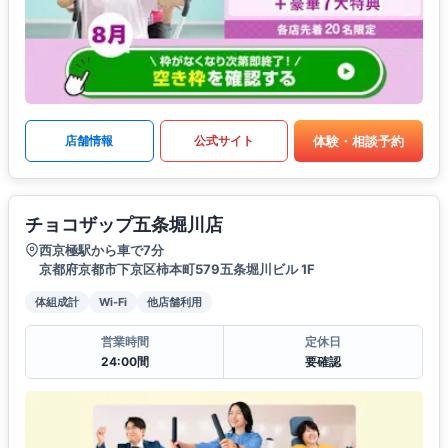
体験・相談予約
店舗情報
公式サイト
チョコザップ五条堀川店
西京極駅から車で7分
京都府京都市下京区柿本町579五条堀川ビル 1F
体組成計
Wi-Fi
他店舗利用
営業時間
定休日
24:00間
要確認