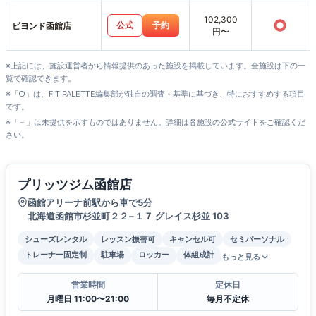
102,300
○
公式
予約
ビヨンド函館店
円〜
※上記には、施設運営者から情報提供のあった施設を掲載しています。全施設は下の一
覧で確認できます。
※「○」は、FIT PALETTE編集部が独自の調査・基準に基づき、特におすすめする項目
です。
※「－」は未提供を示すものではありません。詳細は各施設の公式サイトをご確認くだ
さい。
プリッツジム函館店
函館アリーナ前駅から車で5分
北海道函館市杉並町２２−１７ グレイス杉並 103
シューズレンタル
レッスン振替可
キャンセル可
セミパーソナル
トレーナー固定制
駐車場
ロッカー
体組成計
もっと見る
営業時間
定休日
月曜日 11:00〜21:00
毎月不定休