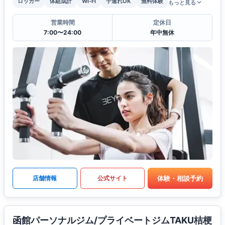
ロッカー
体組成計
Wi-Fi
子連れOK
無料体験
もっと見る
営業時間
定休日
7:00〜24:00
年中無休
体験・相談予約
店舗情報
公式サイト
函館パーソナルジム/プライベートジムTAKU桔梗