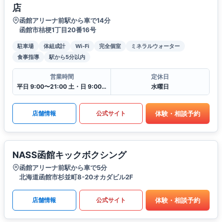
店
函館アリーナ前駅から車で14分
函館市桔梗1丁目20番16号
駐車場
体組成計
Wi-Fi
完全個室
ミネラルウォーター
食事指導
駅から5分以内
営業時間
定休日
平日 9:00〜21:00 土・日 9:00〜19:00
水曜日
体験・相談予約
店舗情報
公式サイト
NASS函館キックボクシング
函館アリーナ前駅から車で5分
北海道函館市杉並町8-20オカダビル2F
体験・相談予約
店舗情報
公式サイト