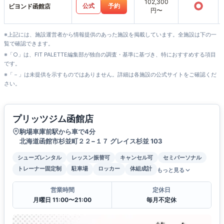
102,300
○
公式
予約
ビヨンド函館店
円〜
※上記には、施設運営者から情報提供のあった施設を掲載しています。全施設は下の一
覧で確認できます。
※「○」は、FIT PALETTE編集部が独自の調査・基準に基づき、特におすすめする項目
です。
※「－」は未提供を示すものではありません。詳細は各施設の公式サイトをご確認くだ
さい。
プリッツジム函館店
駒場車庫前駅から車で4分
北海道函館市杉並町２２−１７ グレイス杉並 103
シューズレンタル
レッスン振替可
キャンセル可
セミパーソナル
トレーナー固定制
駐車場
ロッカー
体組成計
もっと見る
営業時間
定休日
月曜日 11:00〜21:00
毎月不定休