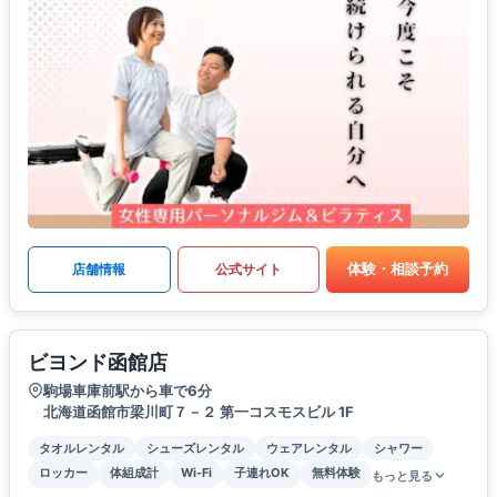
体験・相談予約
店舗情報
公式サイト
ビヨンド函館店
駒場車庫前駅から車で6分
北海道函館市梁川町７－２ 第一コスモスビル 1F
タオルレンタル
シューズレンタル
ウェアレンタル
シャワー
ロッカー
体組成計
Wi-Fi
子連れOK
無料体験
もっと見る