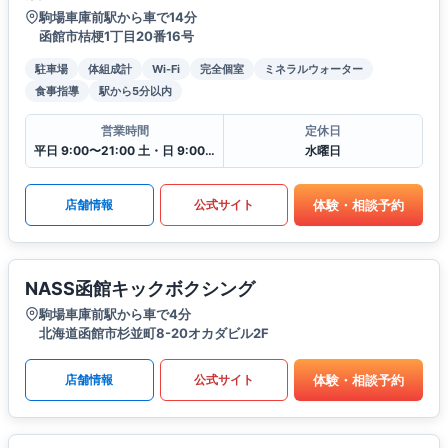
駒場車庫前駅から車で14分
函館市桔梗1丁目20番16号
駐車場
体組成計
Wi-Fi
完全個室
ミネラルウォーター
食事指導
駅から5分以内
営業時間
定休日
平日 9:00〜21:00 土・日 9:00〜19:00
水曜日
体験・相談予約
店舗情報
公式サイト
NASS函館キックボクシング
駒場車庫前駅から車で4分
北海道函館市杉並町8-20オカダビル2F
体験・相談予約
店舗情報
公式サイト