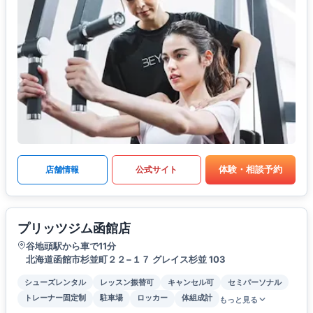
体験・相談予約
店舗情報
公式サイト
プリッツジム函館店
谷地頭駅から車で11分
北海道函館市杉並町２２−１７ グレイス杉並 103
シューズレンタル
レッスン振替可
キャンセル可
セミパーソナル
トレーナー固定制
駐車場
ロッカー
体組成計
もっと見る