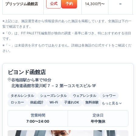
-
公式
予約
プリッツジム函館店
14,300円〜
※上記には、施設運営者から情報提供のあった施設を掲載しています。全施設は下の一
覧で確認できます。
※「○」は、FIT PALETTE編集部が独自の調査・基準に基づき、特におすすめする項目
です。
※「－」は未提供を示すものではありません。詳細は各施設の公式サイトをご確認くだ
さい。
ビヨンド函館店
谷地頭駅から車で10分
北海道函館市梁川町７－２ 第一コスモスビル 1F
タオルレンタル
シューズレンタル
ウェアレンタル
シャワー
ロッカー
体組成計
Wi-Fi
子連れOK
無料体験
もっと見る
営業時間
定休日
7:00〜24:00
年中無休