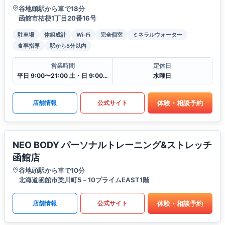
谷地頭駅から車で18分
函館市桔梗1丁目20番16号
駐車場
体組成計
Wi-Fi
完全個室
ミネラルウォーター
食事指導
駅から5分以内
営業時間
定休日
平日 9:00〜21:00 土・日 9:00〜19:00
水曜日
体験・相談予約
店舗情報
公式サイト
NEO BODY パーソナルトレーニング&ストレッチ
函館店
谷地頭駅から車で10分
北海道函館市梁川町5－10プライムEAST1階
体験・相談予約
店舗情報
公式サイト