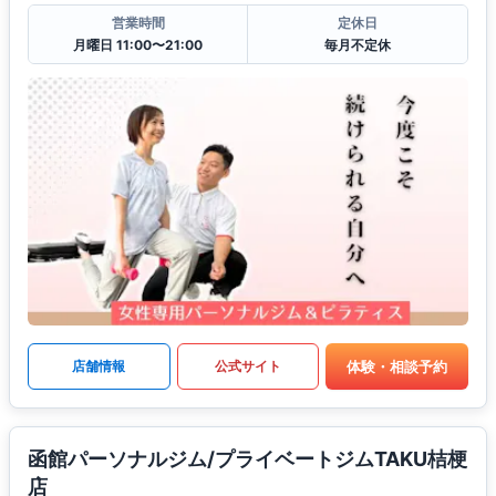
営業時間
定休日
月曜日 11:00〜21:00
毎月不定休
体験・相談予約
店舗情報
公式サイト
函館パーソナルジム/プライベートジムTAKU桔梗
店