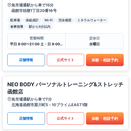
魚市場通駅から車で15分
函館市桔梗1丁目20番16号
駐車場
体組成計
Wi-Fi
完全個室
ミネラルウォーター
食事指導
駅から5分以内
営業時間
定休日
平日 9:00〜21:00 土・日 9:00〜19:00
水曜日
体験・相談予約
店舗情報
公式サイト
NEO BODY パーソナルトレーニング&ストレッチ
函館店
魚市場通駅から車で7分
北海道函館市梁川町5－10プライムEAST1階
体験・相談予約
店舗情報
公式サイト