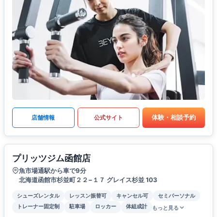
体験・相談予約
店舗情報
公式サイト
プリッツジム函館店
魚市場通駅から車で9分
北海道函館市杉並町２２−１７ グレイス杉並 103
シューズレンタル
レッスン振替可
キャンセル可
セミパーソナル
トレーナー固定制
駐車場
ロッカー
体組成計
もっと見る