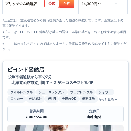
-
公式
予約
プリッツジム函館店
14,300円〜
※上記には、施設運営者から情報提供のあった施設を掲載しています。全施設は下の一
覧で確認できます。
※「○」は、FIT PALETTE編集部が独自の調査・基準に基づき、特におすすめする項目
です。
※「－」は未提供を示すものではありません。詳細は各施設の公式サイトをご確認くだ
さい。
ビヨンド函館店
魚市場通駅から車で7分
北海道函館市梁川町７－２ 第一コスモスビル 1F
タオルレンタル
シューズレンタル
ウェアレンタル
シャワー
ロッカー
体組成計
Wi-Fi
子連れOK
無料体験
もっと見る
営業時間
定休日
7:00〜24:00
年中無休