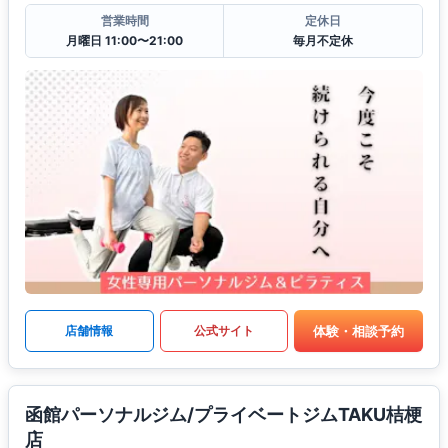
営業時間
定休日
月曜日 11:00〜21:00
毎月不定休
体験・相談予約
店舗情報
公式サイト
函館パーソナルジム/プライベートジムTAKU桔梗
店