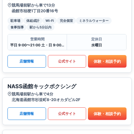
競馬場前駅から車で13分
函館市桔梗1丁目20番16号
駐車場
体組成計
Wi-Fi
完全個室
ミネラルウォーター
食事指導
駅から5分以内
営業時間
定休日
平日 9:00〜21:00 土・日 9:00〜19:00
水曜日
体験・相談予約
店舗情報
公式サイト
NASS函館キックボクシング
競馬場前駅から車で4分
北海道函館市杉並町8-20オカダビル2F
体験・相談予約
店舗情報
公式サイト