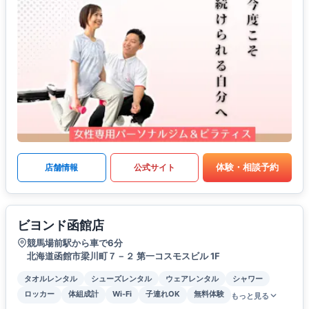
体験・相談予約
店舗情報
公式サイト
ビヨンド函館店
競馬場前駅から車で6分
北海道函館市梁川町７－２ 第一コスモスビル 1F
タオルレンタル
シューズレンタル
ウェアレンタル
シャワー
ロッカー
体組成計
Wi-Fi
子連れOK
無料体験
もっと見る