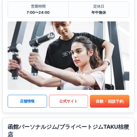
営業時間
定休日
7:00〜24:00
年中無休
体験・相談予約
店舗情報
公式サイト
函館パーソナルジム/プライベートジムTAKU桔梗
店