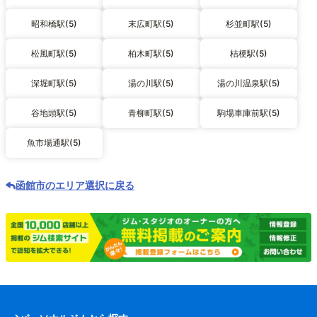
昭和橋駅(5)
末広町駅(5)
杉並町駅(5)
松風町駅(5)
柏木町駅(5)
桔梗駅(5)
深堀町駅(5)
湯の川駅(5)
湯の川温泉駅(5)
谷地頭駅(5)
青柳町駅(5)
駒場車庫前駅(5)
魚市場通駅(5)
函館市のエリア選択に戻る