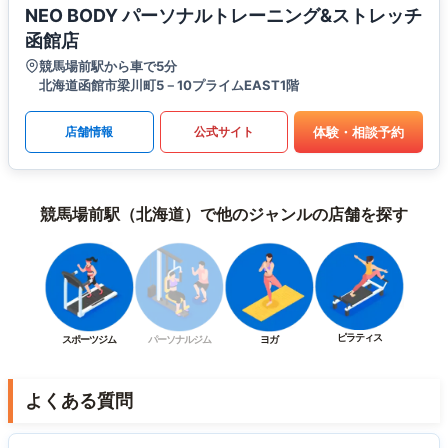
NEO BODY パーソナルトレーニング&ストレッチ
函館店
競馬場前駅から車で5分
北海道函館市梁川町5－10プライムEAST1階
体験・相談予約
店舗情報
公式サイト
競馬場前駅（北海道）で他のジャンルの店舗を探す
ピラティス
スポーツジム
パーソナルジム
ヨガ
よくある質問