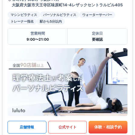
大阪府大阪市天王寺区味原町14-4レザックセントラルビル405
マシンピラティス
パーソナルピラティス
ウォーターサーバー
トレーナー指名
駅から5分以内
営業時間
定休日
9:00〜21:00
要確認
体験・相談予約
店舗情報
公式サイト