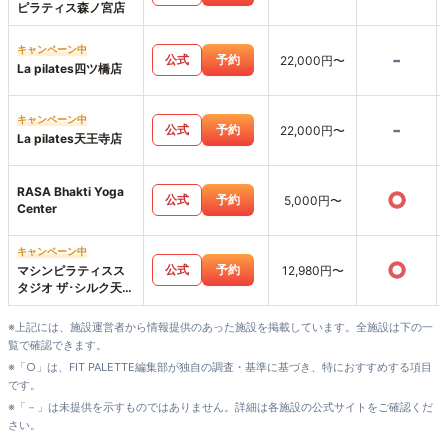
ピラティス森ノ宮店
キャンペーン中
-
公式
予約
22,000円〜
La pilates四ツ橋店
キャンペーン中
-
公式
予約
22,000円〜
La pilates天王寺店
RASA Bhakti Yoga
○
公式
予約
5,000円〜
Center
キャンペーン中
○
公式
予約
マシンピラティスス
12,980円〜
タジオ ザ･シルク天王
寺MIO店
※上記には、施設運営者から情報提供のあった施設を掲載しています。全施設は下の一
覧で確認できます。
※「○」は、FIT PALETTE編集部が独自の調査・基準に基づき、特におすすめする項目
です。
※「－」は未提供を示すものではありません。詳細は各施設の公式サイトをご確認くだ
さい。