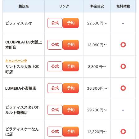
施設名
リンク
料金目安
無料体験
-
公式
予約
ピラティス ルオ
22,500円〜
CLUBPILATES大阪上
○
公式
予約
13,090円〜
本町店
キャンペーン中
○
公式
予約
リントスル大阪上本
8,800円〜
町店
○
公式
予約
LUMERA心斎橋店
36,300円〜
ピラティススタジオ
-
公式
予約
29,700円〜
ルルト鶴橋店
ピラティスケーなん
○
公式
予約
12,320円〜
ば店