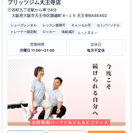
プリッツジム天王寺店
谷町九丁目駅から車で4分
大阪府大阪市天王寺区堀越町８−１６ 天王寺BASE402
シューズレンタル
レッスン振替可
キャンセル可
セミパーソナル
トレーナー固定制
ロッカー
体組成計
もっと見る
営業時間
定休日
月曜日 11:00〜21:00
毎月不定休