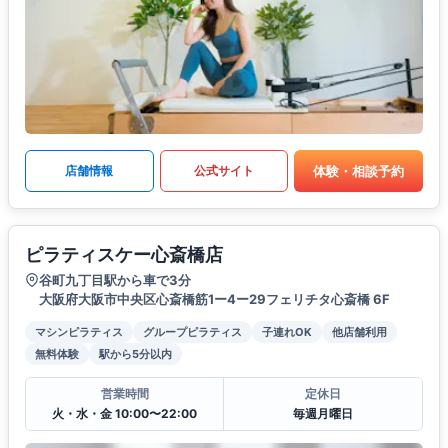
体験・相談予約
店舗情報
公式サイト
ピラティスケー心斎橋店
谷町九丁目駅から車で3分
大阪府大阪市中央区心斎橋筋1ー4ー29フェリチタ心斎橋 6F
マシンピラティス
グループピラティス
子連れOK
他店舗利用
無料体験
駅から5分以内
営業時間
定休日
火・水・金 10:00〜22:00
毎週月曜日