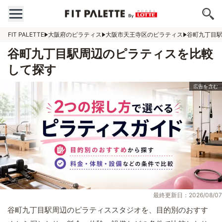
FIT PALETTE
大阪府のピラティス
大阪市天王寺区のピラティス
谷町九丁目
谷町九丁目駅周辺のピラティスを比較
して探す
最終更新日：2026/08/07
谷町九丁目駅周辺のピラティススタジオを、目的別のおすす