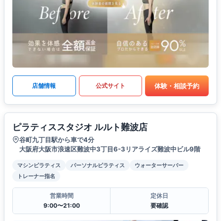
体験・相談予約
店舗情報
公式サイト
ピラティススタジオ ルルト難波店
谷町九丁目駅から車で4分
大阪府大阪市浪速区難波中3丁目6-3リアライズ難波中ビル9階
マシンピラティス
パーソナルピラティス
ウォーターサーバー
トレーナー指名
営業時間
定休日
9:00〜21:00
要確認