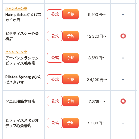
キャンペーン中
-
公式
予約
Hain pilatesなんばス
9,900円〜
カイオ店
ピラティスケー心斎
○
公式
予約
12,320円〜
橋店
キャンペーン中
-
公式
予約
アーバンクラシック
8,580円〜
ピラティス桃谷店
Pilates Synergyなん
-
公式
予約
34,100円〜
ばスタジオ
○
公式
予約
ソエル堺筋本町店
7,678円〜
ピラティススタジオ
-
公式
予約
9,900円〜
デップ心斎橋店