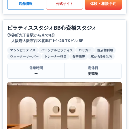
体験・相談予約
店舗情報
公式サイト
ピラティススタジオBB心斎橋スタジオ
谷町九丁目駅から車で4分
大阪府大阪市西区北堀江1-1-26 TKビル 5F
マシンピラティス
パーソナルピラティス
ロッカー
他店舗利用
ウォーターサーバー
トレーナー指名
食事指導
駅から5分以内
営業時間
定休日
ー
要確認