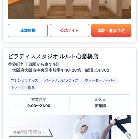
体験・相談予約
店舗情報
公式サイト
ピラティススタジオ ルルト心斎橋店
谷町九丁目駅から車で4分
大阪府大阪市中央区南船場4-10-28第一飯沼ビル302
マシンピラティス
パーソナルピラティス
ウォーターサーバー
トレーナー指名
営業時間
定休日
9:00〜21:00
要確認