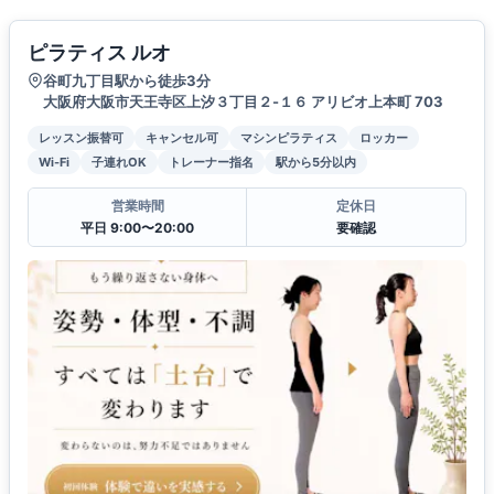
ピラティス ルオ
谷町九丁目駅から徒歩3分
大阪府大阪市天王寺区上汐３丁目２-１６ アリビオ上本町 703
レッスン振替可
キャンセル可
マシンピラティス
ロッカー
Wi-Fi
子連れOK
トレーナー指名
駅から5分以内
営業時間
定休日
平日 9:00〜20:00
要確認