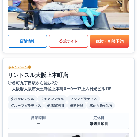
体験・相談予約
店舗情報
公式サイト
キャンペーン中
リントスル大阪上本町店
谷町九丁目駅から徒歩7分
大阪府大阪市天王寺区上本町6ー9ー17上六日光ビル11F
タオルレンタル
ウェアレンタル
マシンピラティス
グループピラティス
他店舗利用
無料体験
駅から5分以内
営業時間
定休日
ー
毎週日曜日