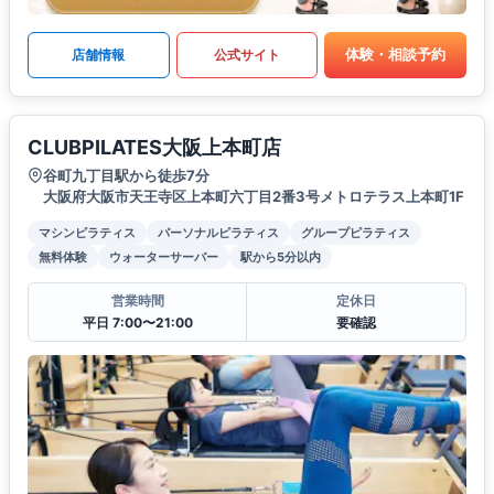
体験・相談予約
店舗情報
公式サイト
CLUBPILATES大阪上本町店
谷町九丁目駅から徒歩7分
大阪府大阪市天王寺区上本町六丁目2番3号メトロテラス上本町1F
マシンピラティス
パーソナルピラティス
グループピラティス
無料体験
ウォーターサーバー
駅から5分以内
営業時間
定休日
平日 7:00〜21:00
要確認