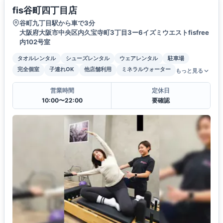
fis谷町四丁目店
谷町九丁目駅から車で3分
大阪府大阪市中央区内久宝寺町3丁目3ー6イズミウエストfisfree
内102号室
タオルレンタル
シューズレンタル
ウェアレンタル
駐車場
完全個室
子連れOK
他店舗利用
ミネラルウォーター
もっと見る
営業時間
定休日
10:00〜22:00
要確認