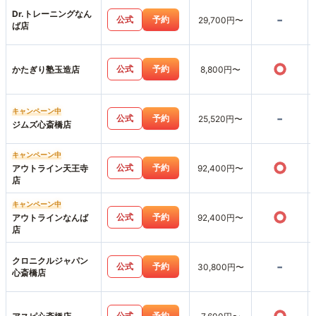
Dr.トレーニングなん
-
公式
予約
29,700円〜
ば店
○
公式
予約
かたぎり塾玉造店
8,800円〜
キャンペーン中
-
公式
予約
25,520円〜
ジムズ心斎橋店
キャンペーン中
○
公式
予約
アウトライン天王寺
92,400円〜
店
キャンペーン中
○
公式
予約
アウトラインなんば
92,400円〜
店
クロニクルジャパン
-
公式
予約
30,800円〜
心斎橋店
公式
予約