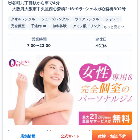
谷町九丁目駅から車で4分
大阪府大阪市中央区西心斎橋2-16-9ラ･シェネガ心斎橋802号
タオルレンタル
シューズレンタル
ウェアレンタル
シャワー
完全個室
子連れOK
無料体験
アミノ酸ドリンク
もっと見る
営業時間
定休日
7:00〜23:00
不定休
体験・相談予約
店舗情報
公式サイト