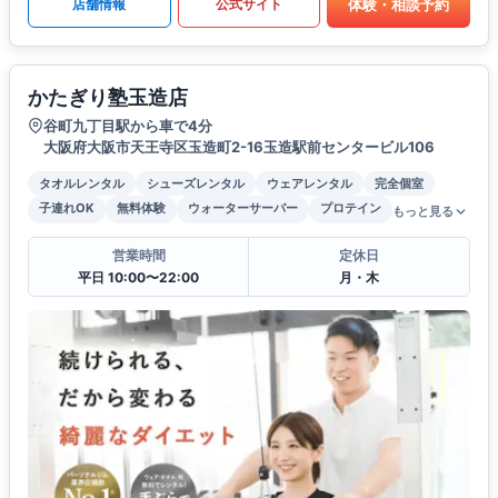
体験・相談予約
店舗情報
公式サイト
かたぎり塾玉造店
谷町九丁目駅から車で4分
大阪府大阪市天王寺区玉造町2-16玉造駅前センタービル106
タオルレンタル
シューズレンタル
ウェアレンタル
完全個室
子連れOK
無料体験
ウォーターサーバー
プロテイン
もっと見る
営業時間
定休日
平日 10:00〜22:00
月・木