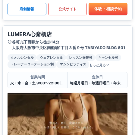
体験・相談予約
店舗情報
公式サイト
LUMERA心斎橋店
谷町九丁目駅から徒歩14分
大阪府大阪市中央区南船場1丁目３番９号 TABIYADO BLDG 601
タオルレンタル
ウェアレンタル
レッスン振替可
キャンセル可
トレーナーローテーション制
マシンピラティス
もっと見る
営業時間
定休日
火・水・金・土 9:00〜22:00|木曜日のみ12:00〜22:00
毎週月曜日・毎週日曜日・年末年始