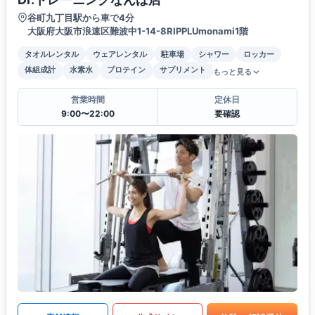
谷町九丁目駅から車で4分
大阪府大阪市浪速区難波中1-14-8RIPPLUmonami1階
タオルレンタル
ウェアレンタル
駐車場
シャワー
ロッカー
体組成計
水素水
プロテイン
サプリメント
もっと見る
営業時間
定休日
9:00〜22:00
要確認