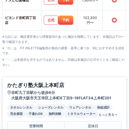
○
アスピ心斎橋店
7,600円〜
ビヨンド谷町四丁目
102,300
○
公式
予約
店
円〜
※上記には、施設運営者から情報提供のあった施設を掲載しています。全施設は下の一
覧で確認できます。
※「○」は、FIT PALETTE編集部が独自の調査・基準に基づき、特におすすめする項目
です。
※「－」は未提供を示すものではありません。詳細は各施設の公式サイトをご確認くだ
さい。
かたぎり塾大阪上本町店
谷町九丁目駅から徒歩6分
大阪府大阪市天王寺区上本町6丁目9-19FLAT34上本町201
タオルレンタル
シューズレンタル
ウェアレンタル
体組成計
完全個室
子連れOK
無料体験
ミネラルウォーター
もっと見る
営業時間
定休日