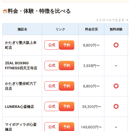
料金・体験・特徴を比べる
スクロールできます →
施設名
リンク
料金目安
無料体験
かたぎり塾大阪上本
○
公式
予約
8,800円〜
町店
ZEAL BOXING
-
公式
予約
3,938円〜
FITNESS四天王寺店
かたぎり塾谷町六丁
○
公式
予約
8,800円〜
目店
○
公式
予約
LUMERA心斎橋店
36,300円〜
マイボディラボ心斎
-
公式
予約
149,600円〜
橋店