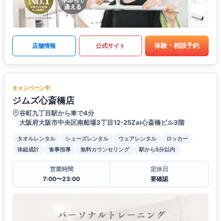
体験・相談予約
店舗情報
公式サイト
キャンペーン中
ジムズ心斎橋店
谷町九丁目駅から車で4分
大阪府大阪市中央区南船場3丁目12-25Zai心斎橋ビル3階
タオルレンタル
シューズレンタル
ウェアレンタル
ロッカー
体組成計
食事指導
無料カウンセリング
駅から5分以内
営業時間
定休日
7:00〜23:00
要確認