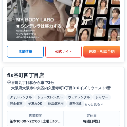
体験・相談予約
店舗情報
公式サイト
fis谷町四丁目店
谷町九丁目駅から車で3分
大阪府大阪市中央区内久宝寺町3丁目3-6イズミウエスト1階
タオルレンタル
シューズレンタル
ウェアレンタル
シャワー
完全個室
子連れOK
他店舗利用
無料体験
もっと見る
営業時間
定休日
基本10:00〜22:00❘土曜日10:00〜19:00
毎週日曜日