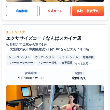
体験・相談予約
店舗情報
公式サイト
キャンペーン中
エクササイズコーチなんばスカイオ店
谷町九丁目駅から車で3分
大阪府大阪市中央区難波5丁目1-60なんばスカイオ 6階
シューズレンタル
ウェアレンタル
セミパーソナル
無料体験
ウォーターサーバー
トレーナー指名
食事指導
もっと見る
営業時間
定休日
平日 11:00〜21:00
定休日なし