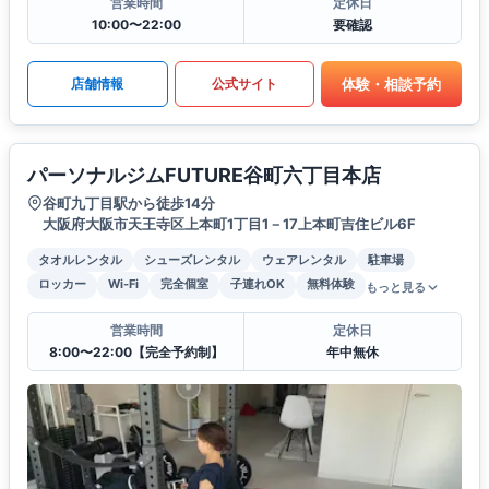
営業時間
定休日
10:00〜22:00
要確認
体験・相談予約
店舗情報
公式サイト
パーソナルジムFUTURE谷町六丁目本店
谷町九丁目駅から徒歩14分
大阪府大阪市天王寺区上本町1丁目1－17上本町吉住ビル6F
タオルレンタル
シューズレンタル
ウェアレンタル
駐車場
ロッカー
Wi-Fi
完全個室
子連れOK
無料体験
もっと見る
営業時間
定休日
8:00〜22:00【完全予約制】
年中無休