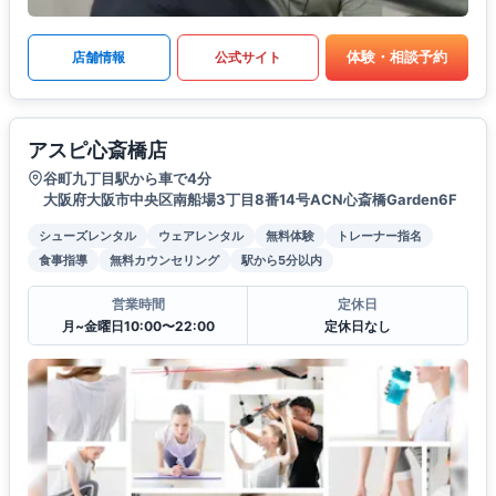
体験・相談予約
店舗情報
公式サイト
アスピ心斎橋店
谷町九丁目駅から車で4分
大阪府大阪市中央区南船場3丁目8番14号ACN心斎橋Garden6F
シューズレンタル
ウェアレンタル
無料体験
トレーナー指名
食事指導
無料カウンセリング
駅から5分以内
営業時間
定休日
月~金曜日10:00〜22:00
定休日なし