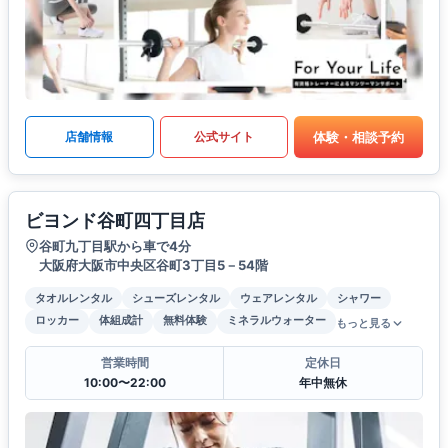
体験・相談予約
店舗情報
公式サイト
ビヨンド谷町四丁目店
谷町九丁目駅から車で4分
大阪府大阪市中央区谷町3丁目5－54階
タオルレンタル
シューズレンタル
ウェアレンタル
シャワー
ロッカー
体組成計
無料体験
ミネラルウォーター
もっと見る
営業時間
定休日
10:00〜22:00
年中無休