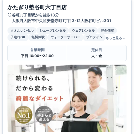
かたぎり塾谷町六丁目店
谷町九丁目駅から徒歩13分
大阪府大阪市中央区安堂寺町1丁目3-12大阪谷町ビル301
タオルレンタル
シューズレンタル
ウェアレンタル
完全個室
子連れOK
無料体験
ウォーターサーバー
プロテイン
もっと見る
営業時間
定休日
平日 10:00〜22:00
火・金