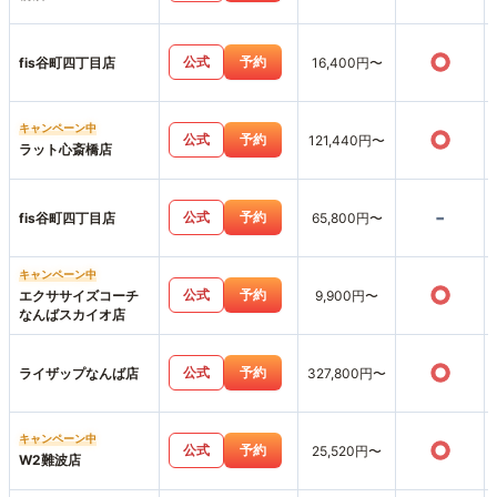
○
公式
予約
fis谷町四丁目店
16,400円〜
キャンペーン中
○
公式
予約
121,440円〜
ラット心斎橋店
-
公式
予約
fis谷町四丁目店
65,800円〜
キャンペーン中
○
公式
予約
エクササイズコーチ
9,900円〜
なんばスカイオ店
○
公式
予約
ライザップなんば店
327,800円〜
キャンペーン中
○
公式
予約
25,520円〜
W2難波店