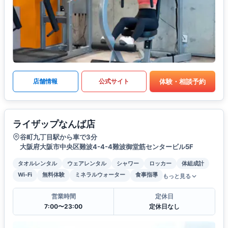
体験・相談予約
店舗情報
公式サイト
ライザップなんば店
谷町九丁目駅から車で3分
大阪府大阪市中央区難波4-4-4難波御堂筋センタービル5F
タオルレンタル
ウェアレンタル
シャワー
ロッカー
体組成計
Wi-Fi
無料体験
ミネラルウォーター
食事指導
もっと見る
営業時間
定休日
7:00〜23:00
定休日なし