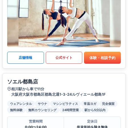
体験・相談予約
店舗情報
公式サイト
ソエル都島店
相川駅から車で11分
大阪府大阪市都島区都島北通1-3-24ルヴィエール都島1F
ウェアレンタル
サウナ
マシンピラティス
常温ヨガ
完全個室
無料体験
無料カウンセリング
24時間営業
駅から5分以内
営業時間
定休日
0:00〜24:00
年末年始を除き無休