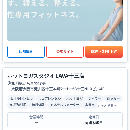
体験・相談予約
店舗情報
公式サイト
ホットヨガスタジオ LAVA十三店
相川駅から車で13分
大阪府大阪市淀川区十三本町2ー1ー26十三NLCビル4F
タオルレンタル
ウェアレンタル
ホットヨガ
シャワー
ロッカー
他店舗利用
無料体験
ミネラルウォーター
水素水
もっと見る
営業時間
定休日
ー
毎週木曜日