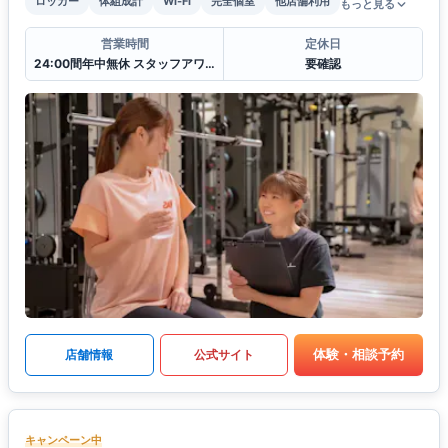
ロッカー
体組成計
Wi-Fi
完全個室
他店舗利用
もっと見る
営業時間
定休日
24:00間年中無休 スタッフアワー(11:00〜22:00)
要確認
体験・相談予約
店舗情報
公式サイト
キャンペーン中