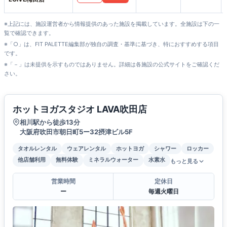
※上記には、施設運営者から情報提供のあった施設を掲載しています。全施設は下の一
覧で確認できます。
※「○」は、FIT PALETTE編集部が独自の調査・基準に基づき、特におすすめする項目
です。
※「－」は未提供を示すものではありません。詳細は各施設の公式サイトをご確認くだ
さい。
ホットヨガスタジオ LAVA吹田店
相川駅から徒歩13分
大阪府吹田市朝日町5ー32摂津ビル5F
タオルレンタル
ウェアレンタル
ホットヨガ
シャワー
ロッカー
他店舗利用
無料体験
ミネラルウォーター
水素水
もっと見る
営業時間
定休日
ー
毎週火曜日