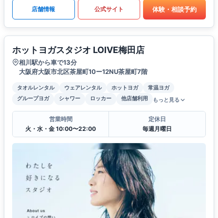
体験・相談予約
店舗情報
公式サイト
ホットヨガスタジオ LOIVE梅田店
相川駅から車で13分
大阪府大阪市北区茶屋町10ー12NU茶屋町7階
タオルレンタル
ウェアレンタル
ホットヨガ
常温ヨガ
グループヨガ
シャワー
ロッカー
他店舗利用
もっと見る
営業時間
定休日
火・水・金 10:00〜22:00
毎週月曜日