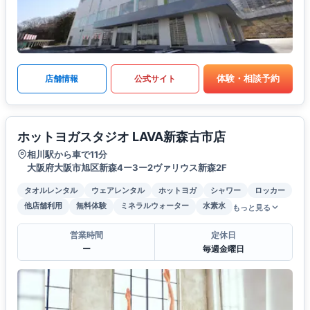
体験・相談予約
店舗情報
公式サイト
ホットヨガスタジオ LAVA新森古市店
相川駅から車で11分
大阪府大阪市旭区新森4ー3ー2ヴァリウス新森2F
タオルレンタル
ウェアレンタル
ホットヨガ
シャワー
ロッカー
他店舗利用
無料体験
ミネラルウォーター
水素水
もっと見る
営業時間
定休日
ー
毎週金曜日