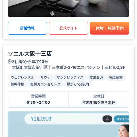
体験・相談予約
店舗情報
公式サイト
ソエル大阪十三店
相川駅から車で13分
大阪府大阪市淀川区十三本町2-2-16エスパシオン十三ビル2,3F
ウェアレンタル
サウナ
マシンピラティス
常温ヨガ
完全個室
無料体験
無料カウンセリング
駅から5分以内
営業時間
定休日
6:30〜24:00
年末年始を除き無休