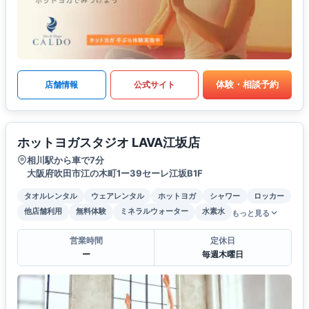
体験・相談予約
店舗情報
公式サイト
ホットヨガスタジオ LAVA江坂店
相川駅から車で7分
大阪府吹田市江の木町1ー39セーレ江坂B1F
タオルレンタル
ウェアレンタル
ホットヨガ
シャワー
ロッカー
他店舗利用
無料体験
ミネラルウォーター
水素水
もっと見る
営業時間
定休日
ー
毎週木曜日