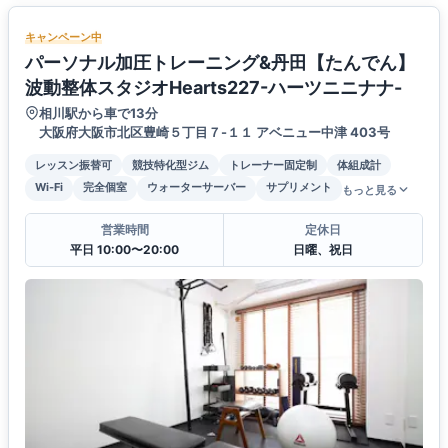
キャンペーン中
パーソナル加圧トレーニング&丹田【たんでん】
波動整体スタジオHearts227-ハーツニニナナ-
相川駅から車で13分
大阪府大阪市北区豊崎５丁目７-１１ アベニュー中津 403号
レッスン振替可
競技特化型ジム
トレーナー固定制
体組成計
Wi-Fi
完全個室
ウォーターサーバー
サプリメント
もっと見る
営業時間
定休日
平日 10:00〜20:00
日曜、祝日