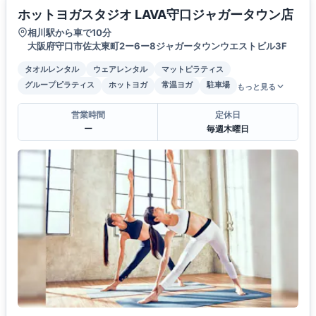
ホットヨガスタジオ LAVA守口ジャガータウン店
相川駅から車で10分
大阪府守口市佐太東町2ー6ー8ジャガータウンウエストビル3F
タオルレンタル
ウェアレンタル
マットピラティス
グループピラティス
ホットヨガ
常温ヨガ
駐車場
もっと見る
営業時間
定休日
ー
毎週木曜日