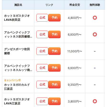
施設名
リンク
料金目安
無料体験
ホットヨガスタジオ
○
公式
予約
4,800円〜
LAVA吹田店
アルペンクイックフ
○
公式
予約
6,930円〜
ィットネス吹田健都
店
グンゼスポーツ吹田
-
公式
予約
11,000円〜
健都
アルペンクイックフ
-
公式
予約
6,930円〜
ィットネスルッツ南
摂津店
キャンペーン中
-
公式
予約
ホットヨガのカルド
9,350円〜
江坂店
ホットヨガスタジオ
○
公式
予約
3,800円〜
LAVA江坂店