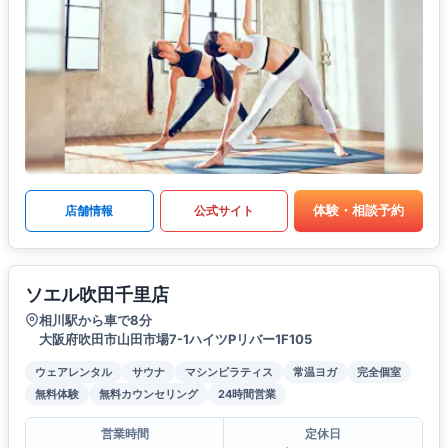
体験・相談予約
店舗情報
公式サイト
ソエル吹田千里店
相川駅から車で8分
大阪府吹田市山田市場7-1ハイツPリバー1F105
ウェアレンタル
サウナ
マシンピラティス
常温ヨガ
完全個室
無料体験
無料カウンセリング
24時間営業
営業時間
定休日