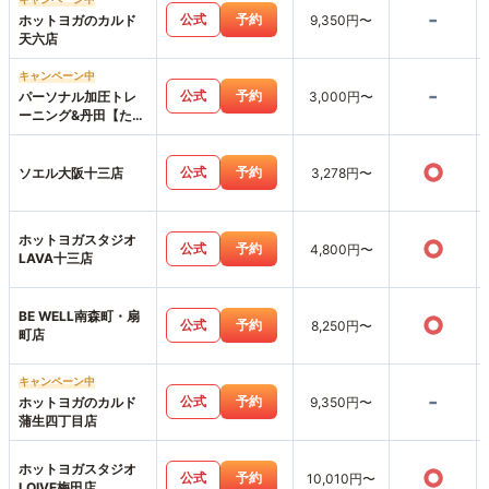
-
公式
予約
ホットヨガのカルド
9,350円〜
天六店
キャンペーン中
-
公式
予約
パーソナル加圧トレ
3,000円〜
ーニング&丹田【たん
でん】波動整体スタ
ジオHearts227-ハー
○
ツニニナナ-
公式
予約
ソエル大阪十三店
3,278円〜
ホットヨガスタジオ
○
公式
予約
4,800円〜
LAVA十三店
BE WELL南森町・扇
○
公式
予約
8,250円〜
町店
キャンペーン中
-
公式
予約
ホットヨガのカルド
9,350円〜
蒲生四丁目店
ホットヨガスタジオ
○
公式
予約
10,010円〜
LOIVE梅田店