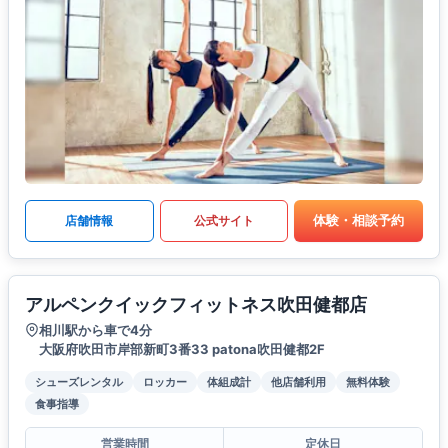
体験・相談予約
店舗情報
公式サイト
アルペンクイックフィットネス吹田健都店
相川駅から車で4分
大阪府吹田市岸部新町3番33 patona吹田健都2F
シューズレンタル
ロッカー
体組成計
他店舗利用
無料体験
食事指導
営業時間
定休日