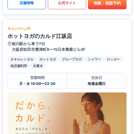
体験・相談予約
店舗情報
公式サイト
キャンペーン中
ホットヨガのカルド江坂店
相川駅から車で7分
大阪府吹田市豊津町9ー15日本興業ビル2F
タオルレンタル
ホットヨガ
グループヨガ
シャワー
ロッカー
他店舗利用
水素水
営業時間
定休日
月・水 10:00〜22:30
毎週金曜日