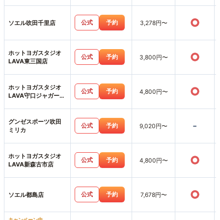
○
公式
予約
ソエル吹田千里店
3,278円〜
ホットヨガスタジオ
○
公式
予約
3,800円〜
LAVA東三国店
ホットヨガスタジオ
○
公式
予約
4,800円〜
LAVA守口ジャガータ
ウン店
グンゼスポーツ吹田
-
公式
予約
9,020円〜
ミリカ
ホットヨガスタジオ
○
公式
予約
4,800円〜
LAVA新森古市店
○
公式
予約
ソエル都島店
7,678円〜
キャンペーン中