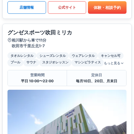
体験・相談予約
店舗情報
公式サイト
グンゼスポーツ吹田ミリカ
相川駅から車で11分
吹田市千里丘北1-7
タオルレンタル
シューズレンタル
ウェアレンタル
キャンセル可
プール
サウナ
スタジオレッスン
マシンピラティス
もっと見る
営業時間
定休日
平日 10:00〜22:00
毎月10日、20日、月末日