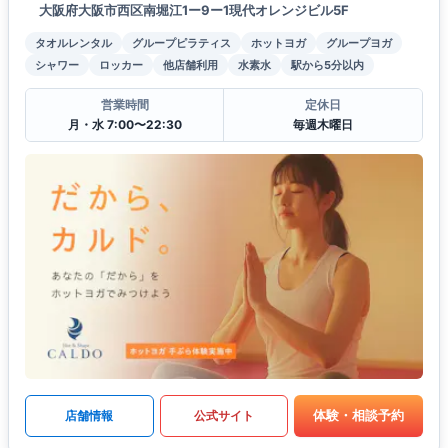
大阪府大阪市西区南堀江1ー9ー1現代オレンジビル5F
タオルレンタル
グループピラティス
ホットヨガ
グループヨガ
シャワー
ロッカー
他店舗利用
水素水
駅から5分以内
営業時間
定休日
月・水 7:00〜22:30
毎週木曜日
体験・相談予約
店舗情報
公式サイト