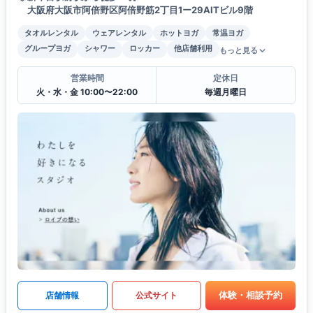
大阪府大阪市阿倍野区阿倍野筋2丁目1ー29AITビル9階
タオルレンタル
ウェアレンタル
ホットヨガ
常温ヨガ
グループヨガ
シャワー
ロッカー
他店舗利用
もっと見る
営業時間
定休日
火・水・金 10:00〜22:00
毎週月曜日
体験・相談予約
店舗情報
公式サイト