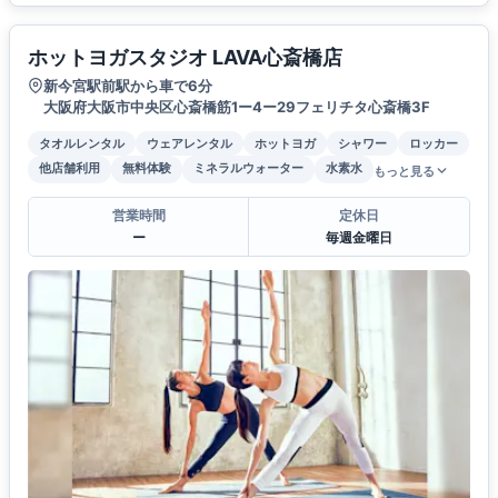
ホットヨガスタジオ LAVA心斎橋店
新今宮駅前駅から車で6分
大阪府大阪市中央区心斎橋筋1ー4ー29フェリチタ心斎橋3F
タオルレンタル
ウェアレンタル
ホットヨガ
シャワー
ロッカー
他店舗利用
無料体験
ミネラルウォーター
水素水
もっと見る
営業時間
定休日
ー
毎週金曜日