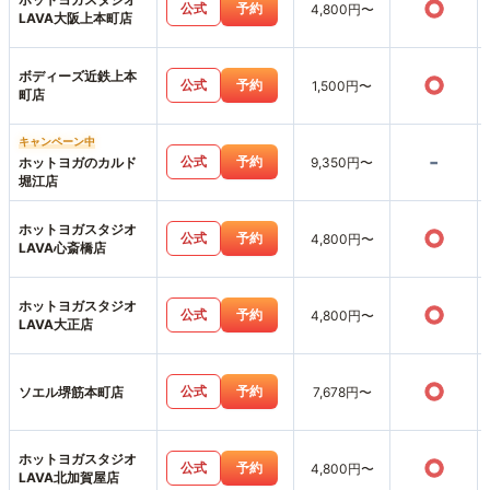
○
公式
予約
4,800円〜
LAVA大阪上本町店
ボディーズ近鉄上本
○
公式
予約
1,500円〜
町店
キャンペーン中
-
公式
予約
ホットヨガのカルド
9,350円〜
堀江店
ホットヨガスタジオ
○
公式
予約
4,800円〜
LAVA心斎橋店
ホットヨガスタジオ
○
公式
予約
4,800円〜
LAVA大正店
○
公式
予約
ソエル堺筋本町店
7,678円〜
ホットヨガスタジオ
○
公式
予約
4,800円〜
LAVA北加賀屋店