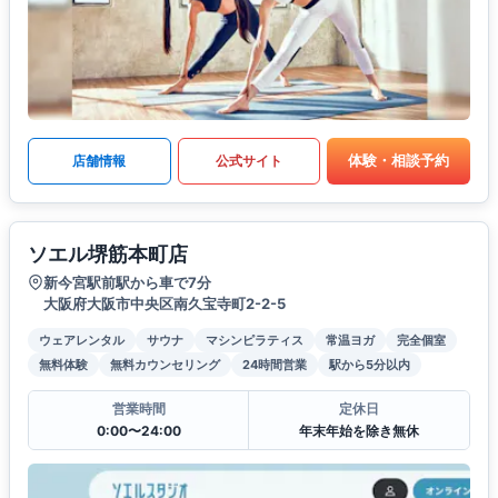
体験・相談予約
店舗情報
公式サイト
ソエル堺筋本町店
新今宮駅前駅から車で7分
大阪府大阪市中央区南久宝寺町2-2-5
ウェアレンタル
サウナ
マシンピラティス
常温ヨガ
完全個室
無料体験
無料カウンセリング
24時間営業
駅から5分以内
営業時間
定休日
0:00〜24:00
年末年始を除き無休