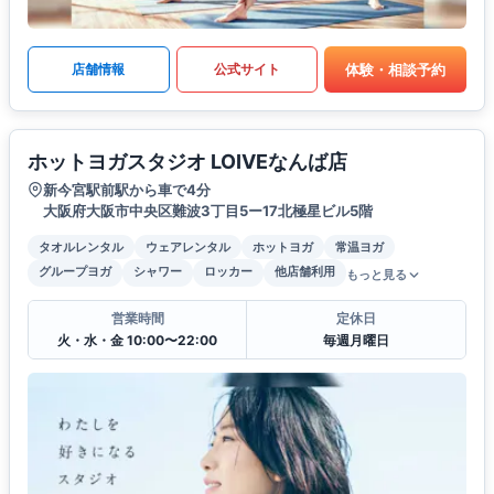
体験・相談予約
店舗情報
公式サイト
ホットヨガスタジオ LOIVEなんば店
新今宮駅前駅から車で4分
大阪府大阪市中央区難波3丁目5ー17北極星ビル5階
タオルレンタル
ウェアレンタル
ホットヨガ
常温ヨガ
グループヨガ
シャワー
ロッカー
他店舗利用
もっと見る
営業時間
定休日
火・水・金 10:00〜22:00
毎週月曜日