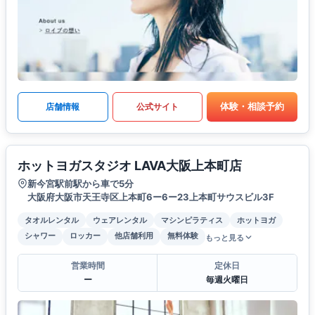
体験・相談予約
店舗情報
公式サイト
ホットヨガスタジオ LAVA大阪上本町店
新今宮駅前駅から車で5分
大阪府大阪市天王寺区上本町6ー6ー23上本町サウスビル3F
タオルレンタル
ウェアレンタル
マシンピラティス
ホットヨガ
シャワー
ロッカー
他店舗利用
無料体験
もっと見る
営業時間
定休日
ー
毎週火曜日