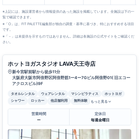
※上記には、施設運営者から情報提供のあった施設を掲載しています。全施設は下の一
覧で確認できます。
※「○」は、FIT PALETTE編集部が独自の調査・基準に基づき、特におすすめする項目
です。
※「－」は未提供を示すものではありません。詳細は各施設の公式サイトをご確認くだ
さい。
ホットヨガスタジオ LAVA天王寺店
新今宮駅前駅から徒歩11分
大阪府大阪市阿倍野区阿倍野筋1ー4ー7Gビル阿倍野01( 旧エコー
アクロスビル)9F
タオルレンタル
ウェアレンタル
マシンピラティス
ホットヨガ
シャワー
ロッカー
他店舗利用
無料体験
もっと見る
営業時間
定休日
ー
毎週金曜日