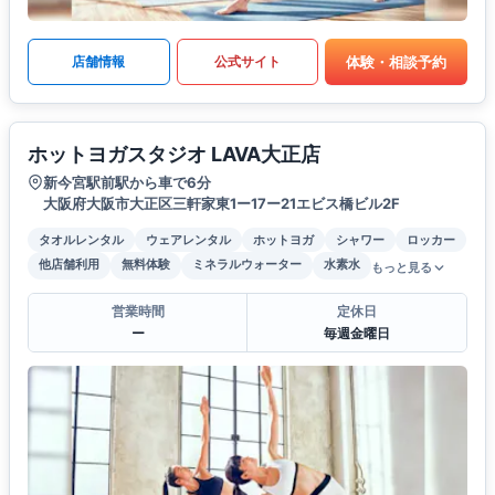
体験・相談予約
店舗情報
公式サイト
ホットヨガスタジオ LAVA大正店
新今宮駅前駅から車で6分
大阪府大阪市大正区三軒家東1ー17ー21エビス橋ビル2F
タオルレンタル
ウェアレンタル
ホットヨガ
シャワー
ロッカー
他店舗利用
無料体験
ミネラルウォーター
水素水
もっと見る
営業時間
定休日
ー
毎週金曜日