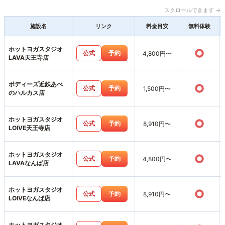
スクロールできます →
施設名
リンク
料金目安
無料体験
ホットヨガスタジオ
○
公式
予約
4,800円〜
LAVA天王寺店
ボディーズ近鉄あべ
○
公式
予約
1,500円〜
のハルカス店
ホットヨガスタジオ
○
公式
予約
8,910円〜
LOIVE天王寺店
ホットヨガスタジオ
○
公式
予約
4,800円〜
LAVAなんば店
ホットヨガスタジオ
○
公式
予約
8,910円〜
LOIVEなんば店
ホットヨガスタジオ