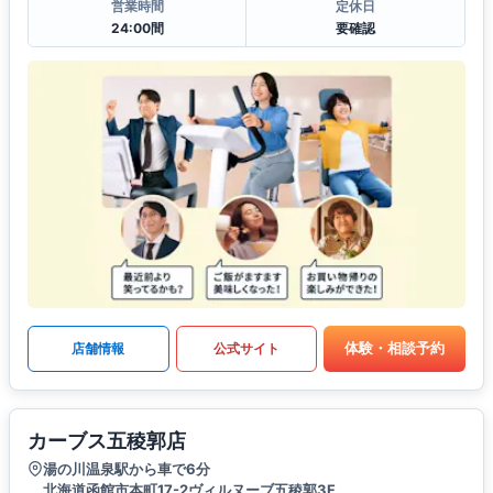
営業時間
定休日
24:00間
要確認
体験・相談予約
店舗情報
公式サイト
カーブス五稜郭店
湯の川温泉駅から車で6分
北海道函館市本町17-2ヴィルヌーブ五稜郭3F