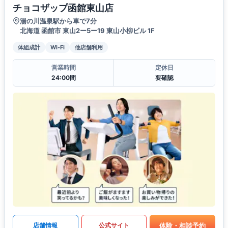
チョコザップ函館東山店
湯の川温泉駅から車で7分
北海道 函館市 東山2ー5ー19 東山小柳ビル 1F
体組成計
Wi-Fi
他店舗利用
営業時間
定休日
24:00間
要確認
体験・相談予約
店舗情報
公式サイト