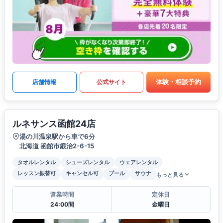
体験・相談予約
店舗情報
公式サイト
ルネサンス函館24店
湯の川温泉駅から車で6分
北海道 函館市鍛治2-6-15
タオルレンタル
シューズレンタル
ウェアレンタル
レッスン振替可
キャンセル可
プール
サウナ
もっと見る
営業時間
定休日
24:00間
金曜日