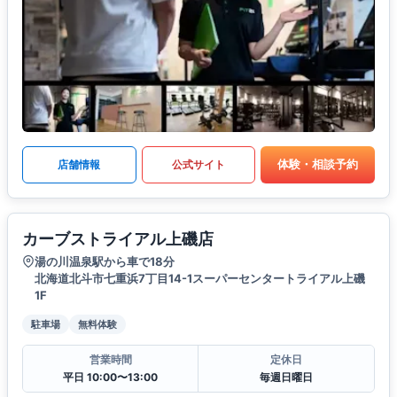
体験・相談予約
店舗情報
公式サイト
カーブストライアル上磯店
湯の川温泉駅から車で18分
北海道北斗市七重浜7丁目14-1スーパーセンタートライアル上磯
1F
駐車場
無料体験
営業時間
定休日
平日 10:00〜13:00
毎週日曜日