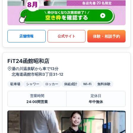
体験・相談予約
店舗情報
公式サイト
FiT24函館昭和店
湯の川温泉駅から車で13分
北海道函館市昭和3丁目31-12
駐車場
シャワー
ロッカー
体組成計
Wi-Fi
無料体験
営業時間
定休日
24:00間営業
年中無休