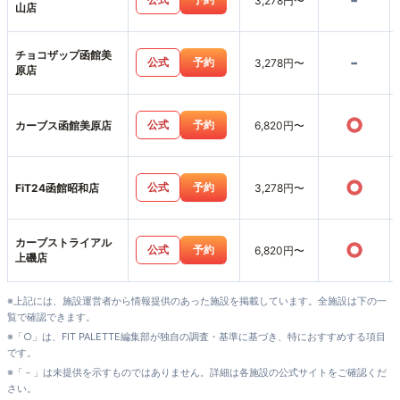
-
3,278円〜
山店
チョコザップ函館美
-
公式
予約
3,278円〜
原店
○
公式
予約
カーブス函館美原店
6,820円〜
○
公式
予約
FiT24函館昭和店
3,278円〜
カーブストライアル
○
公式
予約
6,820円〜
上磯店
※上記には、施設運営者から情報提供のあった施設を掲載しています。全施設は下の一
覧で確認できます。
※「○」は、FIT PALETTE編集部が独自の調査・基準に基づき、特におすすめする項目
です。
※「－」は未提供を示すものではありません。詳細は各施設の公式サイトをご確認くだ
さい。