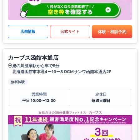
体験・相談予約
店舗情報
公式サイト
カーブス函館本通店
湯の川温泉駅から車で5分
北海道函館市本通4ー16ー8 DCMサンワ函館本通店2F
無料体験
営業時間
定休日
平日 10:00〜13:00
毎週日曜日