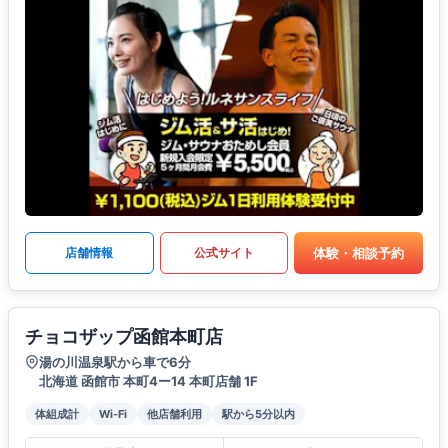
体験・相談予約
店舗情報
公式サイト
チョコザップ函館本町店
湯の川温泉駅から車で6分
北海道 函館市 本町4ー14 本町店舗 1F
体組成計
Wi-Fi
他店舗利用
駅から5分以内