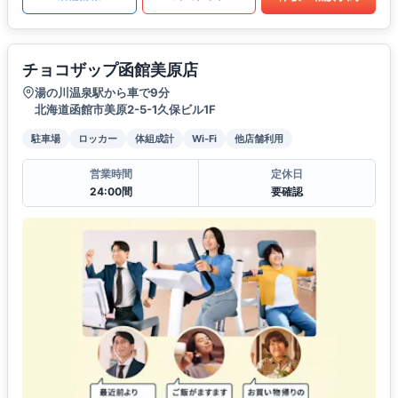
チョコザップ函館美原店
湯の川温泉駅から車で9分
北海道函館市美原2-5-1久保ビル1F
駐車場
ロッカー
体組成計
Wi-Fi
他店舗利用
営業時間
定休日
24:00間
要確認