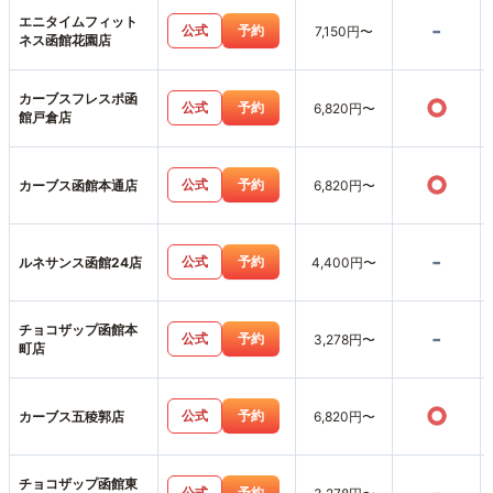
エニタイムフィット
-
公式
予約
7,150円〜
ネス函館花園店
カーブスフレスポ函
○
公式
予約
6,820円〜
館戸倉店
○
公式
予約
カーブス函館本通店
6,820円〜
-
公式
予約
ルネサンス函館24店
4,400円〜
チョコザップ函館本
-
公式
予約
3,278円〜
町店
○
公式
予約
カーブス五稜郭店
6,820円〜
チョコザップ函館東
公式
予約