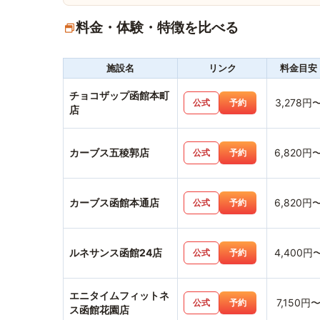
料金・体験・特徴を比べる
施設名
リンク
料金目安
チョコザップ函館本町
3,278円
公式
予約
店
カーブス五稜郭店
6,820円
公式
予約
カーブス函館本通店
6,820円
公式
予約
ルネサンス函館24店
4,400円
公式
予約
エニタイムフィットネ
7,150円
公式
予約
ス函館花園店