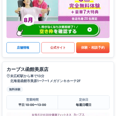
体験・相談予約
店舗情報
公式サイト
カーブス函館美原店
末広町駅から車で13分
北海道函館市美原1ー7ー1 メガドンキホーテ2F
無料体験
営業時間
定休日
平日 10:00〜13:00
毎週日曜日