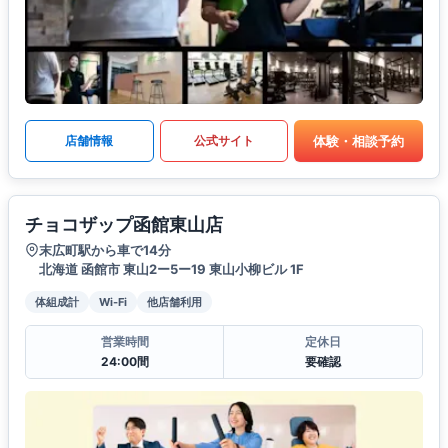
体験・相談予約
店舗情報
公式サイト
チョコザップ函館東山店
末広町駅から車で14分
北海道 函館市 東山2ー5ー19 東山小柳ビル 1F
体組成計
Wi-Fi
他店舗利用
営業時間
定休日
24:00間
要確認