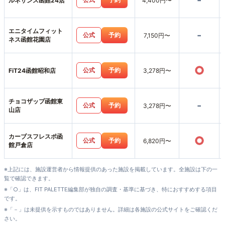
-
ルネサンス函館24店
4,400円〜
エニタイムフィット
-
公式
予約
7,150円〜
ネス函館花園店
○
公式
予約
FiT24函館昭和店
3,278円〜
チョコザップ函館東
-
公式
予約
3,278円〜
山店
カーブスフレスポ函
○
公式
予約
6,820円〜
館戸倉店
※上記には、施設運営者から情報提供のあった施設を掲載しています。全施設は下の一
覧で確認できます。
※「○」は、FIT PALETTE編集部が独自の調査・基準に基づき、特におすすめする項目
です。
※「－」は未提供を示すものではありません。詳細は各施設の公式サイトをご確認くだ
さい。