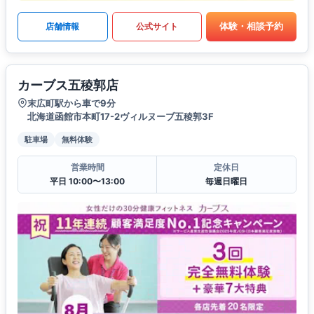
体験・相談予約
店舗情報
公式サイト
カーブス五稜郭店
末広町駅から車で9分
北海道函館市本町17-2ヴィルヌーブ五稜郭3F
駐車場
無料体験
営業時間
定休日
平日 10:00〜13:00
毎週日曜日