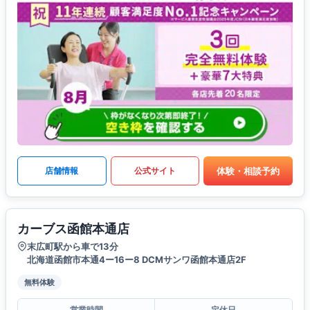
体験・相談予約
店舗情報
公式サイト
カーブス函館本通店
末広町駅から車で13分
北海道函館市本通4ー16ー8 DCMサンワ函館本通店2F
無料体験
営業時間
定休日