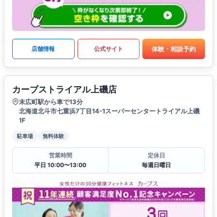
体験・相談予約
店舗情報
公式サイト
カーブストライアル上磯店
末広町駅から車で13分
北海道北斗市七重浜7丁目14-1スーパーセンタートライアル上磯
1F
駐車場
無料体験
営業時間
定休日
平日 10:00〜13:00
毎週日曜日