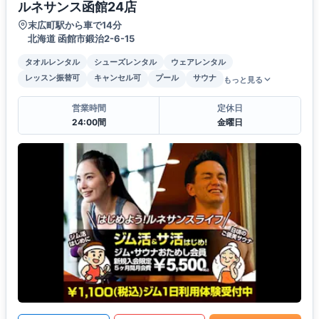
ルネサンス函館24店
末広町駅から車で14分
北海道 函館市鍛治2-6-15
タオルレンタル
シューズレンタル
ウェアレンタル
レッスン振替可
キャンセル可
プール
サウナ
もっと見る
営業時間
定休日
24:00間
金曜日