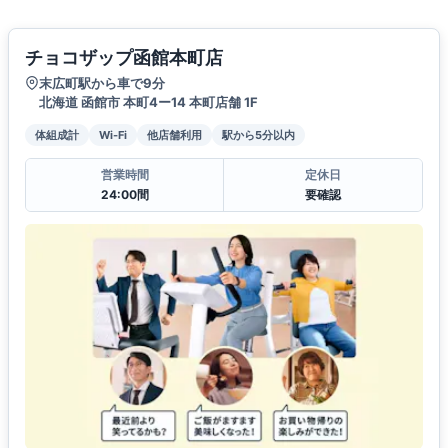
チョコザップ函館本町店
末広町駅から車で9分
北海道 函館市 本町4ー14 本町店舗 1F
体組成計
Wi-Fi
他店舗利用
駅から5分以内
営業時間
定休日
24:00間
要確認