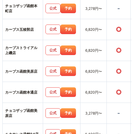
チョコザップ函館本
-
公式
予約
3,278円〜
町店
○
公式
予約
カーブス五稜郭店
6,820円〜
カーブストライアル
○
公式
予約
6,820円〜
上磯店
○
公式
予約
カーブス函館美原店
6,820円〜
○
公式
予約
カーブス函館本通店
6,820円〜
チョコザップ函館美
-
公式
予約
3,278円〜
原店
公式
予約