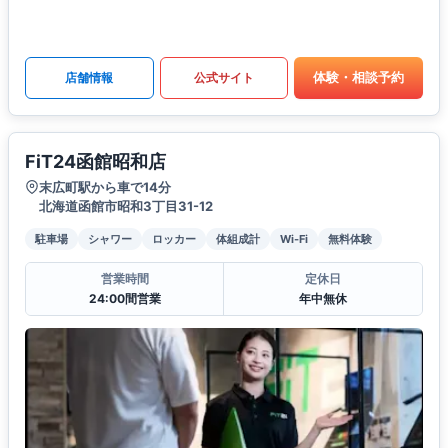
体験・相談予約
店舗情報
公式サイト
FiT24函館昭和店
末広町駅から車で14分
北海道函館市昭和3丁目31-12
駐車場
シャワー
ロッカー
体組成計
Wi-Fi
無料体験
営業時間
定休日
24:00間営業
年中無休