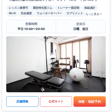
レッスン振替可
競技特化型ジム
トレーナー固定制
体組成計
Wi-Fi
完全個室
ウォーターサーバー
サプリメント
もっと見る
営業時間
定休日
平日 10:00〜20:00
日曜、祝日
体験・相談予約
店舗情報
公式サイト