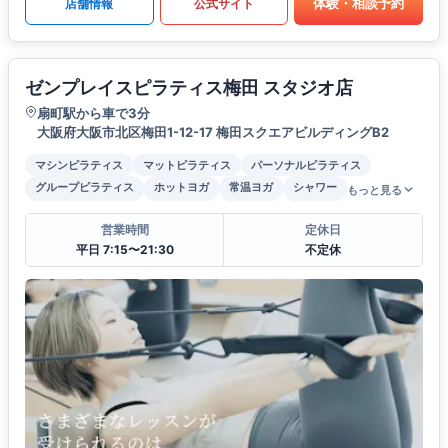
体験・相談予約
店舗情報
公式サイト
ゼンプレイスピラティス梅田 スタジオ店
扇町駅から車で3分
大阪府大阪市北区梅田1-12-17 梅田スクエアビルディングB2
マシンピラティス
マットピラティス
パーソナルピラティス
グループピラティス
ホットヨガ
常温ヨガ
シャワー
もっと見る
営業時間
定休日
平日 7:15〜21:30
不定休