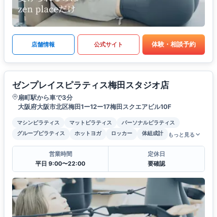
体験・相談予約
店舗情報
公式サイト
ゼンプレイスピラティス梅田スタジオ店
扇町駅から車で3分
大阪府大阪市北区梅田1ー12ー17梅田スクエアビル10F
マシンピラティス
マットピラティス
パーソナルピラティス
グループピラティス
ホットヨガ
ロッカー
体組成計
もっと見る
営業時間
定休日
平日 9:00〜22:00
要確認