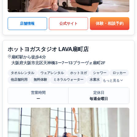
体験・相談予約
店舗情報
公式サイト
ホットヨガスタジオ LAVA扇町店
扇町駅から徒歩4分
大阪府大阪市北区天神橋3ー7ー13ブラーヴォ扇町2F
タオルレンタル
ウェアレンタル
ホットヨガ
シャワー
ロッカー
他店舗利用
無料体験
ミネラルウォーター
水素水
もっと見る
営業時間
定休日
ー
毎週金曜日