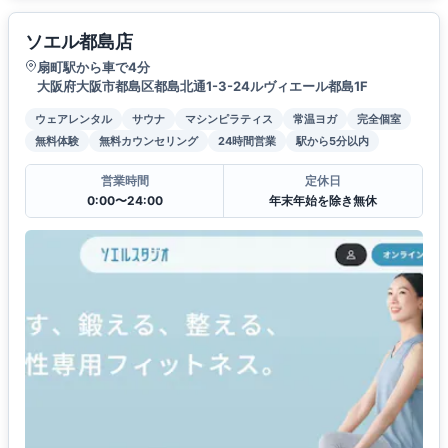
ソエル都島店
扇町駅から車で4分
大阪府大阪市都島区都島北通1-3-24ルヴィエール都島1F
ウェアレンタル
サウナ
マシンピラティス
常温ヨガ
完全個室
無料体験
無料カウンセリング
24時間営業
駅から5分以内
営業時間
定休日
0:00〜24:00
年末年始を除き無休