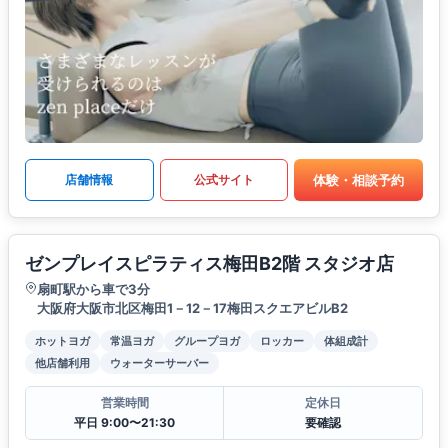
体験・相談予約
店舗情報
公式サイト
ゼンプレイスピラティス梅田B2階 スタジオ店
扇町駅から車で3分
大阪府大阪市北区梅田1－12－17梅田スクエアビルB2
ホットヨガ
常温ヨガ
グループヨガ
ロッカー
体組成計
他店舗利用
ウォーターサーバー
営業時間
定休日
平日 9:00〜21:30
要確認