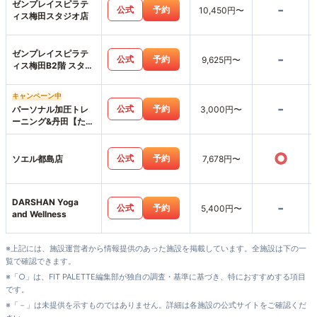
ゼンプレイスピラテ
-
公式
予約
10,450円〜
ィス梅田スタジオ店
ゼンプレイスピラテ
-
公式
予約
9,625円〜
ィス梅田B2階 スタジ
オ店
キャンペーン中
-
公式
予約
パーソナル加圧トレ
3,000円〜
ーニング&丹田【たん
でん】波動整体スタ
ジオHearts227-ハー
○
ツニニナナ-
公式
予約
ソエル都島店
7,678円〜
DARSHAN Yoga
-
公式
予約
5,400円〜
and Wellness
※上記には、施設運営者から情報提供のあった施設を掲載しています。全施設は下の一
覧で確認できます。
※「○」は、FIT PALETTE編集部が独自の調査・基準に基づき、特におすすめする項目
です。
※「－」は未提供を示すものではありません。詳細は各施設の公式サイトをご確認くだ