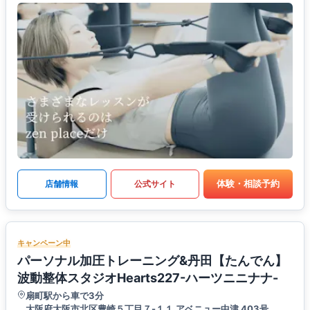
体験・相談予約
店舗情報
公式サイト
キャンペーン中
パーソナル加圧トレーニング&丹田【たんでん】
波動整体スタジオHearts227-ハーツニニナナ-
扇町駅から車で3分
大阪府大阪市北区豊崎５丁目７-１１ アベニュー中津 403号