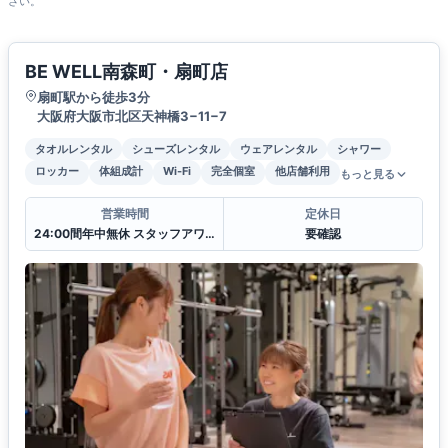
さい。
BE WELL南森町・扇町店
扇町駅から徒歩3分
大阪府大阪市北区天神橋3−11−7
タオルレンタル
シューズレンタル
ウェアレンタル
シャワー
ロッカー
体組成計
Wi-Fi
完全個室
他店舗利用
もっと見る
営業時間
定休日
24:00間年中無休 スタッフアワー(11:00〜22:00)
要確認