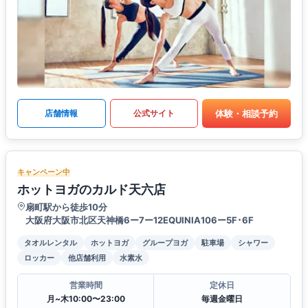
体験・相談予約
店舗情報
公式サイト
キャンペーン中
ホットヨガのカルド天六店
扇町駅から徒歩10分
大阪府大阪市北区天神橋6ー7ー12EQUINIA106ー5F･6F
タオルレンタル
ホットヨガ
グループヨガ
駐車場
シャワー
ロッカー
他店舗利用
水素水
営業時間
定休日
月~木10:00〜23:00
毎週金曜日