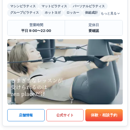
マシンピラティス
マットピラティス
パーソナルピラティス
グループピラティス
ホットヨガ
ロッカー
体組成計
もっと見る
営業時間
定休日
平日 9:00〜22:00
要確認
体験・相談予約
店舗情報
公式サイト