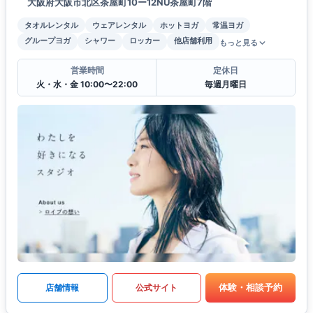
大阪府大阪市北区茶屋町10ー12NU茶屋町7階
タオルレンタル
ウェアレンタル
ホットヨガ
常温ヨガ
グループヨガ
シャワー
ロッカー
他店舗利用
もっと見る
営業時間
定休日
火・水・金 10:00〜22:00
毎週月曜日
体験・相談予約
店舗情報
公式サイト