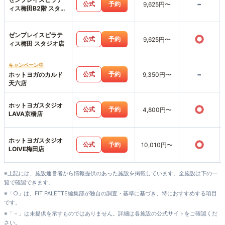
-
公式
予約
9,625円〜
ィス梅田B2階 スタジ
オ店
ゼンプレイスピラテ
○
公式
予約
9,625円〜
ィス梅田 スタジオ店
キャンペーン中
-
公式
予約
ホットヨガのカルド
9,350円〜
天六店
ホットヨガスタジオ
○
公式
予約
4,800円〜
LAVA京橋店
ホットヨガスタジオ
○
公式
予約
10,010円〜
LOIVE梅田店
※上記には、施設運営者から情報提供のあった施設を掲載しています。全施設は下の一
覧で確認できます。
※「○」は、FIT PALETTE編集部が独自の調査・基準に基づき、特におすすめする項目
です。
※「－」は未提供を示すものではありません。詳細は各施設の公式サイトをご確認くだ
さい。