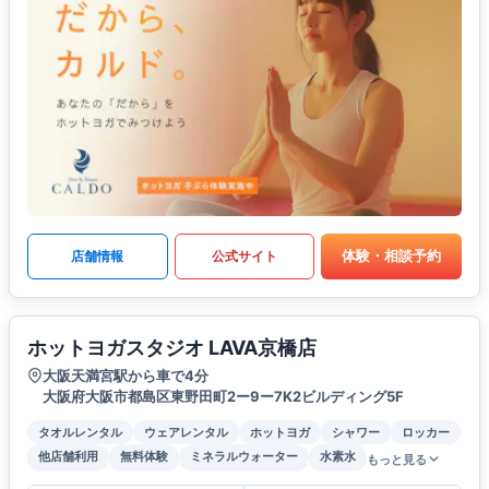
体験・相談予約
店舗情報
公式サイト
ホットヨガスタジオ LAVA京橋店
大阪天満宮駅から車で4分
大阪府大阪市都島区東野田町2ー9ー7K2ビルディング5F
タオルレンタル
ウェアレンタル
ホットヨガ
シャワー
ロッカー
他店舗利用
無料体験
ミネラルウォーター
水素水
もっと見る