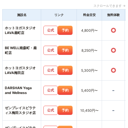
スクロールできます →
施設名
リンク
料金目安
無料体験
ホットヨガスタジオ
○
公式
予約
4,800円〜
LAVA扇町店
BE WELL南森町・扇
○
公式
予約
8,250円〜
町店
ホットヨガスタジオ
○
公式
予約
5,300円〜
LAVA梅田店
DARSHAN Yoga
-
公式
予約
5,400円〜
and Wellness
ゼンプレイスピラテ
-
公式
予約
10,450円〜
ィス梅田スタジオ店
ゼンプレイスピラテ