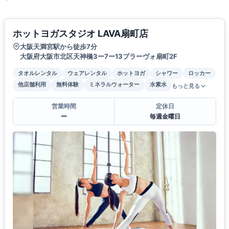
ホットヨガスタジオ LAVA扇町店
大阪天満宮駅から徒歩7分
大阪府大阪市北区天神橋3ー7ー13ブラーヴォ扇町2F
タオルレンタル
ウェアレンタル
ホットヨガ
シャワー
ロッカー
他店舗利用
無料体験
ミネラルウォーター
水素水
もっと見る
営業時間
定休日
ー
毎週金曜日