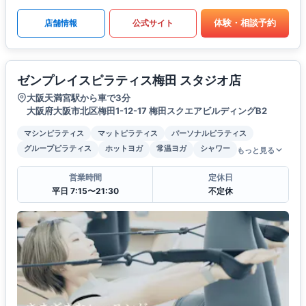
体験・相談予約
店舗情報
公式サイト
ゼンプレイスピラティス梅田 スタジオ店
大阪天満宮駅から車で3分
大阪府大阪市北区梅田1-12-17 梅田スクエアビルディングB2
マシンピラティス
マットピラティス
パーソナルピラティス
グループピラティス
ホットヨガ
常温ヨガ
シャワー
もっと見る
営業時間
定休日
平日 7:15〜21:30
不定休