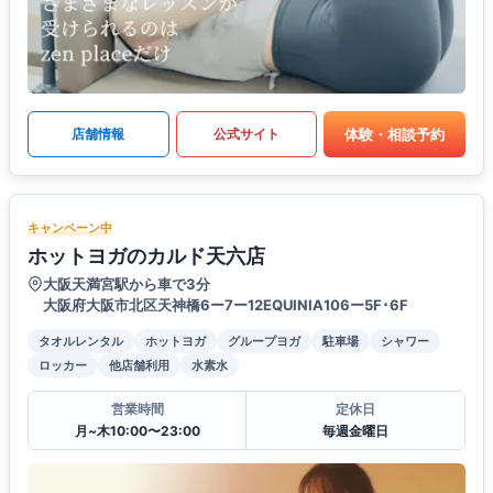
体験・相談予約
店舗情報
公式サイト
キャンペーン中
ホットヨガのカルド天六店
大阪天満宮駅から車で3分
大阪府大阪市北区天神橋6ー7ー12EQUINIA106ー5F･6F
タオルレンタル
ホットヨガ
グループヨガ
駐車場
シャワー
ロッカー
他店舗利用
水素水
営業時間
定休日
月~木10:00〜23:00
毎週金曜日