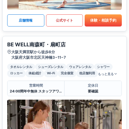
体験・相談予約
店舗情報
公式サイト
BE WELL南森町・扇町店
大阪天満宮駅から徒歩8分
大阪府大阪市北区天神橋3−11−7
タオルレンタル
シューズレンタル
ウェアレンタル
シャワー
ロッカー
体組成計
Wi-Fi
完全個室
他店舗利用
もっと見る
営業時間
定休日
24:00間年中無休 スタッフアワー(11:00〜22:00)
要確認