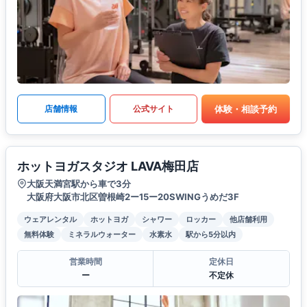
体験・相談予約
店舗情報
公式サイト
ホットヨガスタジオ LAVA梅田店
大阪天満宮駅から車で3分
大阪府大阪市北区曽根崎2ー15ー20SWINGうめだ3F
ウェアレンタル
ホットヨガ
シャワー
ロッカー
他店舗利用
無料体験
ミネラルウォーター
水素水
駅から5分以内
営業時間
定休日
ー
不定休