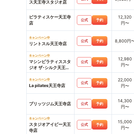
ス天王寺スタジオ店
ピラティスケー天王寺
12,320
公式
予約
店
円〜
キャンペーン中
8,800円
公式
予約
リントスル天王寺店
キャンペーン中
12,980
マシンピラティススタ
公式
予約
円〜
ジオ ザ･シルク天王寺
MIO店
22,000
キャンペーン中
公式
予約
La pilates天王寺店
円〜
14,300
プリッツジム天王寺店
公式
予約
円〜
キャンペーン中
15,000
スタジオアイビー天王
公式
予約
円〜
寺店