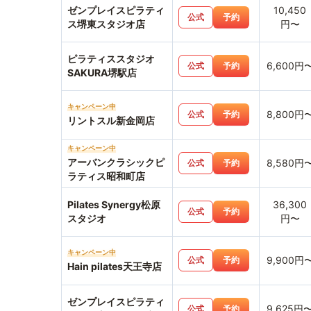
ゼンプレイスピラティ
10,450
公式
予約
ス堺東スタジオ店
円〜
ピラティススタジオ
6,600円
公式
予約
SAKURA堺駅店
キャンペーン中
8,800円
公式
予約
リントスル新金岡店
キャンペーン中
アーバンクラシックピ
8,580円
公式
予約
ラティス昭和町店
Pilates Synergy松原
36,300
公式
予約
スタジオ
円〜
キャンペーン中
9,900円
公式
予約
Hain pilates天王寺店
ゼンプレイスピラティ
9,625円
公式
予約