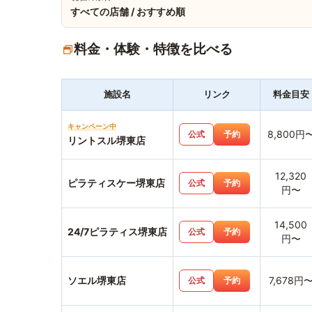
すべての店舗 / おすすめ順
料金・体験・特徴を比べる
施設名
リンク
料金目安
キャンペーン中
8,800円
公式
予約
リントスル堺東店
12,320
ピラティスケー堺東店
公式
予約
円〜
14,500
24/7ピラティス堺東店
公式
予約
円〜
ソエル堺東店
7,678円
公式
予約