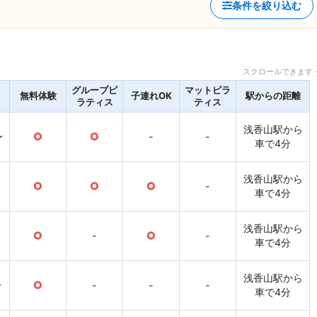
条件を絞り込む
スクロールできます 
グループピ
マットピラ
無料体験
子連れOK
駅からの距離
ラティス
ティス
浅香山駅から
〜
○
○
-
-
車で4分
浅香山駅から
○
○
○
-
車で4分
浅香山駅から
○
-
○
-
車で4分
浅香山駅から
〜
○
-
-
-
車で4分