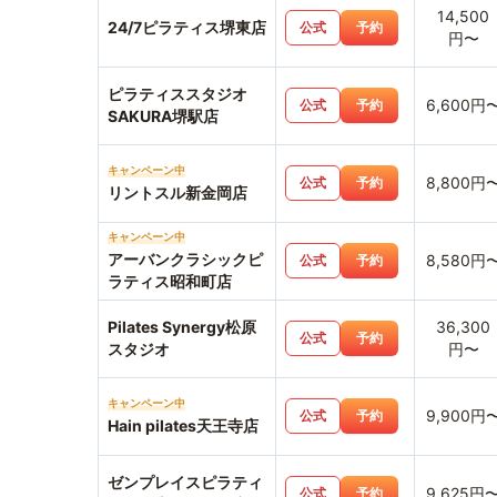
14,500
24/7ピラティス堺東店
公式
予約
円〜
ピラティススタジオ
6,600円
公式
予約
SAKURA堺駅店
キャンペーン中
8,800円
公式
予約
リントスル新金岡店
キャンペーン中
アーバンクラシックピ
8,580円
公式
予約
ラティス昭和町店
Pilates Synergy松原
36,300
公式
予約
スタジオ
円〜
キャンペーン中
9,900円
公式
予約
Hain pilates天王寺店
ゼンプレイスピラティ
9,625円
公式
予約