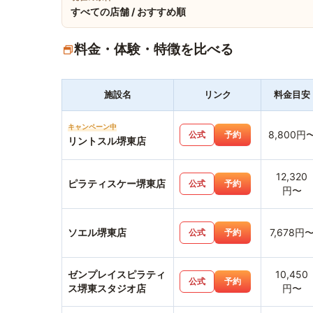
すべての店舗 / おすすめ順
料金・体験・特徴を比べる
施設名
リンク
料金目安
キャンペーン中
8,800円
公式
予約
リントスル堺東店
12,320
ピラティスケー堺東店
公式
予約
円〜
ソエル堺東店
7,678円
公式
予約
ゼンプレイスピラティ
10,450
公式
予約
ス堺東スタジオ店
円〜