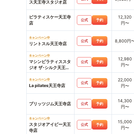
ス天王寺スタジオ店
ピラティスケー天王寺
12,320
公式
予約
店
円〜
キャンペーン中
8,800円
公式
予約
リントスル天王寺店
キャンペーン中
12,980
マシンピラティススタ
公式
予約
円〜
ジオ ザ･シルク天王寺
MIO店
22,000
キャンペーン中
公式
予約
La pilates天王寺店
円〜
14,300
プリッツジム天王寺店
公式
予約
円〜
キャンペーン中
15,000
スタジオアイビー天王
公式
予約
円〜
寺店