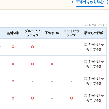
条件を絞り込む
スクロールできます 
グループピ
マットピラ
無料体験
子連れOK
駅からの距離
ラティス
ティス
高須神社駅か
〜
○
○
-
-
ら車で4分
高須神社駅か
○
○
○
-
ら車で4分
高須神社駅か
〜
○
-
-
-
ら車で4分
高須神社駅か
○
○
-
○
ら車で4分