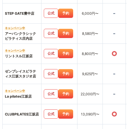
-
公式
予約
STEP GATE豊中店
6,000円〜
キャンペーン中
-
公式
予約
アーバンクラシック
8,580円〜
ピラティス庄内店
キャンペーン中
○
公式
予約
8,800円〜
リントスル江坂店
ゼンプレイスピラテ
-
公式
予約
9,625円〜
ィス江坂スタジオ店
キャンペーン中
-
公式
予約
22,000円〜
La pilates江坂店
○
公式
予約
CLUBPILATES江坂店
13,090円〜