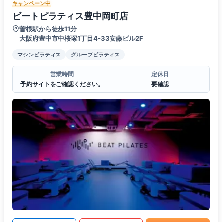
キャンペーン中
ビートピラティス豊中岡町店
曽根駅から徒歩11分
大阪府豊中市中桜塚1丁目4-33安藤ビル2F
マシンピラティス
グループピラティス
営業時間
定休日
予約サイトをご確認ください。
要確認