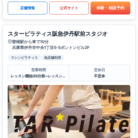
体験・相談予約
店舗情報
公式サイト
スターピラティス阪急伊丹駅前スタジオ
曽根駅から車で10分
兵庫県伊丹市中央1丁目5-5ボントンビル2F
マシンピラティス
他店舗利用
営業時間
定休日
レッスン開始30分前~レッスン終了30分後
不定休