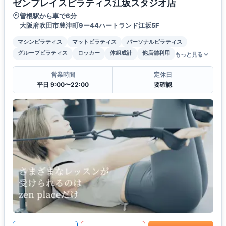
ゼンプレイスピラティス江坂スタジオ店
曽根駅から車で6分
大阪府吹田市豊津町9ー44ハートランド江坂5F
マシンピラティス
マットピラティス
パーソナルピラティス
グループピラティス
ロッカー
体組成計
他店舗利用
もっと見る
営業時間
定休日
平日 9:00〜22:00
要確認