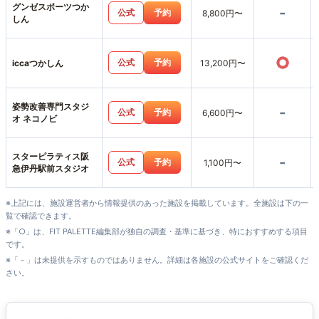
グンゼスポーツつか
-
公式
予約
8,800円〜
しん
○
公式
予約
iccaつかしん
13,200円〜
姿勢改善専門スタジ
-
公式
予約
6,600円〜
オ ネコノビ
スターピラティス阪
-
公式
予約
1,100円〜
急伊丹駅前スタジオ
※上記には、施設運営者から情報提供のあった施設を掲載しています。全施設は下の一
覧で確認できます。
※「○」は、FIT PALETTE編集部が独自の調査・基準に基づき、特におすすめする項目
です。
※「－」は未提供を示すものではありません。詳細は各施設の公式サイトをご確認くだ
さい。