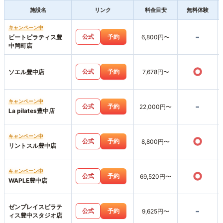
施設名
リンク
料金目安
無料体験
キャンペーン中
-
公式
予約
ビートピラティス豊
6,800円〜
中岡町店
○
公式
予約
ソエル豊中店
7,678円〜
キャンペーン中
-
公式
予約
22,000円〜
La pilates豊中店
キャンペーン中
○
公式
予約
8,800円〜
リントスル豊中店
キャンペーン中
○
公式
予約
69,520円〜
WAPLE豊中店
ゼンプレイスピラテ
-
公式
予約
9,625円〜
ィス豊中スタジオ店