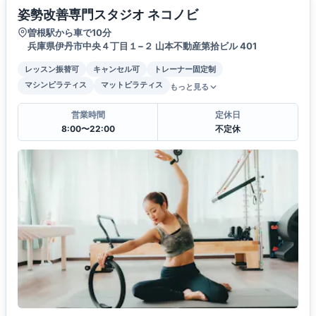
姿勢改善専門スタジオ ネコノビ
曽根駅から車で10分
兵庫県伊丹市中央４丁目１−２ 山本不動産第拾ビル 401
レッスン振替可
キャンセル可
トレーナー固定制
マシンピラティス
マットピラティス
もっと見る
営業時間
定休日
8:00〜22:00
不定休