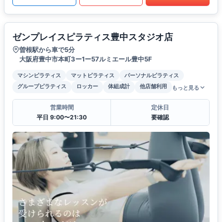
ゼンプレイスピラティス豊中スタジオ店
曽根駅から車で5分
大阪府豊中市本町3ー1ー57ルミエール豊中5F
マシンピラティス
マットピラティス
パーソナルピラティス
グループピラティス
ロッカー
体組成計
他店舗利用
もっと見る
営業時間
定休日
平日 9:00〜21:30
要確認