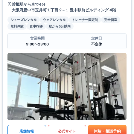
曽根駅から車で4分
大阪府豊中市玉井町１丁目２−１ 豊中駅前ビルディング 4階
シューズレンタル
ウェアレンタル
トレーナー固定制
完全個室
無料体験
食事指導
駅から5分以内
営業時間
定休日
9:00〜23:00
不定休
体験・相談予約
店舗情報
公式サイト