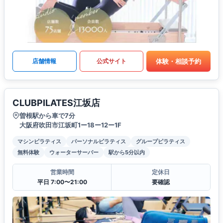
体験・相談予約
店舗情報
公式サイト
CLUBPILATES江坂店
曽根駅から車で7分
大阪府吹田市江坂町1ー18ー12ー1F
マシンピラティス
パーソナルピラティス
グループピラティス
無料体験
ウォーターサーバー
駅から5分以内
営業時間
定休日
平日 7:00〜21:00
要確認