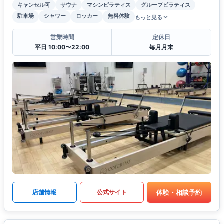
キャンセル可
サウナ
マシンピラティス
グループピラティス
駐車場
シャワー
ロッカー
無料体験
もっと見る
営業時間
定休日
平日 10:00〜22:00
毎月月末
体験・相談予約
店舗情報
公式サイト