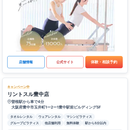
体験・相談予約
店舗情報
公式サイト
キャンペーン中
リントスル豊中店
曽根駅から車で4分
大阪府豊中市玉井町1ー2ー1豊中駅前ビルディング5F
タオルレンタル
ウェアレンタル
マシンピラティス
グループピラティス
他店舗利用
無料体験
駅から5分以内