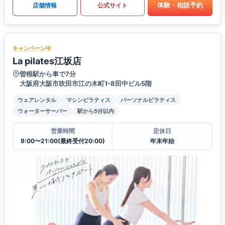
体験・相談予約
店舗情報
公式サイト
キャンペーン中
La pilates江坂店
曽根駅から車で7分
大阪府大阪市吹田市江の木町1-8田中ビル5階
ウェアレンタル
マシンピラティス
パーソナルピラティス
ウォーターサーバー
駅から5分以内
営業時間
定休日
9:00〜21:00(最終受付20:00)
年末年始