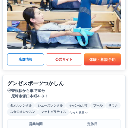
体験・相談予約
店舗情報
公式サイト
グンゼスポーツつかしん
曽根駅から車で10分
尼崎市塚口本町4-8-1
タオルレンタル
シューズレンタル
キャンセル可
プール
サウナ
スタジオレッスン
マットピラティス
もっと見る
営業時間
定休日