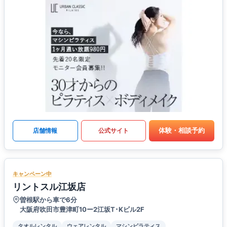
体験・相談予約
店舗情報
公式サイト
キャンペーン中
リントスル江坂店
曽根駅から車で6分
大阪府吹田市豊津町10ー2江坂T･Kビル2F
タオルレンタル
ウェアレンタル
マシンピラティス