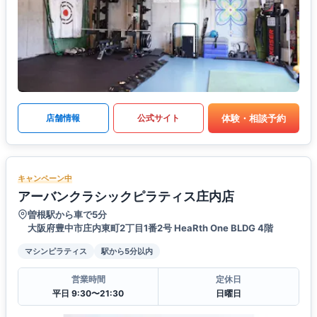
体験・相談予約
店舗情報
公式サイト
キャンペーン中
アーバンクラシックピラティス庄内店
曽根駅から車で5分
大阪府豊中市庄内東町2丁目1番2号 HeaRth One BLDG 4階
マシンピラティス
駅から5分以内
営業時間
定休日
平日 9:30〜21:30
日曜日