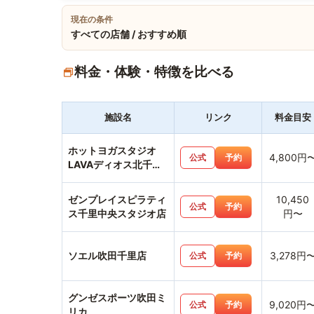
現在の条件
すべての店舗 / おすすめ順
料金・体験・特徴を比べる
施設名
リンク
料金目安
ホットヨガスタジオ
4,800円
公式
予約
LAVAディオス北千里
店
ゼンプレイスピラティ
10,450
公式
予約
ス千里中央スタジオ店
円〜
ソエル吹田千里店
3,278円
公式
予約
グンゼスポーツ吹田ミ
9,020円
公式
予約
リカ