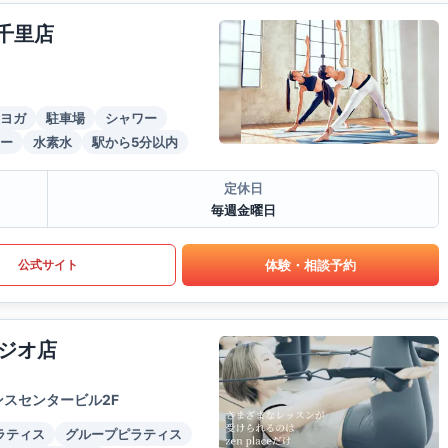
千里店
ヨガ
駐車場
シャワー
ー
水素水
駅から5分以内
定休日
毎週金曜日
体験・相談予約
公式サイト
ジオ店
ンスセンタービル2F
ラティス
グループピラティス