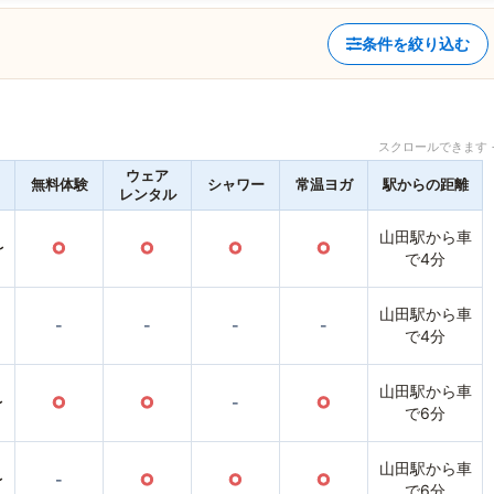
条件を絞り込む
スクロールできます 
ウェア
無料体験
シャワー
常温ヨガ
駅からの距離
レンタル
山田駅から車
〜
○
○
○
○
で4分
山田駅から車
-
-
-
-
で4分
山田駅から車
〜
○
○
-
○
で6分
山田駅から車
〜
-
○
○
○
で6分