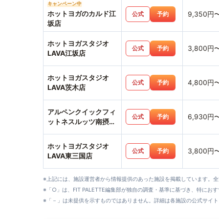
キャンペーン中
ホットヨガのカルド江
9,350円
公式
予約
坂店
ホットヨガスタジオ
3,800円
公式
予約
LAVA江坂店
ホットヨガスタジオ
4,800円
公式
予約
LAVA茨木店
アルペンクイックフィ
6,930円
公式
予約
ットネスルッツ南摂津
店
ホットヨガスタジオ
3,800円
公式
予約
LAVA東三国店
※上記には、施設運営者から情報提供のあった施設を掲載しています。
※「○」は、FIT PALETTE編集部が独自の調査・基準に基づき、特にお
※「－」は未提供を示すものではありません。詳細は各施設の公式サイト