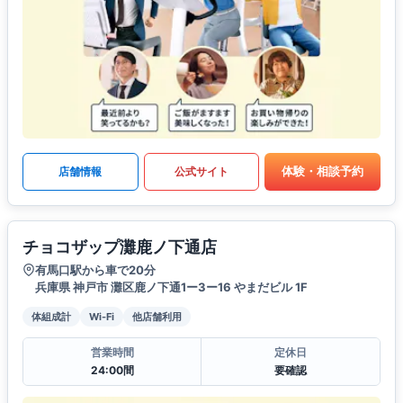
体験・相談予約
店舗情報
公式サイト
チョコザップ灘鹿ノ下通店
有馬口駅から車で20分
兵庫県 神戸市 灘区鹿ノ下通1ー3ー16 やまだビル 1F
体組成計
Wi-Fi
他店舗利用
営業時間
定休日
24:00間
要確認