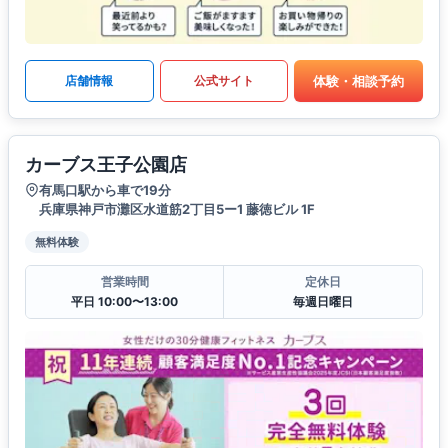
体験・相談予約
店舗情報
公式サイト
カーブス王子公園店
有馬口駅から車で19分
兵庫県神戸市灘区水道筋2丁目5ー1 藤徳ビル 1F
無料体験
営業時間
定休日
平日 10:00〜13:00
毎週日曜日