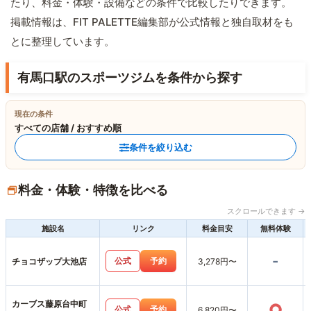
たり、料金・体験・設備などの条件で比較したりできます。
掲載情報は、FIT PALETTE編集部が公式情報と独自取材をも
とに整理しています。
有馬口駅のスポーツジムを条件から探す
現在の条件
すべての店舗 / おすすめ順
条件を絞り込む
料金・体験・特徴を比べる
スクロールできます →
施設名
リンク
料金目安
無料体験
-
公式
予約
チョコザップ大池店
3,278円〜
カーブス藤原台中町
○
公式
予約
6,820円〜