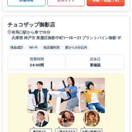
チョコザップ御影店
有馬口駅から車で19分
兵庫県 神戸市 東灘区御影中町1ー16ー21 プラントパイン御影 1F
体組成計
Wi-Fi
他店舗利用
駅から5分以内
営業時間
定休日
24:00間
要確認