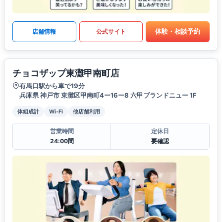
体験・相談予約
店舗情報
公式サイト
チョコザップ東灘甲南町店
有馬口駅から車で19分
兵庫県 神戸市 東灘区甲南町4ー16ー8 六甲ブランドニュー 1F
体組成計
Wi-Fi
他店舗利用
営業時間
定休日
24:00間
要確認