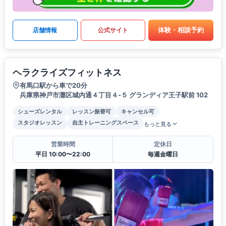
体験・相談予約
店舗情報
公式サイト
ヘラクライズフィットネス
有馬口駅から車で20分
兵庫県神戸市灘区城内通４丁目４-５ グランディア王子駅前 102
シューズレンタル
レッスン振替可
キャンセル可
スタジオレッスン
自主トレーニングスペース
もっと見る
営業時間
定休日
平日 10:00〜22:00
毎週金曜日