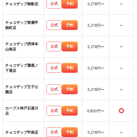
-
公式
予約
チョコザップ御影店
3,278円〜
チョコザップ東灘甲
-
公式
予約
3,278円〜
南町店
チョコザップ摂津本
-
公式
予約
3,278円〜
山南店
チョコザップ灘鹿ノ
-
公式
予約
3,278円〜
下通店
チョコザップ王子公
-
公式
予約
3,278円〜
園店
カーブス神戸石屋川
○
公式
予約
6,820円〜
店
-
公式
予約
チョコザップ甲南店
3,278円〜