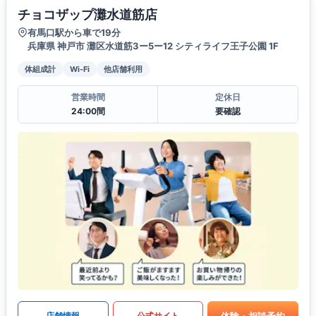
チョコザップ灘水道筋店
有馬口駅から車で19分
兵庫県 神戸市 灘区水道筋3ー5ー12 シティライフ王子公園 1F
体組成計
Wi-Fi
他店舗利用
営業時間
定休日
24:00間
要確認
体験・相談予約
店舗情報
公式サイト