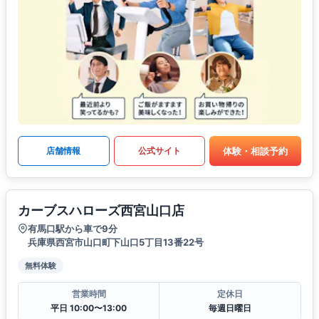
体験・相談予約
店舗情報
公式サイト
カーブスハローズ西宮山口店
有馬口駅から車で9分
兵庫県西宮市山口町下山口5丁目13番22号
無料体験
営業時間
定休日
平日 10:00〜13:00
毎週日曜日