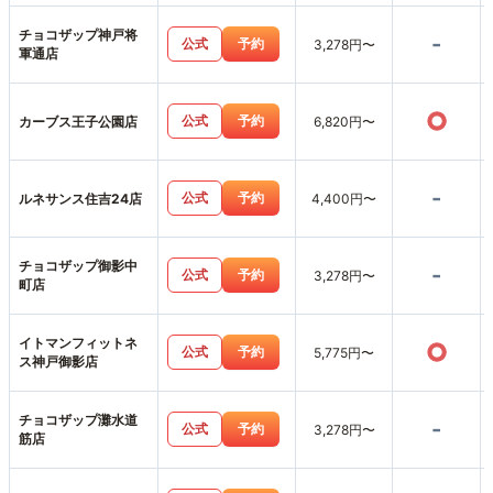
チョコザップ神戸将
-
公式
予約
3,278円〜
軍通店
○
公式
予約
カーブス王子公園店
6,820円〜
-
公式
予約
ルネサンス住吉24店
4,400円〜
チョコザップ御影中
-
公式
予約
3,278円〜
町店
イトマンフィットネ
○
公式
予約
5,775円〜
ス神戸御影店
チョコザップ灘水道
-
公式
予約
3,278円〜
筋店