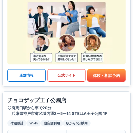
体験・相談予約
店舗情報
公式サイト
チョコザップ王子公園店
有馬口駅から車で20分
兵庫県神戸市灘区城内通2ー5ー14 STELLA王子公園 1F
体組成計
Wi-Fi
他店舗利用
駅から5分以内