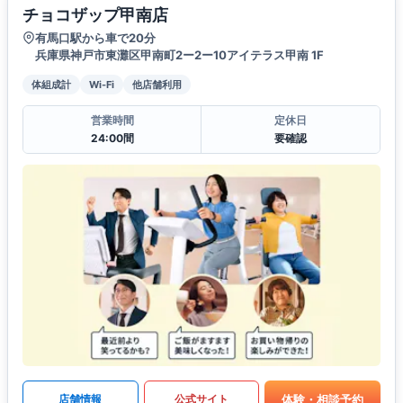
チョコザップ甲南店
有馬口駅から車で20分
兵庫県神戸市東灘区甲南町2ー2ー10アイテラス甲南 1F
体組成計
Wi-Fi
他店舗利用
営業時間
定休日
24:00間
要確認
体験・相談予約
店舗情報
公式サイト