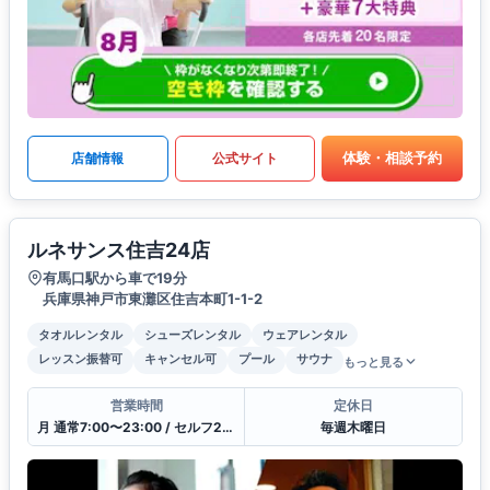
体験・相談予約
店舗情報
公式サイト
ルネサンス住吉24店
有馬口駅から車で19分
兵庫県神戸市東灘区住吉本町1-1-2
タオルレンタル
シューズレンタル
ウェアレンタル
レッスン振替可
キャンセル可
プール
サウナ
もっと見る
営業時間
定休日
月 通常7:00〜23:00 / セルフ23:00〜7:00 / 受付10:00〜21:00
毎週木曜日