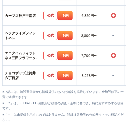
○
公式
予約
カーブス神戸甲南店
6,820円〜
ヘラクライズフィッ
-
公式
予約
8,800円〜
トネス
エニタイムフィット
○
公式
予約
7,700円〜
ネス三田フラワータ
ウン店
チョコザップ上筒井
-
公式
予約
3,278円〜
六丁目店
※上記には、施設運営者から情報提供のあった施設を掲載しています。全施設は下の一
覧で確認できます。
※「○」は、FIT PALETTE編集部が独自の調査・基準に基づき、特におすすめする項目
です。
※「－」は未提供を示すものではありません。詳細は各施設の公式サイトをご確認くだ
さい。