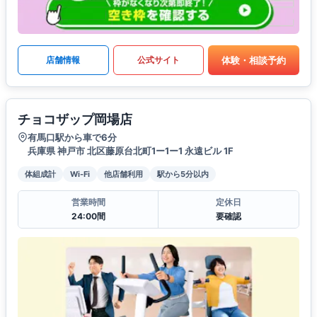
体験・相談予約
店舗情報
公式サイト
チョコザップ岡場店
有馬口駅から車で6分
兵庫県 神戸市 北区藤原台北町1ー1ー1 永遠ビル 1F
体組成計
Wi-Fi
他店舗利用
駅から5分以内
営業時間
定休日
24:00間
要確認