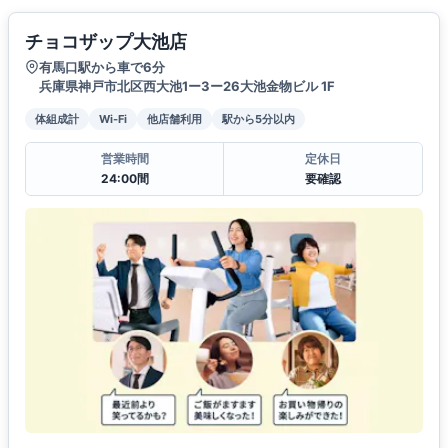
チョコザップ大池店
有馬口駅から車で6分
兵庫県神戸市北区西大池1ー3ー26大池金物ビル 1F
体組成計
Wi-Fi
他店舗利用
駅から5分以内
営業時間
定休日
24:00間
要確認