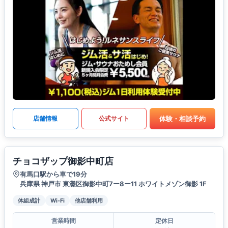
体験・相談予約
店舗情報
公式サイト
チョコザップ御影中町店
有馬口駅から車で19分
兵庫県 神戸市 東灘区御影中町7ー8ー11 ホワイトメゾン御影 1F
体組成計
Wi-Fi
他店舗利用
営業時間
定休日