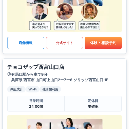
体験・相談予約
店舗情報
公式サイト
チョコザップ西宮山口店
有馬口駅から車で9分
兵庫県 西宮市 山口町上山口2ー7ー6 ソリッソ西宮山口 1F
体組成計
Wi-Fi
他店舗利用
営業時間
定休日
24:00間
要確認