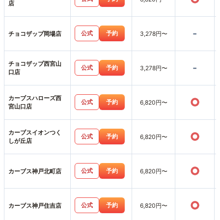
店
-
公式
予約
チョコザップ岡場店
3,278円〜
チョコザップ西宮山
-
公式
予約
3,278円〜
口店
カーブスハローズ西
○
公式
予約
6,820円〜
宮山口店
カーブスイオンつく
○
公式
予約
6,820円〜
しが丘店
○
公式
予約
カーブス神戸北町店
6,820円〜
○
公式
予約
カーブス神戸住吉店
6,820円〜