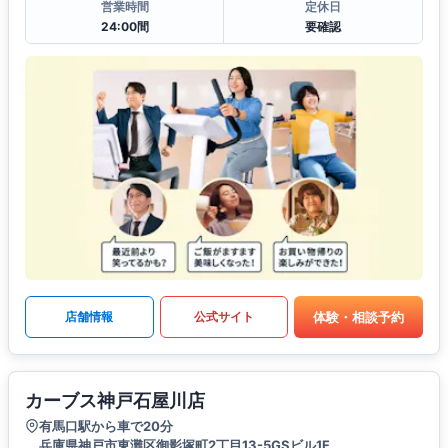
営業時間
定休日
24:00間
要確認
体験・相談予約
店舗情報
公式サイト
カーブス神戸石屋川店
有馬口駅から車で20分
兵庫県神戸市東灘区御影塚町2丁目13-5GSビル1F