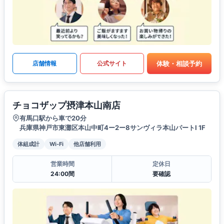
体験・相談予約
店舗情報
公式サイト
チョコザップ摂津本山南店
有馬口駅から車で20分
兵庫県神戸市東灘区本山中町4ー2ー8サンヴィラ本山パートI 1F
体組成計
Wi-Fi
他店舗利用
営業時間
定休日
24:00間
要確認