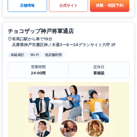
体験・相談予約
店舗情報
公式サイト
チョコザップ神戸将軍通店
有馬口駅から車で19分
兵庫県神戸市灘区神ノ木通3ー6ー24グランサイト六甲 2F
体組成計
Wi-Fi
他店舗利用
営業時間
定休日
24:00間
要確認