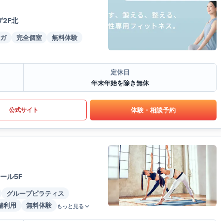
2F北
ガ
完全個室
無料体験
定休日
年末年始を除き無休
体験・相談予約
公式サイト
ール5F
グループピラティス
舗利用
無料体験
もっと見る