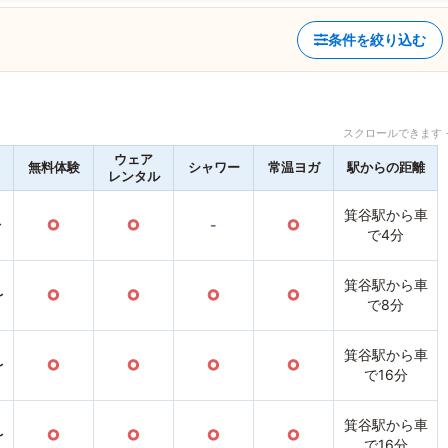
条件を絞り込む
スクロールできます 
ウェア
無料体験
シャワー
常温ヨガ
駅からの距離
レンタル
箕谷駅から車
〜
○
○
-
○
で4分
箕谷駅から車
〜
○
○
○
○
で8分
箕谷駅から車
〜
○
○
○
○
で16分
箕谷駅から車
〜
○
○
○
○
で16分