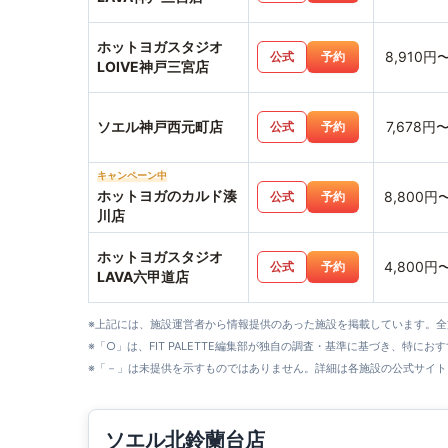
ホットヨガスタジオ
8,910円
公式
予約
LOIVE神戸三宮店
ソエル神戸西元町店
7,678円
公式
予約
キャンペーン中
ホットヨガのカルド湊
8,800円
公式
予約
川店
ホットヨガスタジオ
4,800円
公式
予約
LAVA六甲道店
※上記には、施設運営者から情報提供のあった施設を掲載しています。
※「○」は、FIT PALETTE編集部が独自の調査・基準に基づき、特にお
※「－」は未提供を示すものではありません。詳細は各施設の公式サイト
ソエル北鈴蘭台店