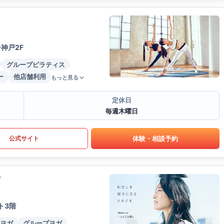
神戸2F
グループピラティス
ー
他店舗利用
もっと見る
定休日
毎週木曜日
体験・相談予約
公式サイト
店
ト3階
ヨガ
グループヨガ