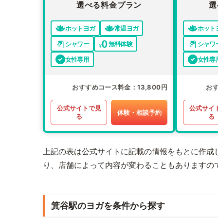
選べる料金プラン
選
ホットヨガ
常温ヨガ
ホット
シャワー
無料体験
シャワ
女性専用
女性専
おすすめコース料金
13,800円
お
公式サイトで見
公式サイ
体験・相談予約
る
る
上記の表は公式サイトに記載の情報をもとに作成
り、店舗によって内容が変わることもありますの
箕谷駅のヨガを条件から探す