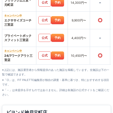
プリッツジム三宮・
-
公式
予約
14,300円〜
元町店
キャンペーン中
○
公式
予約
エクササイズコーチ
9,900円〜
三宮店
プライベートボック
-
公式
予約
4,400円〜
スフィット三宮店
キャンペーン中
○
公式
予約
24/7ワークアウト三
10,450円〜
宮店
※上記には、施設運営者から情報提供のあった施設を掲載しています。全施設は下の一
覧で確認できます。
※「○」は、FIT PALETTE編集部が独自の調査・基準に基づき、特におすすめする項目
です。
※「－」は未提供を示すものではありません。詳細は各施設の公式サイトをご確認くだ
さい。
ビヨンド神戸元町店