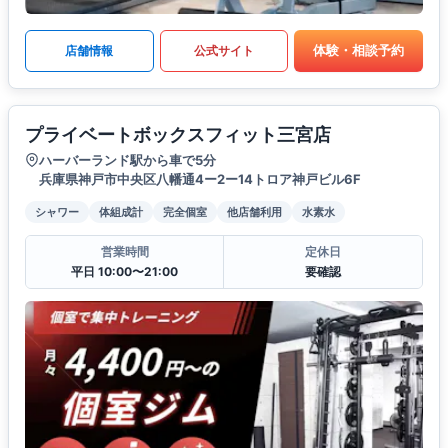
体験・相談予約
店舗情報
公式サイト
プライベートボックスフィット三宮店
ハーバーランド駅から車で5分
兵庫県神戸市中央区八幡通4ー2ー14トロア神戸ビル6F
シャワー
体組成計
完全個室
他店舗利用
水素水
営業時間
定休日
平日 10:00〜21:00
要確認