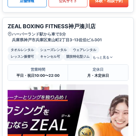
体験・相談予約
店舗情報
公式サイト
ZEAL BOXING FITNESS神戸湊川店
ハーバーランド駅から車で3分
兵庫県神戸市兵庫区東山町2丁目3-13佐伯ビル301
タオルレンタル
シューズレンタル
ウェアレンタル
レッスン振替可
キャンセル可
競技特化型ジム
もっと見る
営業時間
定休日
平日・祝日10:00〜22:00
月・木定休日