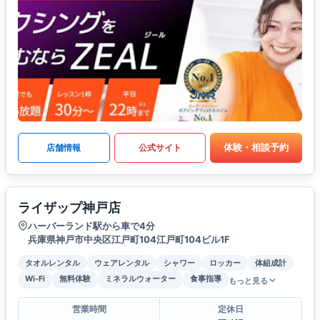
体験・相談予約
店舗情報
公式サイト
ライザップ神戸店
ハーバーランド駅から車で4分
兵庫県神戸市中央区江戸町104江戸町104ビル1F
タオルレンタル
ウェアレンタル
シャワー
ロッカー
体組成計
Wi-Fi
無料体験
ミネラルウォーター
食事指導
もっと見る
営業時間
定休日