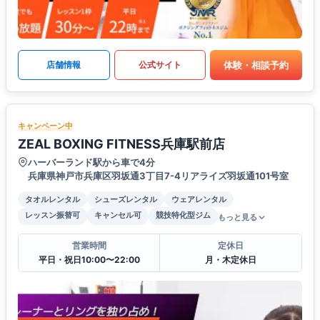
体験・相談予約
店舗情報
公式サイト
キャンペーン中
ZEAL BOXING FITNESS兵庫駅前店
ハーバーランド駅から車で4分
兵庫県神戸市兵庫区羽坂通3丁目7-4リアライズ羽坂通101号室
タオルレンタル
シューズレンタル
ウェアレンタル
レッスン振替可
キャンセル可
競技特化型ジム
もっと見る
営業時間
定休日
平日・祝日10:00〜22:00
月・木定休日