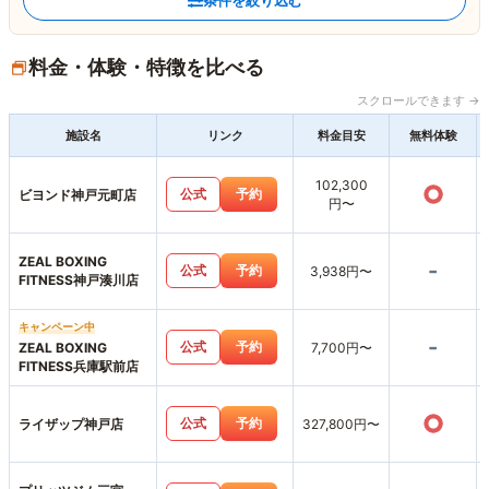
条件を絞り込む
料金・体験・特徴を比べる
スクロールできます →
施設名
リンク
料金目安
無料体験
102,300
○
公式
予約
ビヨンド神戸元町店
円〜
ZEAL BOXING
-
公式
予約
3,938円〜
FITNESS神戸湊川店
キャンペーン中
-
公式
予約
ZEAL BOXING
7,700円〜
FITNESS兵庫駅前店
○
公式
予約
ライザップ神戸店
327,800円〜