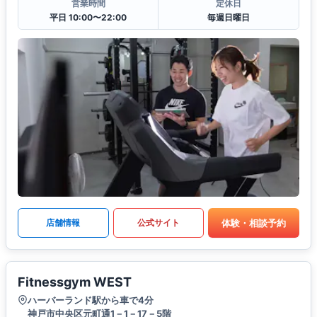
営業時間
定休日
平日 10:00〜22:00
毎週日曜日
体験・相談予約
店舗情報
公式サイト
Fitnessgym WEST
ハーバーランド駅から車で4分
神戸市中央区元町通1－1－17－5階