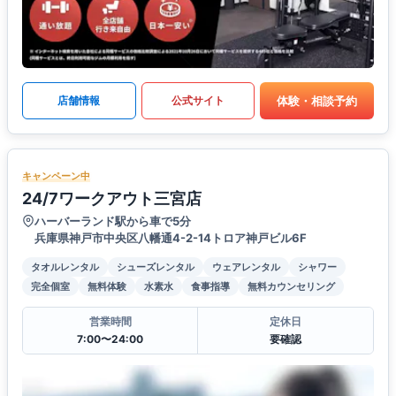
体験・相談予約
店舗情報
公式サイト
キャンペーン中
24/7ワークアウト三宮店
ハーバーランド駅から車で5分
兵庫県神戸市中央区八幡通4-2-14トロア神戸ビル6F
タオルレンタル
シューズレンタル
ウェアレンタル
シャワー
完全個室
無料体験
水素水
食事指導
無料カウンセリング
営業時間
定休日
7:00〜24:00
要確認