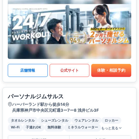
体験・相談予約
店舗情報
公式サイト
パーソナルジムサルス
ハーバーランド駅から徒歩14分
兵庫県神戸市中央区元町通3ー7ー8 浅井ビル3F
タオルレンタル
シューズレンタル
ウェアレンタル
ロッカー
Wi-Fi
子連れOK
無料体験
ミネラルウォーター
もっと見る