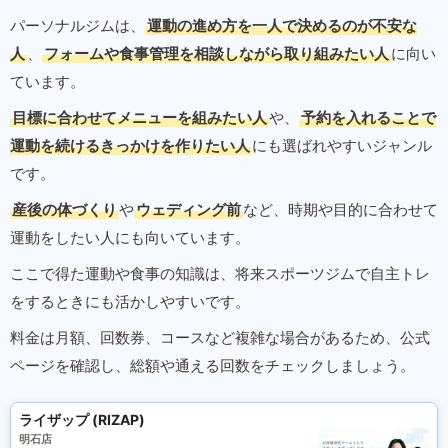
パーソナルジムは、
運動の進め方を一人で決めるのが不安な
人
、
フォームや食事管理を相談しながら取り組みたい人
に向い
ています。
目標に合わせてメニューを組みたい人
や、
予約を入れることで
運動を続けるきっかけを作りたい人
にも選ばれやすいジャンル
です。
産後の体づくり
や
ウェディング前
など、時期や目的に合わせて
運動をしたい人にも向いています。
ここで得た運動や食事の知識は、将来スポーツジムで自主トレ
をするときにも活かしやすいです。
料金は月額、回数券、コースなど複雑な場合があるため、公式
ページを確認し、総額や通える回数をチェックしましょう。
ライザップ (RIZAP)
明石店