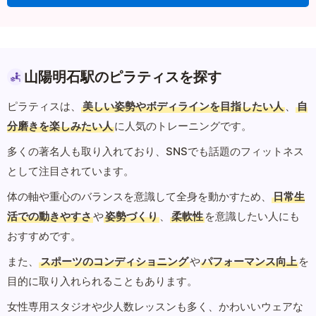
山陽明石駅のピラティスを探す
ピラティスは、
美しい姿勢やボディラインを目指したい人
、
自
分磨きを楽しみたい人
に人気のトレーニングです。
多くの著名人も取り入れており、SNSでも話題のフィットネス
として注目されています。
体の軸や重心のバランスを意識して全身を動かすため、
日常生
活での動きやすさ
や
姿勢づくり
、
柔軟性
を意識したい人にも
おすすめです。
また、
スポーツのコンディショニング
や
パフォーマンス向上
を
目的に取り入れられることもあります。
女性専用スタジオや少人数レッスンも多く、かわいいウェアな