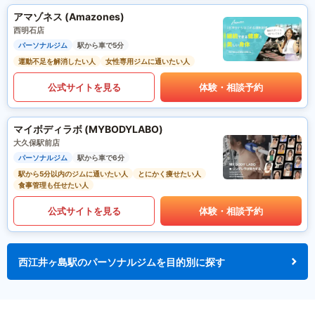
アマゾネス (Amazones)
西明石店
パーソナルジム
駅から車で5分
運動不足を解消したい人
女性専用ジムに通いたい人
公式サイトを見る
体験・相談予約
マイボディラボ (MYBODYLABO)
大久保駅前店
パーソナルジム
駅から車で6分
駅から5分以内のジムに通いたい人
とにかく痩せたい人
食事管理も任せたい人
公式サイトを見る
体験・相談予約
西江井ヶ島駅のパーソナルジムを目的別に探す