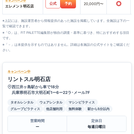
キャンペーン中
○
公式
予約
20,000円〜
エレメント明石店
※上記には、施設運営者から情報提供のあった施設を掲載しています。全施設は下の一
覧で確認できます。
※「○」は、FIT PALETTE編集部が独自の調査・基準に基づき、特におすすめする項目
です。
※「－」は未提供を示すものではありません。詳細は各施設の公式サイトをご確認くだ
さい。
キャンペーン中
リントスル明石店
西江井ヶ島駅から車で18分
兵庫県明石市大明石町1ー6ー22ラ･メール7F
タオルレンタル
ウェアレンタル
マシンピラティス
グループピラティス
他店舗利用
無料体験
駅から5分以内
営業時間
定休日
ー
毎週日曜日