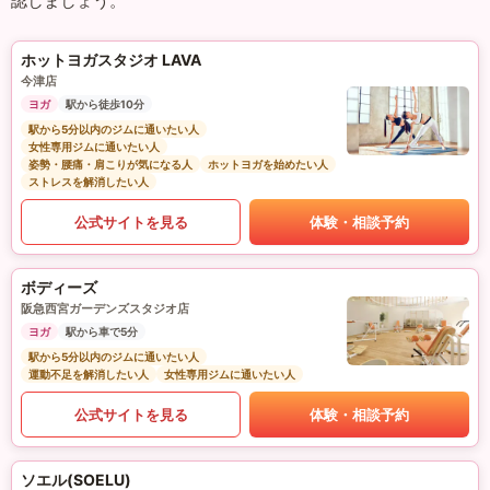
認しましょう。
ホットヨガスタジオ LAVA
今津店
ヨガ
駅から徒歩10分
駅から5分以内のジムに通いたい人
女性専用ジムに通いたい人
姿勢・腰痛・肩こりが気になる人
ホットヨガを始めたい人
ストレスを解消したい人
公式サイトを見る
体験・相談予約
ボディーズ
阪急西宮ガーデンズスタジオ店
ヨガ
駅から車で5分
駅から5分以内のジムに通いたい人
運動不足を解消したい人
女性専用ジムに通いたい人
公式サイトを見る
体験・相談予約
ソエル(SOELU)