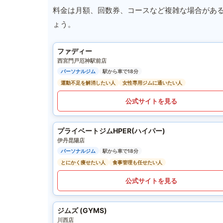
料金は月額、回数券、コースなど複雑な場合があ
ょう。
ファディー
西宮門戸厄神駅前店
パーソナルジム
駅から車で18分
運動不足を解消したい人
女性専用ジムに通いたい人
公式サイトを見る
プライベートジムHPER(ハイパー)
伊丹昆陽店
パーソナルジム
駅から車で18分
とにかく痩せたい人
食事管理も任せたい人
公式サイトを見る
ジムズ (GYMS)
川西店