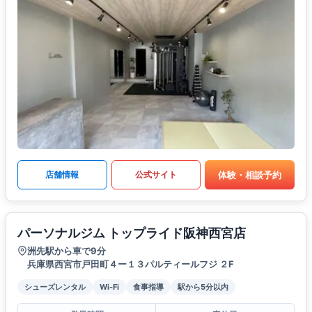
体験・相談予約
店舗情報
公式サイト
パーソナルジム トップライド阪神西宮店
洲先駅から車で9分
兵庫県西宮市戸田町４ー１３パルティールフジ ２F
シューズレンタル
Wi-Fi
食事指導
駅から5分以内