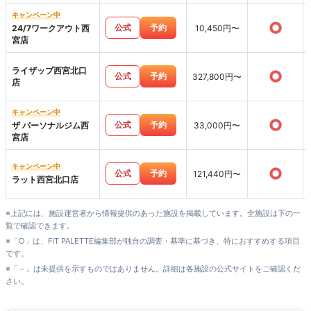
キャンペーン中
○
公式
予約
24/7ワークアウト西
10,450円〜
宮店
ライザップ西宮北口
○
公式
予約
327,800円〜
店
キャンペーン中
○
公式
予約
ザ パーソナルジム西
33,000円〜
宮店
キャンペーン中
○
公式
予約
121,440円〜
ラット西宮北口店
※上記には、施設運営者から情報提供のあった施設を掲載しています。全施設は下の一
覧で確認できます。
※「○」は、FIT PALETTE編集部が独自の調査・基準に基づき、特におすすめする項目
です。
※「－」は未提供を示すものではありません。詳細は各施設の公式サイトをご確認くだ
さい。