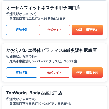
オーサムフィットネスラボ甲子園口店
洲先駅から車で7分
兵庫県西宮市二見町3－24興信ビルB1F
体験・相談予約
店舗情報
公式サイト
かおりバレエ整体ピラティス&鍼灸阪神尼崎店
洲先駅から車で8分
尼崎市東難波町5－21－7アクセスビル303号室
体験・相談予約
店舗情報
公式サイト
TopWorks-Body西宮北口店
洲先駅から車で9分
兵庫県西宮市田代町19−24ピアン田代1F-B