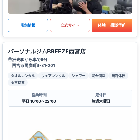
体験・相談予約
店舗情報
公式サイト
パーソナルジムBREEZE西宮店
洲先駅から車で9分
西宮市両度町6-31-201
タオルレンタル
ウェアレンタル
シャワー
完全個室
無料体験
食事指導
営業時間
定休日
平日 10:00〜22:00
毎週木曜日