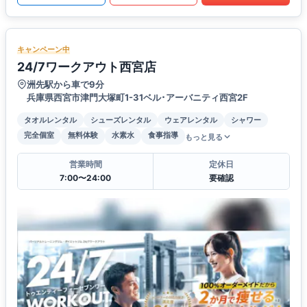
キャンペーン中
24/7ワークアウト西宮店
洲先駅から車で9分
兵庫県西宮市津門大塚町1-31ベル･アーバニティ西宮2F
タオルレンタル
シューズレンタル
ウェアレンタル
シャワー
完全個室
無料体験
水素水
食事指導
もっと見る
営業時間
定休日
7:00〜24:00
要確認