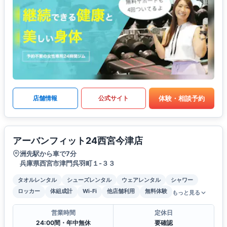
体験・相談予約
店舗情報
公式サイト
アーバンフィット24西宮今津店
洲先駅から車で7分
兵庫県西宮市津門呉羽町１-３３
タオルレンタル
シューズレンタル
ウェアレンタル
シャワー
ロッカー
体組成計
Wi-Fi
他店舗利用
無料体験
もっと見る
営業時間
定休日
24:00間・年中無休
要確認