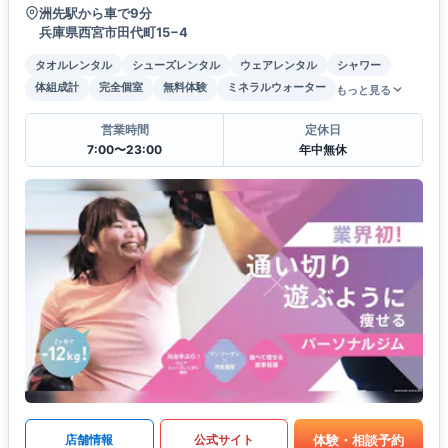
洲先駅から車で9分
兵庫県西宮市田代町15−4
タオルレンタル
シューズレンタル
ウェアレンタル
シャワー
体組成計
完全個室
無料体験
ミネラルウォーター
もっと見る
営業時間
定休日
7:00〜23:00
年中無休
体験・相談予約
店舗情報
公式サイト