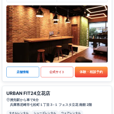
体験・相談予約
店舗情報
公式サイト
URBAN FIT24立花店
洲先駅から車で8分
兵庫県尼崎市七松町１丁目３-１ フェスタ立花 南館 2階
タオルレンタル
シューズレンタル
ウェアレンタル