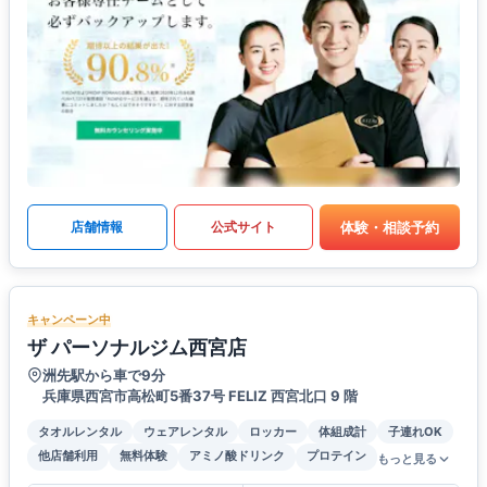
体験・相談予約
店舗情報
公式サイト
キャンペーン中
ザ パーソナルジム西宮店
洲先駅から車で9分
兵庫県西宮市高松町5番37号 FELIZ ⻄宮北⼝ 9 階
タオルレンタル
ウェアレンタル
ロッカー
体組成計
子連れOK
他店舗利用
無料体験
アミノ酸ドリンク
プロテイン
もっと見る