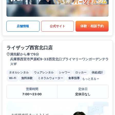
体験・相談予約
店舗情報
公式サイト
ライザップ西宮北口店
洲先駅から車で9分
兵庫県西宮市芦原町9-33西宮北口プライマリーワンガーデンテラ
ス1F
タオルレンタル
ウェアレンタル
シャワー
ロッカー
体組成計
Wi-Fi
無料体験
ミネラルウォーター
食事指導
もっと見る
営業時間
定休日
7:00〜23:00
定休日なし