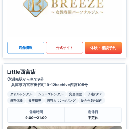
体験・相談予約
店舗情報
公式サイト
Little西宮店
洲先駅から車で9分
兵庫県西宮市田代町19-12beehive西宮105号
タオルレンタル
シューズレンタル
完全個室
子連れOK
無料体験
食事指導
無料カウンセリング
駅から5分以内
営業時間
定休日
9:00〜21:00
不定休