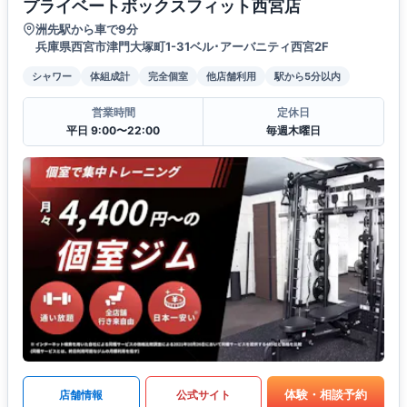
プライベートボックスフィット西宮店
洲先駅から車で9分
兵庫県西宮市津門大塚町1-31ベル･アーバニティ西宮2F
シャワー
体組成計
完全個室
他店舗利用
駅から5分以内
営業時間
定休日
平日 9:00〜22:00
毎週木曜日
体験・相談予約
店舗情報
公式サイト