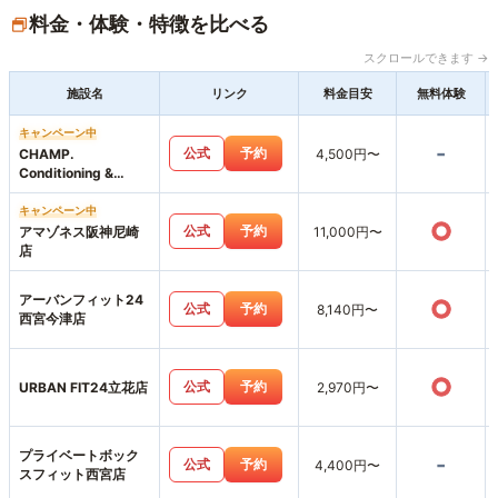
料金・体験・特徴を比べる
スクロールできます →
施設名
リンク
料金目安
無料体験
キャンペーン中
-
公式
予約
CHAMP.
4,500円〜
Conditioning &
Workout Personal
GymCHAMP. 鳴尾・
キャンペーン中
○
武庫川女子大前駅 駅
公式
予約
アマゾネス阪神尼崎
11,000円〜
前店
店
アーバンフィット24
○
公式
予約
8,140円〜
西宮今津店
○
公式
予約
URBAN FIT24立花店
2,970円〜
プライベートボック
-
公式
予約
4,400円〜
スフィット西宮店