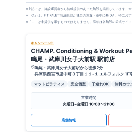
※上記には、施設運営者から情報提供のあった施設を掲載しています。
※「○」は、FIT PALETTE編集部が独自の調査・基準に基づき、特にお
※「－」は未提供を示すものではありません。詳細は各施設の公式サイト
キャンペーン中
CHAMP. Conditioning & Workout 
鳴尾・武庫川女子大前駅 駅前店
鳴尾・武庫川女子大前駅から徒歩2分
兵庫県西宮市里中町３丁目１１-１ エルフォルク 1F
マットピラティス
完全個室
子連れOK
無料カウ
営業時間
火曜日~金曜日 10:00〜21:00
店舗情報