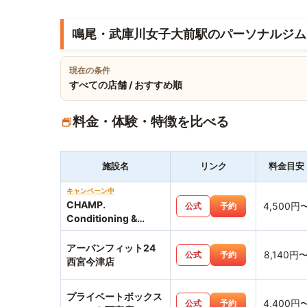
鳴尾・武庫川女子大前駅のパーソナルジム
現在の条件
すべての店舗 / おすすめ順
料金・体験・特徴を比べる
施設名
リンク
料金目安
キャンペーン中
CHAMP.
4,500円
公式
予約
Conditioning &
Workout Personal
GymCHAMP. 鳴尾・
アーバンフィット24
8,140円
公式
予約
武庫川女子大前駅 駅前
西宮今津店
店
プライベートボックス
4,400円
公式
予約