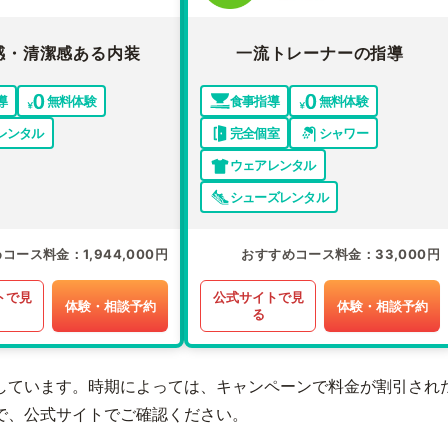
感・清潔感ある内装
一流トレーナーの指導
導
無料体験
食事指導
無料体験
レンタル
完全個室
シャワー
ウェアレンタル
シューズレンタル
めコース料金
1,944,000円
おすすめコース料金
33,000円
トで見
公式サイトで見
体験・相談予約
体験・相談予約
る
しています。時期によっては、キャンペーンで料金が割引され
で、公式サイトでご確認ください。