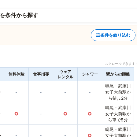
を条件から探す
条件を絞り込む
スクロールできます 
ウェア
無料体験
食事指導
シャワー
駅からの距離
レンタル
鳴尾・武庫川
〜
-
-
-
-
女子大前駅か
ら徒歩2分
鳴尾・武庫川
〜
○
-
○
○
女子大前駅か
ら車で5分
鳴尾・武庫川
〜
-
-
-
○
女子大前駅か