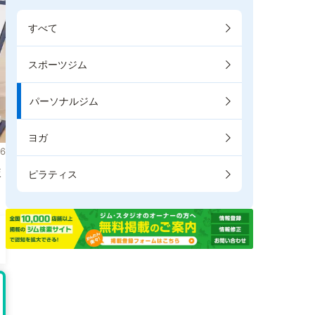
すべて
スポーツジム
パーソナルジム
ヨガ
6
較
ピラティス