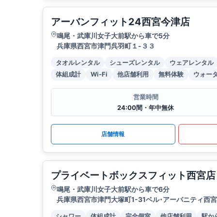
アーバンフィット24西宮今津店
鳴尾・武庫川女子大前駅から車で5分
兵庫県西宮市津門呉羽町１-３３
タオルレンタル
シューズレンタル
ウェアレンタル
体組成計
Wi-Fi
他店舗利用
無料体験
ウォー
営業時間
24:00間・年中無休
店舗情報
プライベートボックスフィット西宮店
鳴尾・武庫川女子大前駅から車で6分
兵庫県西宮市津門大塚町1-31ベル･アーバニティ西宮
シャワー
体組成計
完全個室
他店舗利用
駅か