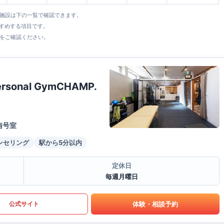
全施設は下の一覧で確認できます。
すすめする項目です。
をご確認ください。
Personal GymCHAMP.
南号室
ンセリング
駅から5分以内
定休日
毎週月曜日
体験・相談予約
公式サイト