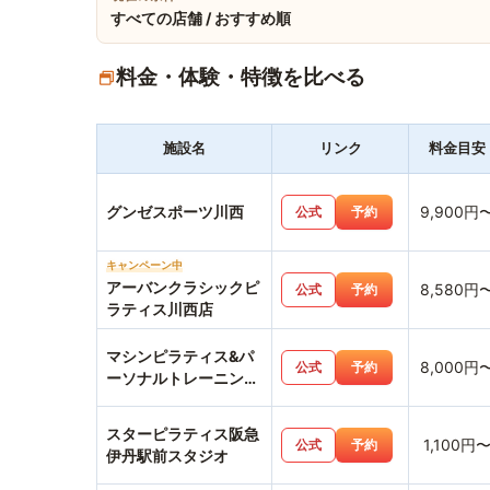
すべての店舗 / おすすめ順
料金・体験・特徴を比べる
施設名
リンク
料金目安
グンゼスポーツ川西
9,900円
公式
予約
キャンペーン中
アーバンクラシックピ
8,580円
公式
予約
ラティス川西店
マシンピラティス&パ
8,000円
公式
予約
ーソナルトレーニング
ジムemovere
スターピラティス阪急
1,100円
公式
予約
伊丹駅前スタジオ