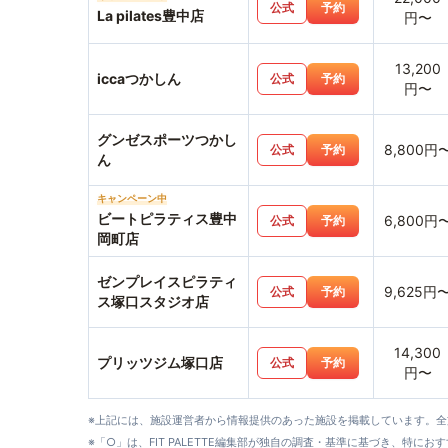
公式
予約
La pilates豊中店
円〜
13,200
iccaつかしん
公式
予約
円〜
グンゼスポーツつかし
8,800円
公式
予約
ん
キャンペーン中
ビートピラティス豊中
6,800円
公式
予約
岡町店
ゼンプレイスピラティ
9,625円
公式
予約
ス塚口スタジオ店
14,300
プリッツジム塚口店
公式
予約
円〜
※上記には、施設運営者から情報提供のあった施設を掲載しています。
※「○」は、FIT PALETTE編集部が独自の調査・基準に基づき、特にお