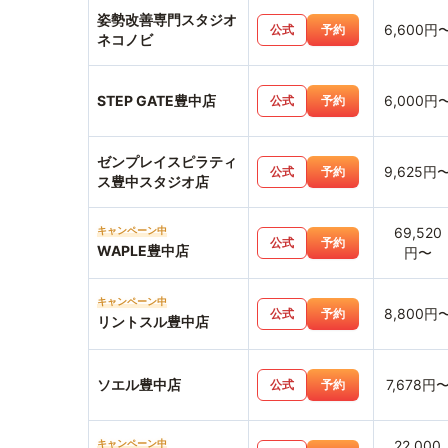
姿勢改善専門スタジオ
6,600円
公式
予約
ネコノビ
STEP GATE豊中店
6,000円
公式
予約
ゼンプレイスピラティ
9,625円
公式
予約
ス豊中スタジオ店
キャンペーン中
69,520
公式
予約
WAPLE豊中店
円〜
キャンペーン中
8,800円
公式
予約
リントスル豊中店
ソエル豊中店
7,678円
公式
予約
キャンペーン中
22,000