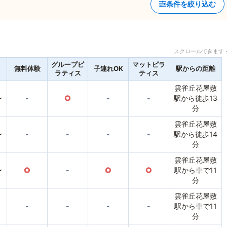
条件を絞り込む
スクロールできます 
グループピ
マットピラ
無料体験
子連れOK
駅からの距離
ラティス
ティス
雲雀丘花屋敷
〜
-
○
-
-
駅から徒歩13
分
雲雀丘花屋敷
〜
-
-
-
-
駅から徒歩14
分
雲雀丘花屋敷
〜
○
-
○
○
駅から車で11
分
雲雀丘花屋敷
〜
-
-
-
-
駅から車で11
分