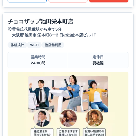
チョコザップ池田栄本町店
雲雀丘花屋敷駅から車で5分
大阪府 池田市 栄本町8ー2 日の出総本店ビル 1F
体組成計
Wi-Fi
他店舗利用
営業時間
定休日
24:00間
要確認