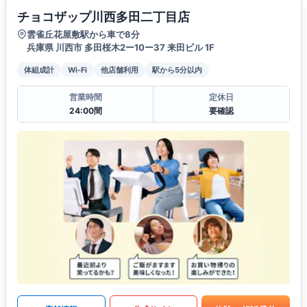
チョコザップ川西多田二丁目店
雲雀丘花屋敷駅から車で8分
兵庫県 川西市 多田桜木2ー10ー37 来田ビル 1F
体組成計
Wi-Fi
他店舗利用
駅から5分以内
営業時間
定休日
24:00間
要確認