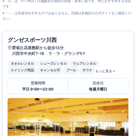
※「○」は、FIT PALETTE編集部が独自の調査・基準に基づき、特におすすめする項目
です。
※「－」は未提供を示すものではありません。詳細は各施設の公式サイトをご確認くだ
さい。
グンゼスポーツ川西
雲雀丘花屋敷駅から徒歩13分
川西市中央町7-18 ラ・ラ・グランデ5Ｆ
タオルレンタル
シューズレンタル
ウェアレンタル
スイミング用品
キャンセル可
プール
サウナ
もっと見る
営業時間
定休日
平日 9:00〜22:00
毎週月曜日