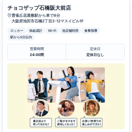
チョコザップ石橋阪大前店
雲雀丘花屋敷駅から車で9分
大阪府池田市石橋2丁目2-12マスイビル1F
ロッカー
体組成計
Wi-Fi
他店舗利用
食事指導
駅から5分以内
営業時間
定休日
24:00間
定休日なし