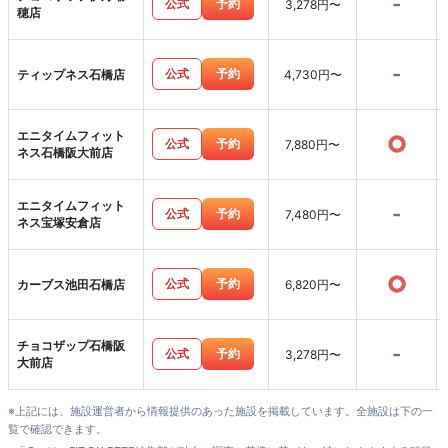
-
公式
予約
3,278円〜
穂店
-
公式
予約
ティップネス石橋店
4,730円〜
エニタイムフィット
○
公式
予約
7,880円〜
ネス石橋阪大前店
エニタイムフィット
-
公式
予約
7,480円〜
ネス宝塚安倉店
○
公式
予約
カーブス池田石橋店
6,820円〜
チョコザップ石橋阪
-
公式
予約
3,278円〜
大前店
※上記には、施設運営者から情報提供のあった施設を掲載しています。全施設は下の一
覧で確認できます。