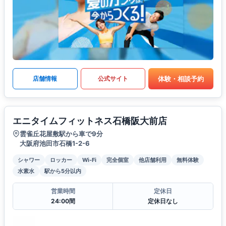
体験・相談予約
店舗情報
公式サイト
エニタイムフィットネス石橋阪大前店
雲雀丘花屋敷駅から車で9分
大阪府池田市石橋1-2-6
シャワー
ロッカー
Wi-Fi
完全個室
他店舗利用
無料体験
水素水
駅から5分以内
営業時間
定休日
24:00間
定休日なし