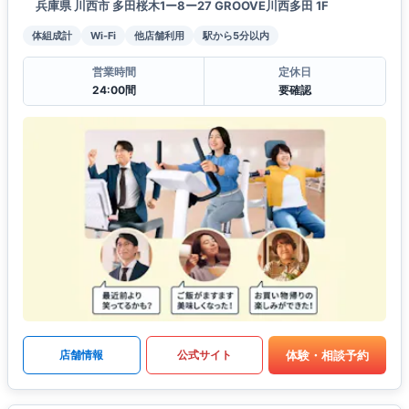
兵庫県 川西市 多田桜木1ー8ー27 GROOVE川西多田 1F
体組成計
Wi-Fi
他店舗利用
駅から5分以内
営業時間
定休日
24:00間
要確認
体験・相談予約
店舗情報
公式サイト