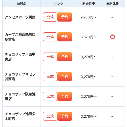
施設名
リンク
料金目安
無料体験
-
公式
予約
グンゼスポーツ川西
9,900円〜
カーブス川西能勢口
○
公式
予約
6,820円〜
駅前店
チョコザップ川西中
-
公式
予約
3,278円〜
央店
チョコザップキセラ
-
公式
予約
3,278円〜
川西店
チョコザップ阪急池
-
公式
予約
3,278円〜
田店
チョコザップ池田栄
-
公式
予約
3,278円〜
本町店