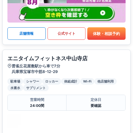
体験・相談予約
店舗情報
公式サイト
エニタイムフィットネス中山寺店
雲雀丘花屋敷駅から車で7分
兵庫県宝塚市中筋8-12-29
駐車場
シャワー
ロッカー
体組成計
Wi-Fi
他店舗利用
水素水
サプリメント
営業時間
定休日
24:00間
要確認