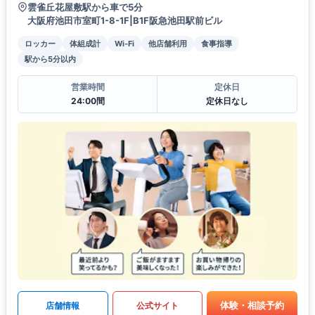
雲雀丘花屋敷駅から車で5分
大阪府池田市室町1-8-1F|B1F阪急池田駅前ビル
ロッカー
体組成計
Wi-Fi
他店舗利用
食事指導
駅から5分以内
営業時間
定休日
24:00間
定休日なし
体験・相談予約
店舗情報
公式サイト