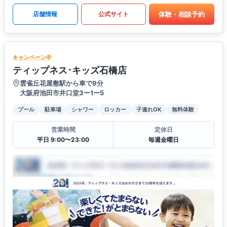
体験・相談予約
店舗情報
公式サイト
キャンペーン中
ティップネス･キッズ石橋店
雲雀丘花屋敷駅から車で9分
大阪府池田市井口堂3ー1ー5
プール
駐車場
シャワー
ロッカー
子連れOK
無料体験
営業時間
定休日
平日 9:00〜23:00
毎週金曜日