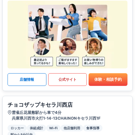
体験・相談予約
店舗情報
公式サイト
チョコザップキセラ川西店
雲雀丘花屋敷駅から車で4分
兵庫県川西市火打1-14-13CHAINONキセラ川西1F
ロッカー
体組成計
Wi-Fi
他店舗利用
食事指導
駅から5分以内