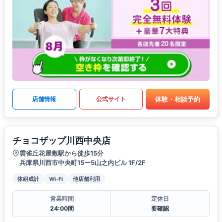
体験・相談予約
店舗情報
公式サイト
チョコザップ川西中央店
雲雀丘花屋敷駅から徒歩15分
兵庫県川西市中央町15ー5山之内ビル 1F/2F
体組成計
Wi-Fi
他店舗利用
営業時間
定休日
24:00間
要確認