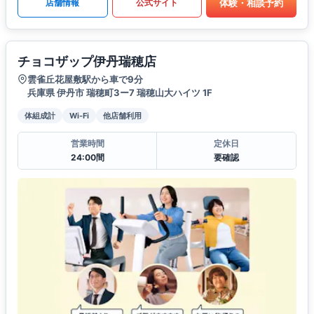
体験・相談予約
店舗情報
公式サイト
チョコザップ伊丹瑞穂店
雲雀丘花屋敷駅から車で9分
兵庫県 伊丹市 瑞穂町3ー7 瑞穂山大ハイツ 1F
体組成計
Wi-Fi
他店舗利用
営業時間
定休日
24:00間
要確認