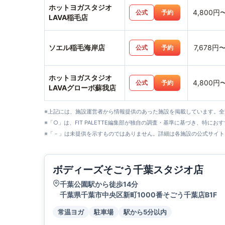
ホットヨガスタジオ
4,800円
公式
予約
LAVA稲毛店
ソエル稲毛海岸店
7,678円
公式
予約
ホットヨガスタジオ
4,800円
公式
予約
LAVAグローボ蘇我店
※上記には、施設運営者から情報提供のあった施設を掲載しています。
※「○」は、FIT PALETTE編集部が独自の調査・基準に基づき、特にお
※「－」は未提供を示すものではありません。詳細は各施設の公式サイト
ボディーズそごう千葉スタジオ店
千葉公園駅から徒歩14分
千葉県千葉市中央区新町1000番そごう千葉店B1F
常温ヨガ
駐車場
駅から5分以内