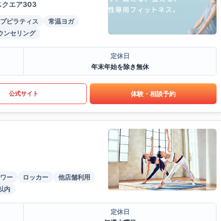
クエア303
プピラティス
常温ヨガ
ウンセリング
定休日
年末年始を除き無休
体験・相談予約
公式サイト
ワー
ロッカー
他店舗利用
以内
定休日