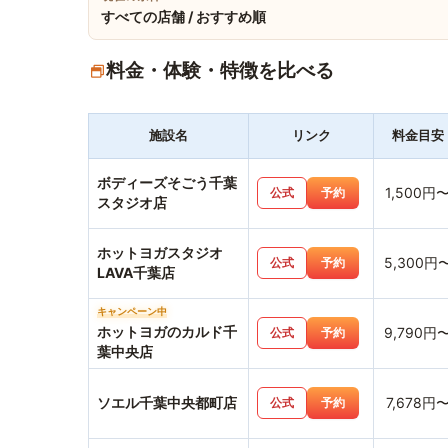
すべての店舗 / おすすめ順
料金・体験・特徴を比べる
施設名
リンク
料金目安
ボディーズそごう千葉
1,500円
公式
予約
スタジオ店
ホットヨガスタジオ
5,300円
公式
予約
LAVA千葉店
キャンペーン中
ホットヨガのカルド千
9,790円
公式
予約
葉中央店
ソエル千葉中央都町店
7,678円
公式
予約