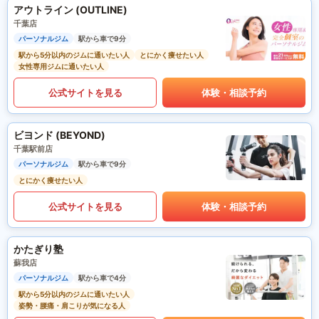
アウトライン (OUTLINE)
千葉店
パーソナルジム
駅から車で9分
駅から5分以内のジムに通いたい人
とにかく痩せたい人
女性専用ジムに通いたい人
公式サイトを見る
体験・相談予約
ビヨンド (BEYOND)
千葉駅前店
パーソナルジム
駅から車で9分
とにかく痩せたい人
公式サイトを見る
体験・相談予約
かたぎり塾
蘇我店
パーソナルジム
駅から車で4分
駅から5分以内のジムに通いたい人
姿勢・腰痛・肩こりが気になる人