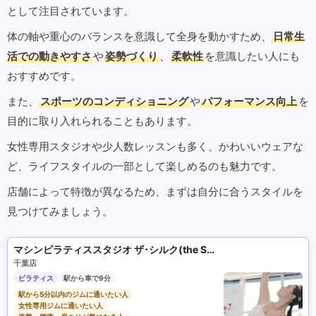
として注目されています。
体の軸や重心のバランスを意識して全身を動かすため、
日常生
活での動きやすさ
や
姿勢づくり
、
柔軟性
を意識したい人にも
おすすめです。
また、
スポーツのコンディショニング
や
パフォーマンス向上
を
目的に取り入れられることもあります。
女性専用スタジオや少人数レッスンも多く、かわいいウェアな
ど、ライフスタイルの一部として楽しめるのも魅力です。
店舗によって特徴が異なるため、まずは自分に合うスタイルを
見つけてみましょう。
マシンピラティススタジオ ザ･シルク(the SILK)
千葉店
ピラティス
駅から車で9分
駅から5分以内のジムに通いたい人
女性専用ジムに通いたい人