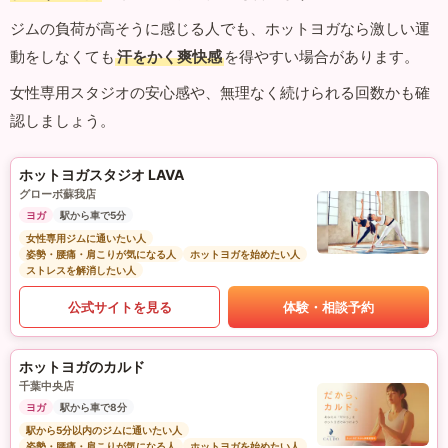
ジムの負荷が高そうに感じる人でも、ホットヨガなら激しい運
動をしなくても
汗をかく爽快感
を得やすい場合があります。
女性専用スタジオの安心感や、無理なく続けられる回数かも確
認しましょう。
ホットヨガスタジオ LAVA
グローボ蘇我店
ヨガ
駅から車で5分
女性専用ジムに通いたい人
姿勢・腰痛・肩こりが気になる人
ホットヨガを始めたい人
ストレスを解消したい人
公式サイトを見る
体験・相談予約
ホットヨガのカルド
千葉中央店
ヨガ
駅から車で8分
駅から5分以内のジムに通いたい人
姿勢・腰痛・肩こりが気になる人
ホットヨガを始めたい人