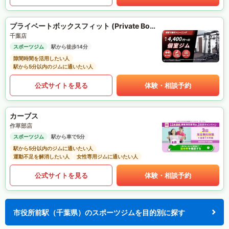
プライベートボックスフィット (Private Box Fit)
千葉店
スポーツジム
駅から徒歩14分
隙間時間を活用したい人
駅から5分以内のジムに通いたい人
公式サイトを見る
体験・相談予約
カーブス
作草部店
スポーツジム
駅から車で5分
駅から5分以内のジムに通いたい人
運動不足を解消したい人
女性専用ジムに通いたい人
公式サイトを見る
体験・相談予約
市役所前駅（千葉県）のスポーツジムを目的別に探す