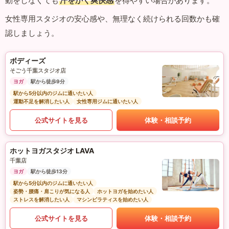
動をしなくても
汗をかく爽快感
を得やすい場合があります。
女性専用スタジオの安心感や、無理なく続けられる回数かも確
認しましょう。
ボディーズ
そごう千葉スタジオ店
ヨガ
駅から徒歩9分
駅から5分以内のジムに通いたい人
運動不足を解消したい人
女性専用ジムに通いたい人
公式サイトを見る
体験・相談予約
ホットヨガスタジオ LAVA
千葉店
ヨガ
駅から徒歩13分
駅から5分以内のジムに通いたい人
姿勢・腰痛・肩こりが気になる人
ホットヨガを始めたい人
ストレスを解消したい人
マシンピラティスを始めたい人
公式サイトを見る
体験・相談予約