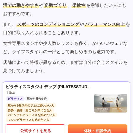
活での動きやすさ
や
姿勢づくり
、
柔軟性
を意識したい人にも
おすすめです。
また、
スポーツのコンディショニング
や
パフォーマンス向上
を
目的に取り入れられることもあります。
女性専用スタジオや少人数レッスンも多く、かわいいウェアな
ど、ライフスタイルの一部として楽しめるのも魅力です。
店舗によって特徴が異なるため、まずは自分に合うスタイルを
見つけてみましょう。
ピラティススタジオ デップ (PILATESSTUDIO DEP)
千葉店
ピラティス
駅から徒歩6分
駅から5分以内のジムに通いたい人
姿勢・腰痛・肩こりが気になる人
パーソナルピラティスを始めたい人
マシンピラティスを始めたい人
公式サイトを見る
体験・相談予約