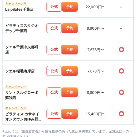
キャンペーン中
-
公式
予約
22,000円〜
La pilates千葉店
ピラティススタジオ
-
公式
予約
9,900円〜
デップ千葉店
ソエル千葉中央都町
○
公式
予約
7,678円〜
店
○
公式
予約
ソエル稲毛海岸店
7,678円〜
キャンペーン中
○
公式
予約
リントスルグローボ
8,800円〜
蘇我店
キャンペーン中
○
公式
予約
ピラティス カサネイ
15,400円〜
オンタウンおゆみ野
店
※上記には、施設運営者から情報提供のあった施設を掲載しています。全施設は下の一
覧で確認できます。