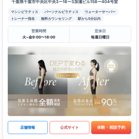
千葉県千葉市中央区中央3ー18ー3加瀬ビル158ー404号室
マシンピラティス
パーソナルピラティス
ウォーターサーバー
トレーナー指名
無料カウンセリング
駅から5分以内
営業時間
定休日
火~金9:00〜18:00
毎週日曜日
体験・相談予約
店舗情報
公式サイト