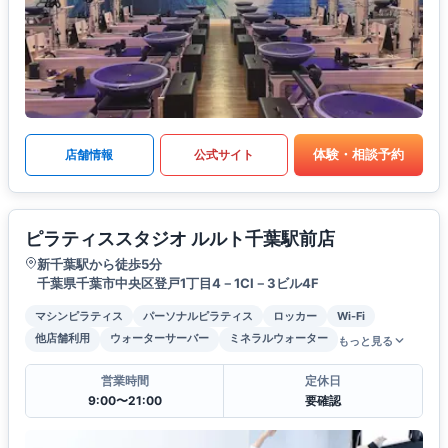
体験・相談予約
店舗情報
公式サイト
ピラティススタジオ ルルト千葉駅前店
新千葉駅から徒歩5分
千葉県千葉市中央区登戸1丁目4－1CI－3ビル4F
マシンピラティス
パーソナルピラティス
ロッカー
Wi-Fi
他店舗利用
ウォーターサーバー
ミネラルウォーター
もっと見る
営業時間
定休日
9:00〜21:00
要確認