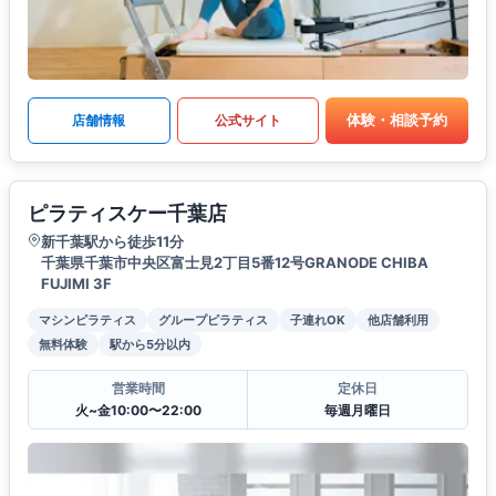
体験・相談予約
店舗情報
公式サイト
ピラティスケー千葉店
新千葉駅から徒歩11分
千葉県千葉市中央区富士見2丁目5番12号GRANODE CHIBA
FUJIMI 3F
マシンピラティス
グループピラティス
子連れOK
他店舗利用
無料体験
駅から5分以内
営業時間
定休日
火~金10:00〜22:00
毎週月曜日