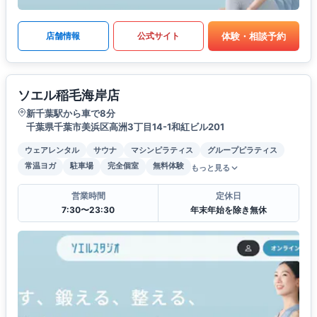
体験・相談予約
店舗情報
公式サイト
ソエル稲毛海岸店
新千葉駅から車で8分
千葉県千葉市美浜区高洲3丁目14-1和紅ビル201
ウェアレンタル
サウナ
マシンピラティス
グループピラティス
常温ヨガ
駐車場
完全個室
無料体験
もっと見る
営業時間
定休日
7:30〜23:30
年末年始を除き無休