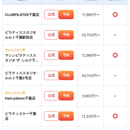
○
公式
予約
CLUBPILATES千葉店
11,990円〜
ピラティススタジオ
-
公式
予約
29,700円〜
ルルト千葉駅前店
キャンペーン中
○
公式
予約
マシンピラティスス
12,980円〜
タジオ ザ･シルク千葉
店
ピラティススタジオ
-
公式
予約
29,700円〜
ルルト千葉2号店
キャンペーン中
-
公式
予約
9,900円〜
Hain pilates千葉店
ピラティスケー千葉
○
公式
予約
12,320円〜
店