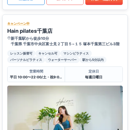
キャンペーン中
Hain pilates千葉店
新千葉駅から徒歩10分
千葉県 千葉市中央区富士見２丁目５−１５ 塚本千葉第三ビル3階
レッスン振替可
キャンセル可
マシンピラティス
パーソナルピラティス
ウォーターサーバー
駅から5分以内
営業時間
定休日
平日 10:00〜22:00/土・祝9:00〜20:00
毎週日曜日