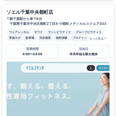
ソエル千葉中央都町店
新千葉駅から車で6分
千葉県千葉市中央区都町2丁目4-11都町メディカルスクエア303
ウェアレンタル
サウナ
マシンピラティス
グループピラティス
常温ヨガ
駐車場
完全個室
無料体験
プロテイン
もっと見る
営業時間
定休日
6:00〜24:00
年末年始を除き無休