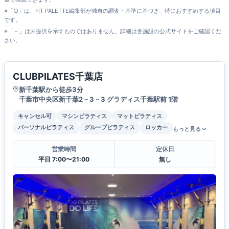
※「○」は、FIT PALETTE編集部が独自の調査・基準に基づき、特におすすめする項目
です。
※「－」は未提供を示すものではありません。詳細は各施設の公式サイトをご確認くだ
さい。
CLUBPILATES千葉店
新千葉駅から徒歩3分
千葉市中央区新千葉2－3－3 グラディス千葉駅前 1階
キャンセル可
マシンピラティス
マットピラティス
パーソナルピラティス
グループピラティス
ロッカー
もっと見る
営業時間
定休日
平日 7:00〜21:00
無し