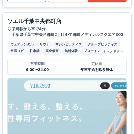
ソエル千葉中央都町店
栄町駅から車で4分
千葉県千葉市中央区都町2丁目4-11都町メディカルスクエア303
ウェアレンタル
サウナ
マシンピラティス
グループピラティス
常温ヨガ
駐車場
完全個室
無料体験
プロテイン
もっと見る
営業時間
定休日
6:00〜24:00
年末年始を除き無休