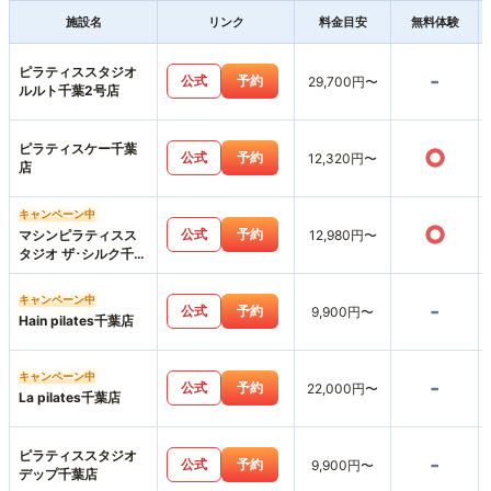
施設名
リンク
料金目安
無料体験
ピラティススタジオ
-
公式
予約
29,700円〜
ルルト千葉2号店
ピラティスケー千葉
○
公式
予約
12,320円〜
店
キャンペーン中
○
公式
予約
マシンピラティスス
12,980円〜
タジオ ザ･シルク千葉
店
キャンペーン中
-
公式
予約
9,900円〜
Hain pilates千葉店
キャンペーン中
-
公式
予約
22,000円〜
La pilates千葉店
ピラティススタジオ
-
公式
予約
9,900円〜
デップ千葉店