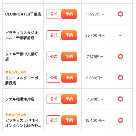
○
公式
予約
CLUBPILATES千葉店
11,990円〜
ピラティススタジオ
-
公式
予約
29,700円〜
ルルト千葉駅前店
ソエル千葉中央都町
○
公式
予約
7,678円〜
店
キャンペーン中
○
公式
予約
リントスルグローボ
8,800円〜
蘇我店
○
公式
予約
ソエル稲毛海岸店
7,678円〜
キャンペーン中
○
公式
予約
ピラティス カサネイ
15,400円〜
オンタウンおゆみ野
店