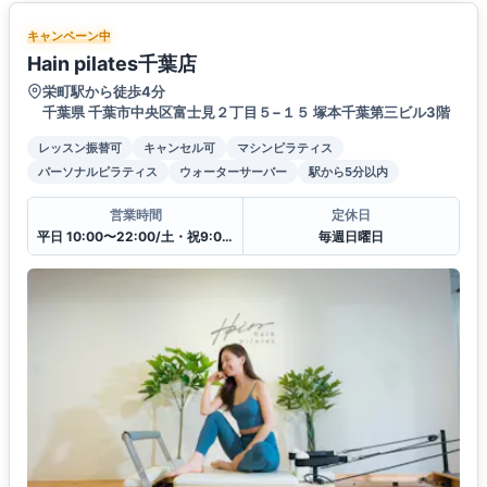
キャンペーン中
Hain pilates千葉店
栄町駅から徒歩4分
千葉県 千葉市中央区富士見２丁目５−１５ 塚本千葉第三ビル3階
レッスン振替可
キャンセル可
マシンピラティス
パーソナルピラティス
ウォーターサーバー
駅から5分以内
営業時間
定休日
平日 10:00〜22:00/土・祝9:00〜20:00
毎週日曜日