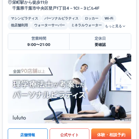
栄町駅から徒歩11分
千葉県千葉市中央区登戸1丁目4－1CI－3ビル4F
マシンピラティス
パーソナルピラティス
ロッカー
Wi-Fi
他店舗利用
ウォーターサーバー
ミネラルウォーター
もっと見る
営業時間
定休日
9:00〜21:00
要確認
体験・相談予約
店舗情報
公式サイト