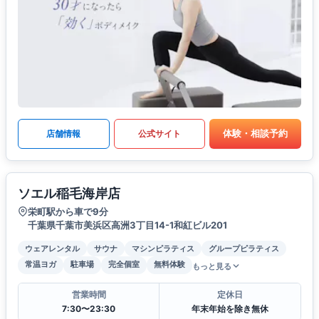
体験・相談予約
店舗情報
公式サイト
ソエル稲毛海岸店
栄町駅から車で9分
千葉県千葉市美浜区高洲3丁目14-1和紅ビル201
ウェアレンタル
サウナ
マシンピラティス
グループピラティス
常温ヨガ
駐車場
完全個室
無料体験
もっと見る
営業時間
定休日
7:30〜23:30
年末年始を除き無休