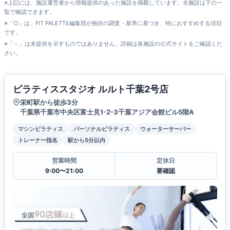
※上記には、施設運営者から情報提供のあった施設を掲載しています。全施設は下の一
覧で確認できます。
※「○」は、FIT PALETTE編集部が独自の調査・基準に基づき、特におすすめする項目
です。
※「－」は未提供を示すものではありません。詳細は各施設の公式サイトをご確認くだ
さい。
ピラティススタジオ ルルト千葉2号店
栄町駅から徒歩3分
千葉県千葉市中央区富士見1-2-3千葉アジア会館ビル5階A
マシンピラティス
パーソナルピラティス
ウォーターサーバー
トレーナー指名
駅から5分以内
営業時間
定休日
9:00〜21:00
要確認