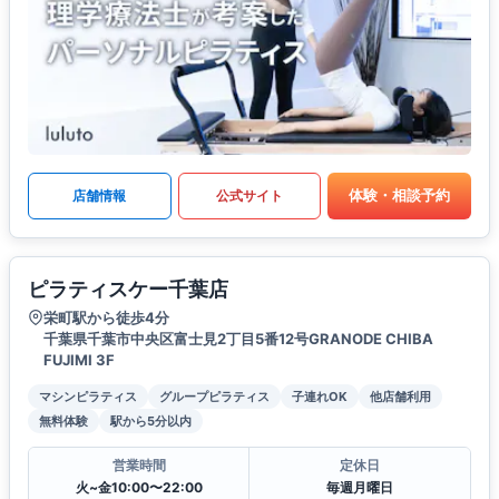
体験・相談予約
店舗情報
公式サイト
ピラティスケー千葉店
栄町駅から徒歩4分
千葉県千葉市中央区富士見2丁目5番12号GRANODE CHIBA
FUJIMI 3F
マシンピラティス
グループピラティス
子連れOK
他店舗利用
無料体験
駅から5分以内
営業時間
定休日
火~金10:00〜22:00
毎週月曜日