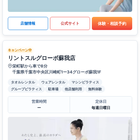
体験・相談予約
店舗情報
公式サイト
キャンペーン中
リントスルグローボ蘇我店
栄町駅から車で8分
千葉県千葉市中央区川崎町1ー34グローボ蘇我1F
タオルレンタル
ウェアレンタル
マシンピラティス
グループピラティス
駐車場
他店舗利用
無料体験
営業時間
定休日
ー
毎週日曜日