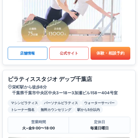
体験・相談予約
店舗情報
公式サイト
ピラティススタジオ デップ千葉店
栄町駅から徒歩8分
千葉県千葉市中央区中央3ー18ー3加瀬ビル158ー404号室
マシンピラティス
パーソナルピラティス
ウォーターサーバー
トレーナー指名
無料カウンセリング
駅から5分以内
営業時間
定休日
火~金9:00〜18:00
毎週日曜日