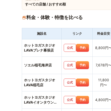
すべての店舗 / おすすめ順
料金・体験・特徴を比べる
施設名
リンク
料金目安
ホットヨガスタジオ
8,800円
公式
予約
LAVAプレナ幕張店
ソエル稲毛海岸店
7,678円
公式
予約
ホットヨガスタジオ
11,800
公式
予約
LAVA稲毛店
円〜
ホットヨガスタジオ
4,800円
公式
予約
LAVAイオンタウン東
習志野店