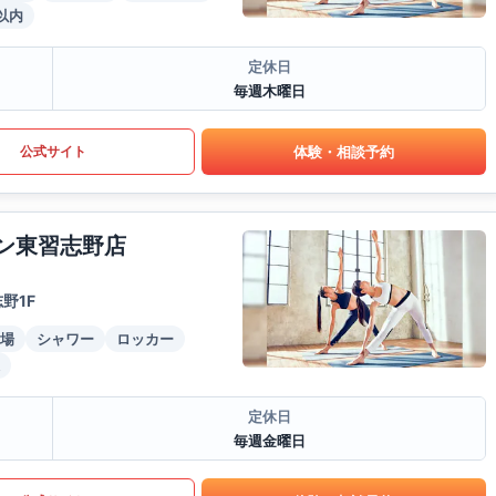
以内
定休日
毎週木曜日
体験・相談予約
公式サイト
ウン東習志野店
野1F
場
シャワー
ロッカー
定休日
毎週金曜日