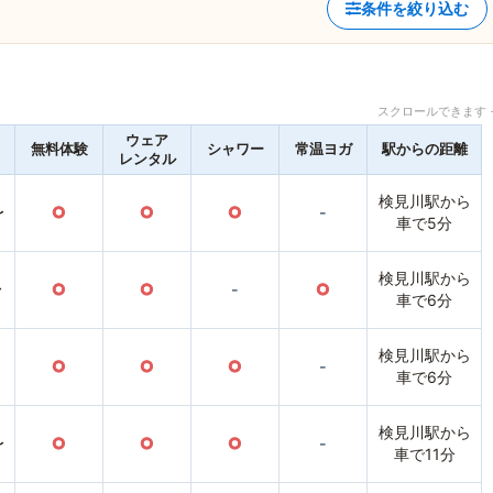
条件を絞り込む
スクロールできます 
ウェア
無料体験
シャワー
常温ヨガ
駅からの距離
レンタル
検見川駅から
〜
○
○
○
-
車で5分
検見川駅から
〜
○
○
-
○
車で6分
検見川駅から
○
○
○
-
車で6分
検見川駅から
〜
○
○
○
-
車で11分