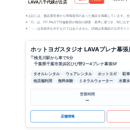
LAVA八千代緑が丘店
※上記には、施設運営者から情報提供のあった施設を掲載しています。
※「○」は、FIT PALETTE編集部が独自の調査・基準に基づき、特にお
※「－」は未提供を示すものではありません。詳細は各施設の公式サイト
ホットヨガスタジオ LAVAプレナ幕張
検見川駅から車で5分
千葉県千葉市美浜区ひび野2ー4プレナ幕張5F
タオルレンタル
ウェアレンタル
ホットヨガ
駐車
他店舗利用
無料体験
ミネラルウォーター
水素水
営業時間
ー
店舗情報